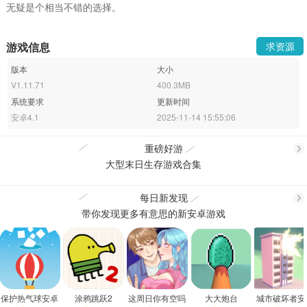
无疑是个相当不错的选择。
游戏信息
求资源
版本
大小
V1.11.71
400.3MB
系统要求
更新时间
安卓4.1
2025-11-14 15:55:06
重磅好游
大型末日生存游戏合集
更
每日新发现
带你发现更多有意思的新安卓游戏
更
多
多
保护热气球安卓
涂鸦跳跃2
这周日你有空吗
大大炮台
城市破坏者安