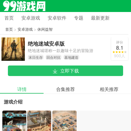
首页
安卓游戏
安卓软件
专题
最新更新
首页
>
安卓游戏
>
休闲益智
评分
绝地迷城安卓版
8.1
绝地迷城堪称一款趣味十足的冒险游
900人
末日生存
回合对抗
基地建造
戏，其游戏画面美轮美奂，玩法多种
多样，带来的体验顺滑流畅，难度把
立即下载
控恰到好处，能让玩家尽情领略绝佳
的游戏乐趣。游戏里诸如僵尸回合对
抗、生存挑战之类的元素，进一步提
详情
合集推荐
相关推荐
升了游戏的挑战性与可玩性。要是你
游戏介绍
钟情冒险游戏，那绝地迷城无疑是个
相当不错的选择。