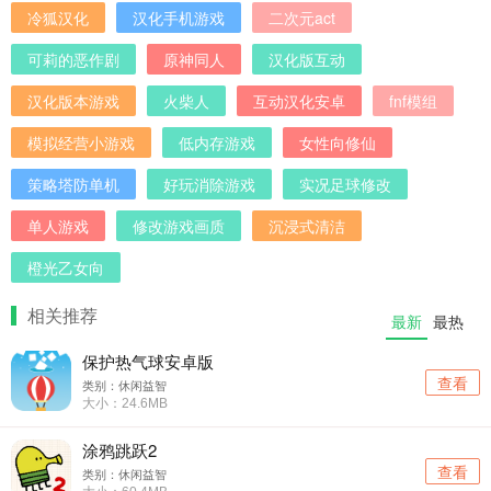
冷狐汉化
汉化手机游戏
二次元act
可莉的恶作剧
原神同人
汉化版互动
汉化版本游戏
火柴人
互动汉化安卓
fnf模组
模拟经营小游戏
低内存游戏
女性向修仙
策略塔防单机
好玩消除游戏
实况足球修改
单人游戏
修改游戏画质
沉浸式清洁
橙光乙女向
相关推荐
最新
最热
保护热气球安卓版
查看
类别：休闲益智
大小：24.6MB
涂鸦跳跃2
查看
类别：休闲益智