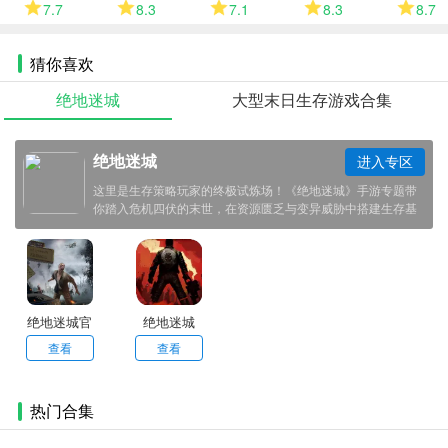
版
安卓版
版
7.7
8.3
7.1
8.3
8.7
猜你喜欢
绝地迷城
大型末日生存游戏合集
绝地迷城
进入专区
这里是生存策略玩家的终极试炼场！《绝地迷城》手游专题带
你踏入危机四伏的末世，在资源匮乏与变异威胁中搭建生存基
地、组建精英小队，以智谋与协作突破绝境，书写人类存续的
希望传奇。
绝地迷城官
绝地迷城
网版
查看
查看
热门合集