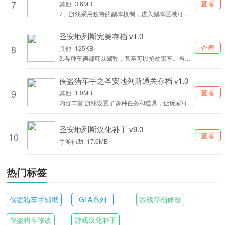
7
查看
其他
3.6MB
7、游戏采用独特的副本机制，进入副本区域可以
尽情的枪击。
圣安地列斯完美存档 v1.0
8
查看
其他
125KB
3.各种车辆都可以驾驶，甚至可以抢劫警车。当你
的犯罪价值被消除时，你可以执行警察任务。
侠盗猎车手之圣安地列斯通关存档 v1.0
9
查看
其他
1.0MB
内容丰富:游戏设置了多种任务和道具，让玩家可以
根据自己的喜好选择不同的游戏风格，保持游戏的
长期趣味性。
圣安地列斯汉化补丁 v9.0
10
查看
手游辅助
17.6MB
热门标签
侠盗猎车手辅助
GTA系列
游戏存档修改
侠盗猎车修改
游戏汉化补丁