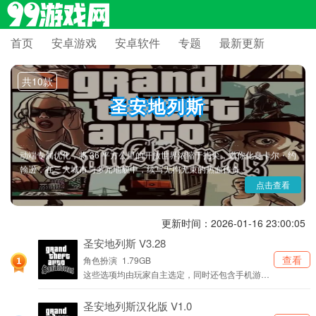
首页
安卓游戏
安卓软件
专题
最新更新
共10款
圣安地列斯
当加州的阳光穿透屏幕，当葛洛夫街的帮派号角再度吹响 ——《侠盗
猎车手：圣安地列斯》手游完整移植主机神作内核，以高清重制画质与移
动端专属优化，将 36 平方公里的开放世界浓缩于指尖，邀你化身卡尔・约
翰逊，在三大城市与多元地貌中，续写无拘无束的热血传奇。
点击查看
更新时间：2026-01-16 23:00:05
圣安地列斯 V3.28
查看
角色扮演
1.79GB
这些选项均由玩家自主选定，同时还包含手机游戏
的自动修复功能及其相关设置。
圣安地列斯汉化版 V1.0