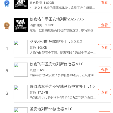
查看
角色扮演
1.80GB
4、融入影视级的罪恶感体验，这里不存在所谓正
义，唯有能力才是衡量一切的准则，成为强者便能
掌控他人的生死。
侠盗猎车手圣安地列斯2026 v3.5
查看
动作闯关
39.0MB
这是一款自由度极高的动作冒险游戏，以写实画风
精心打造，流畅的画面表现与丝滑的操作手感，邀
你一同开启精彩冒险之旅！
圣安地列斯热咖啡补丁 v5.0.3.2
4
查看
其他
108KB
人物的技能完全不同。玩家可以在游戏中完成一系
列任务或骚扰黑帮的日常行动
侠盗飞车圣安地列斯修改器 v1.0
5
查看
其他
3.6MB
内容丰富:游戏设置了多种任务和道具，让玩家可以
根据自己的喜好选择不同的游戏风格，保持游戏的
长期趣味性。
侠盗猎车手之圣安地列斯中文补丁 v1.0
6
查看
其他
17.6MB
增强战斗力，通过各种犯罪和暴力活动建立自己的
人脉和声望，最终成为霸道一方的街头霸主。
圣安地列斯cc修改器 v1.0