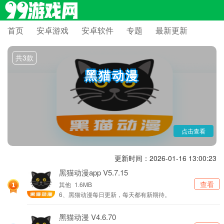
首页
安卓游戏
安卓软件
专题
最新更新
当热血剧情点燃热爱，当治愈画面温暖日常，黑猫动漫APP以 “海量资
共3款
源 + 纯净体验” 为核心，为漫迷打造一站式动漫观看平台。这里汇聚全球数
万部优质作品，覆盖日漫新番、国漫精品、欧美经典，从热门连载到冷门
黑猫动漫
佳作全品类收录，让每一次追番都无拘无束，沉浸在纯粹的二次元世界。
点击查看
更新时间：2026-01-16 13:00:23
黑猫动漫app V5.7.15
查看
其他
1.6MB
6、黑猫动漫每日更新，每天都有新期待。
黑猫动漫 V4.6.70