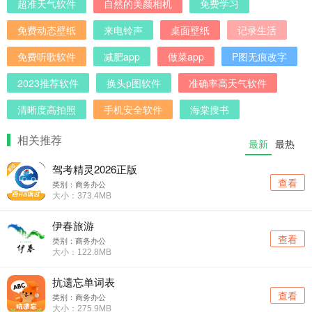
超准天气软件
自然的美颜相机
免费学习
免费动态壁纸
来电铃声
桌面壁纸
记录生活
免费听歌软件
减肥app
做菜app
P图无痕改字
2023推荐软件
换头p图软件
准确率高天气软件
清晰度高拍照
手机安全软件
海棠搜书
相关推荐
最新
最热
驾考精灵2026正版
查看
类别：商务办公
大小：373.4MB
伊春旅游
查看
类别：商务办公
大小：122.8MB
抗遗忘单词表
查看
类别：商务办公
大小：275.9MB