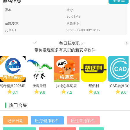
游戏信息
版本
大小
36.01MB
系统要求
更新时间
安卓4.1
2026-06-03 09:18:05
每日新发现
带你发现更多有意思的新安卓软件
更
多
驾考精灵2026正
伊春旅游
抗遗忘单词表
帮便利
CAD转换助
版
8.1
9.8
7.2
8.9
9.6
热门合集
记录日期
医疗健康软件
医生常用软件