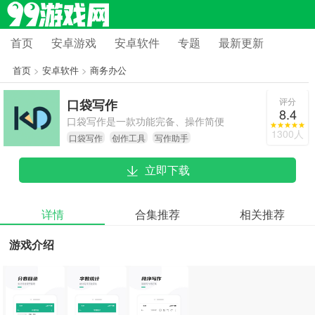
首页
安卓游戏
安卓软件
专题
最新更新
首页
>
安卓软件
>
商务办公
评分
口袋写作
8.4
口袋写作是一款功能完备、操作简便
1300人
口袋写作
创作工具
写作助手
的写作工具，十分适合文字创作者使
用。它拥有丰富的模板与主题，实时
立即下载
保存和云端同步功能显著提高了创作
效率并保障了数据安全。此外，该软
件支持跨平台同步，便于用户在任何
详情
合集推荐
相关推荐
时间、任何地点继续创作。综上所
游戏介绍
述，口袋写作是一款值得推荐的写作
软件。