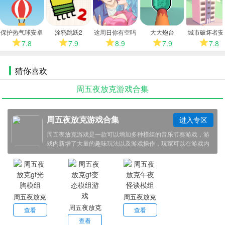
多
保护热气球安卓
涂鸦跳跃2
这周日你有空吗
大大炮台
城市破坏者安
版
安卓版
版
7.8
7.9
8.9
7.9
7.8
猜你喜欢
周五夜放克游戏合集
周五夜放克游戏合集
进入专区
周五夜放克游戏是一款可以增加多种模组的音乐节奏游戏，游
戏内新增了大量的趣味玩法以及游戏操作，玩家可以在游戏内
体验到不一样的游戏乐趣，小编带来了周五夜放克游戏的不同
版本，感兴趣的小伙伴欢迎点击下载体验！
周五夜放克
周五夜放克
周五夜放克
gf光胸模组
午夜怪谈模
查看
查看
gf变态模组
查看
组