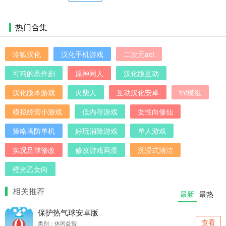
游戏
热门合集
冷狐汉化
汉化手机游戏
二次元act
可莉的恶作剧
原神同人
汉化版互动
汉化版本游戏
火柴人
互动汉化安卓
fnf模组
模拟经营小游戏
低内存游戏
女性向修仙
策略塔防单机
好玩消除游戏
单人游戏
实况足球修改
修改游戏画质
沉浸式清洁
橙光乙女向
相关推荐
最新
最热
保护热气球安卓版
查看
类别：休闲益智