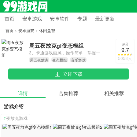
首页
安卓游戏
安卓软件
专题
最新更新
首页
>
安卓游戏
>
休闲益智
评分
周五夜放克gf变态模组
9.7
3、卡通游戏画风，操作简单，掌握一
5058人
周五夜放克
变态模组
音乐游戏
定规则，开始精彩挑战。
立即下载
详情
合集推荐
相关推荐
游戏介绍
#
夜放克游戏