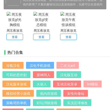
戏内新增了大量的趣味玩法以及游戏操作，玩家可以在游戏内
体验到不一样的游戏乐趣，小编带来了周五夜放克游戏的不同
版本，感兴趣的小伙伴欢迎点击下载体验！
周五夜放克
周五夜放克
周五夜放克
gf光胸模组
gf变态模组
午夜怪谈模
查看
查看
查看
组
热门合集
冷狐汉化
汉化手机游戏
二次元act
可莉的恶作剧
原神同人
汉化版互动
汉化版本游戏
火柴人
互动汉化安卓
fnf模组
模拟经营小游戏
低内存游戏
女性向修仙
策略塔防单机
好玩消除游戏
实况足球修改