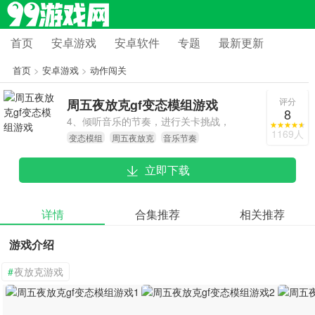
首页
安卓游戏
安卓软件
专题
最新更新
首页
>
安卓游戏
>
动作闯关
评分
周五夜放克gf变态模组游戏
8
4、倾听音乐的节奏，进行关卡挑战，
1169人
变态模组
周五夜放克
音乐节奏
可以轻松完成各种任务。
立即下载
详情
合集推荐
相关推荐
游戏介绍
#
夜放克游戏