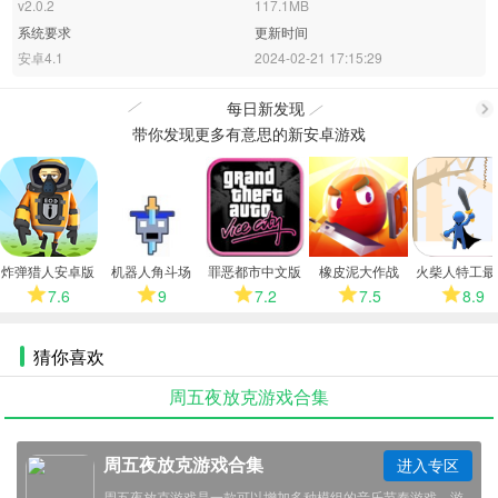
v2.0.2
117.1MB
系统要求
更新时间
安卓4.1
2024-02-21 17:15:29
每日新发现
带你发现更多有意思的新安卓游戏
更
多
炸弹猎人安卓版
机器人角斗场
罪恶都市中文版
橡皮泥大作战
火柴人特工最
2026
版
7.6
9
7.2
7.5
8.9
猜你喜欢
周五夜放克游戏合集
周五夜放克游戏合集
进入专区
周五夜放克游戏是一款可以增加多种模组的音乐节奏游戏，游