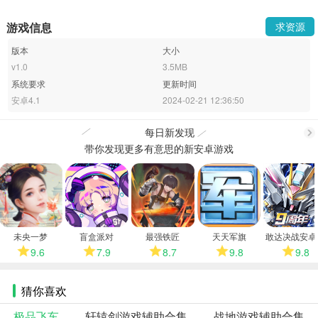
游戏信息
求资源
版本
大小
v1.0
3.5MB
系统要求
更新时间
安卓4.1
2024-02-21 12:36:50
每日新发现
带你发现更多有意思的新安卓游戏
更
多
未央一梦
盲盒派对
最强铁匠
天天军旗
敢达决战安卓
9.6
7.9
8.7
9.8
9.8
猜你喜欢
极品飞车
轩辕剑游戏辅助合集
战地游戏辅助合集