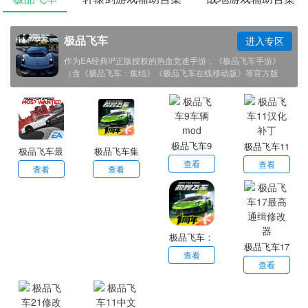
极品飞车
进入专区
作为EA经典IP正版授权的热血竞速手游，《极品飞车手游》
（含《极品飞车：集结》《极品飞车在线移动版》等官方版
本）完美延续系列核心基因，以正版豪车阵容、拟真物理引
擎、开放世界探索与深度竞技玩法，为玩家带来主机级的极速
体验。无论是追求街头漂移的爽快，还是热衷车辆改装的个性
定制，或是沉迷多人对抗的热血，都能在这里解锁专属竞速乐
趣，成为赛道上的传奇车手。
极品飞车9
极品飞车11
极品飞车最
极品飞车集
车辆mod
查看
汉化补丁
查看
高通缉中文
结正版
查看
查看
版
极品飞车：
极品飞车17
集结国际服
查看
最高通缉修
查看
改器