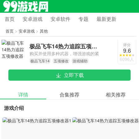
首页
安卓游戏
安卓软件
专题
最新更新
首页
>
安卓游戏
>
其他
评分
极品飞车14热力追踪五项修改器
9.6
购买并使用多种武器，增强游戏的紧
6096人
极品飞车14
五项修改
游戏辅助
张刺激感。无论是使用警察武器拦截
飙车族还是使用逃脱装备逃离警察的
立即下载
追捕，你总有办法来摆脱对手。
详情
合集推荐
相关推荐
游戏介绍