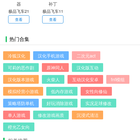
极品飞车21
极品飞车11
修改器
中文补丁
查看
查看
热门合集
冷狐汉化
汉化手机游戏
二次元act
可莉的恶作剧
原神同人
汉化版互动
汉化版本游戏
火柴人
互动汉化安卓
fnf模组
模拟经营小游戏
低内存游戏
女性向修仙
策略塔防单机
好玩消除游戏
实况足球修改
单人游戏
修改游戏画质
沉浸式清洁
橙光乙女向