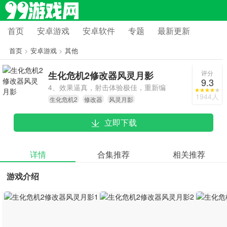
首页
安卓游戏
安卓软件
专题
最新更新
首页
>
安卓游戏
>
其他
评分
生化危机2修改器风灵月影
9.3
4、效果逼真，射击体验极佳，重新编
1944人
生化危机2
修改器
风灵月影
程的僵尸会做出各种真实反应。他们
不再像以前那样呆板，而是充满智
立即下载
慧，所以游戏非常具有挑战性。
详情
合集推荐
相关推荐
游戏介绍