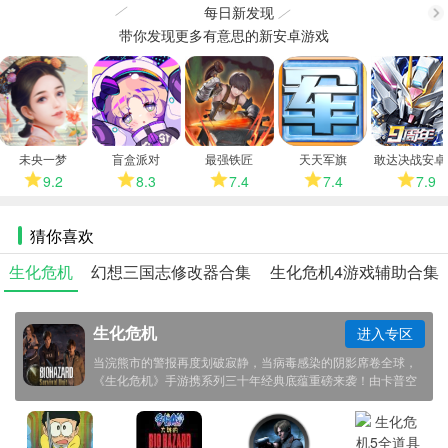
每日新发现
带你发现更多有意思的新安卓游戏
更
多
未央一梦
盲盒派对
最强铁匠
天天军旗
敢达决战安卓
9.2
8.3
7.4
7.4
7.9
猜你喜欢
生化危机
幻想三国志修改器合集
生化危机4游戏辅助合集
生化危机
进入专区
当浣熊市的警报再度划破寂静，当病毒感染的阴影席卷全球，
《生化危机》手游携系列三十年经典底蕴重磅来袭！由卡普空
正版授权，以 RE 引擎重构恐怖视界，复刻主机级生存体验的
同时，融入移动端专属创新机制，让老玩家重温情怀战栗，让
新玩家直面极致惊悚，在方寸屏幕间开启生死突围之旅。