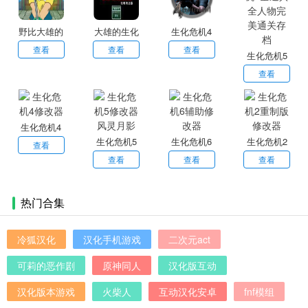
野比大雄的
大雄的生化
生化危机4
生化危机手
危机重制版
移动版
查看
查看
查看
生化危机5
机版
全道具全人
查看
物完美通关
存档
生化危机4
生化危机5
生化危机6
生化危机2
修改器
查看
修改器风灵
辅助修改器
重制版修改
查看
查看
查看
月影
器
热门合集
冷狐汉化
汉化手机游戏
二次元act
可莉的恶作剧
原神同人
汉化版互动
汉化版本游戏
火柴人
互动汉化安卓
fnf模组