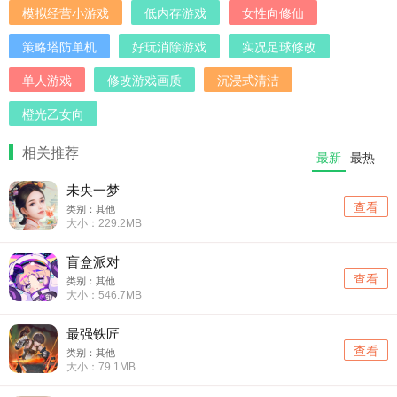
模拟经营小游戏
低内存游戏
女性向修仙
策略塔防单机
好玩消除游戏
实况足球修改
单人游戏
修改游戏画质
沉浸式清洁
橙光乙女向
相关推荐
最新
最热
未央一梦
查看
类别：其他
大小：229.2MB
盲盒派对
查看
类别：其他
大小：546.7MB
最强铁匠
查看
类别：其他
大小：79.1MB