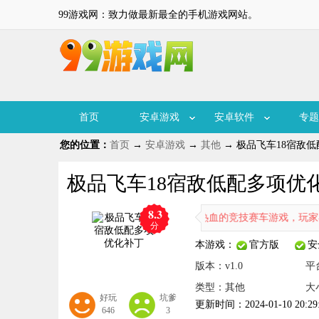
99游戏网：致力做最新最全的手机游戏网站。
首页
安卓游戏
安卓软件
专题
您的位置：
首页
→
安卓游戏
→
其他
→ 极品飞车18宿敌低配
极品飞车18宿敌低配多项优化补
8.3
车18宿敌低配多项优化补丁是一款刺激热血的竞技赛车游戏，玩家在游
分
本游戏：
官方版
安
版本：v1.0
平
类型：其他
大
好玩
坑爹
更新时间：2024-01-10 20:29
646
3