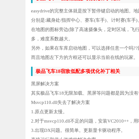
寻
5
easydrive的完整主体就是按下暂停键启动的地图
尤
6
分别是:藏身处/指挥中心、赛车(车手)、计时赛(车
在地图的图标旁边(除了高速摄像头，定时区域，飞行
暗
7
多，难度系数越大。
另外，如果在车库启动地图，可以选择任意一个吗?
夺
8
而且地图左下方的方框还可以显示当前在线的玩家。
西
9
极品飞车18宿敌低配多项优化补丁相关
虐
10
黑屏解决方案
其实极品飞车18无限加载、黑屏等问题都是因为没有使用o
Msvcp110.dll失去了解决方案
1.原点更新太慢。
2.对于msvcp110.dll不足的问题，安装VC20
3.出现DX问题。很简单。更新显卡驱动程序。