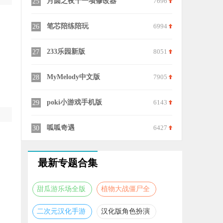
6334
月圆之夜十一项修改器
7696
25
9768
笔芯陪练陪玩
6994
26
6565
233乐园新版
8051
27
9847
MyMelody中文版
7905
28
9431
poki小游戏手机版
6143
29
7244
呱呱奇遇
6427
30
最新专题合集
甜瓜游乐场全版
植物大战僵尸全
本合集
版本合集
二次元汉化手游
汉化版角色扮演