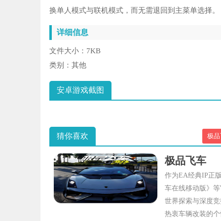
换单人模式与联机模式，而无需退回到主菜单选择。
详细信息
文件大小：
7KB
类别：
其他
安卓游戏截图
猜你喜欢
极品
极品飞车
作为EA经典IP
车在线移动版》等
世界探索与深度竞
热衷车辆改装的个