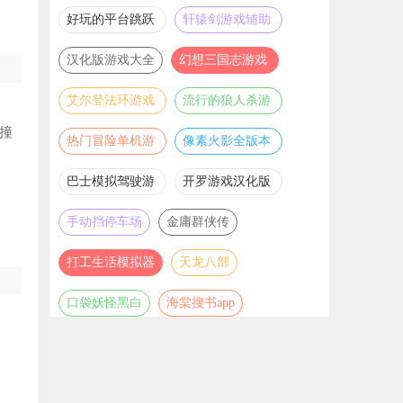
推荐
游戏大全
好玩的平台跳跃
轩辕剑游戏辅助
游戏合集
合集
汉化版游戏大全
幻想三国志游戏
辅助合集
艾尔登法环游戏
流行的狼人杀游
辅助合集
戏合集
撞
热门冒险单机游
像素火影全版本
戏合集
合集
巴士模拟驾驶游
开罗游戏汉化版
戏合集
大全
手动挡停车场
金庸群侠传
打工生活模拟器
天龙八部
口袋妖怪黑白
海棠搜书app