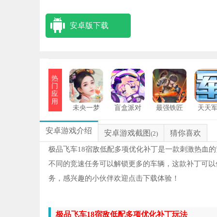
安卓版下载
热
门
应
用
未央一梦
盲盒派对
最强铁匠
天天
NB
1
安卓游戏介绍
安卓游戏截图
猜你喜欢
(2)
2
极品飞车18宿敌低配多项优化补丁是一款刺激热血
不同的竞速任务可以解锁更多的车辆，这款补丁可以
圣
3
务，感兴趣的小伙伴欢迎点击下载体验！
23
4
极品飞车18宿敌低配多项优化补丁玩法