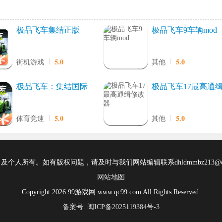
极品飞车集结正版
极品飞车9车辆mod
5.0
5.0
街机游戏
其他
极品飞车：集结国际
极品飞车17最高通
服
修改器
5.0
5.0
体育竞速
其他
所有。如有版权问题，请及时与我们网站编辑联系dhldmmbz213@ou
网站地图
Copyright 2026 99游戏网 www.qc99.com All Rights Reserved.
备案号: 闽ICP备2025119384号-3