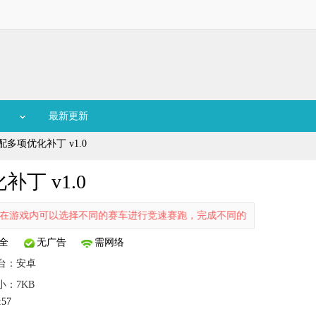
最新更新
多项优化补丁 v1.0
丁 v1.0
戏内可以选择不同的赛车进行竞速赛跑，完成不同的竞速任务可以解锁更多
全
无广告
需网络
台：
安卓
小：7KB
:57