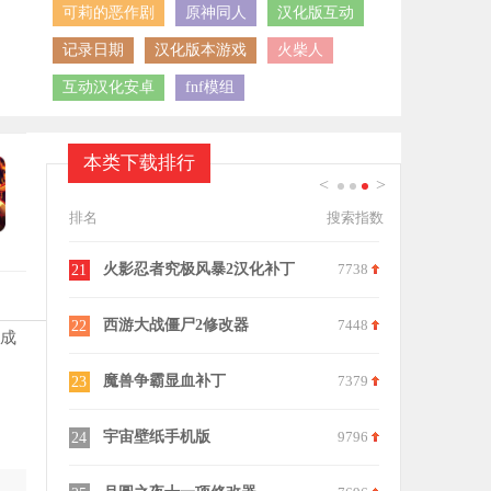
可莉的恶作剧
原神同人
汉化版互动
记录日期
汉化版本游戏
火柴人
互动汉化安卓
fnf模组
本类下载排行
<
>
1
2
3
排名
搜索指数
6161
火影忍者究极风暴2汉化补丁
7738
21
8083
西游大战僵尸2修改器
7448
22
完成
7082
魔兽争霸显血补丁
7379
23
9700
宇宙壁纸手机版
9796
24