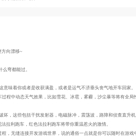
整方向漂移~
便什么弯都能过。
这意味着你或者是收获满盈，或者是运气不济垂头丧气地开车回家。
驾车过程中动态天气效果，比如雪花、冰雹，雾霾，沙尘暴等将有全局
破坏，这些包括干扰发射器，电磁脉冲，震荡波，路障和侦查直升机
现法拉利跑车，红色法拉利跑车将带你重温惹火的激情。
游戏过程，无缝连接开发游戏世界，说的通俗一点就是你可以随时在游戏