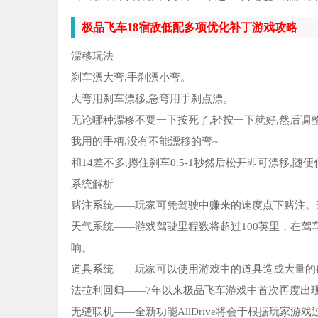
极品飞车18宿敌低配多项优化补丁游戏攻略
漂移玩法
刹车漂大弯,手刹漂小弯。
大弯用刹车漂移,急弯用手刹点漂。
无论哪种漂移不要一下按死了,轻按一下就好,然后调
我用的手柄,没有不能漂移的弯~
和14差不多,摁住刹车0.5-1秒然后松开即可漂移,随
系统解析
赌注系统——玩家可凭驾驶中赚来的速度点下赌注。
天气系统——游戏驾驶里程数将超过100英里，在
响。
道具系统——玩家可以使用游戏中的道具造成大量的
法拉利回归——7年以来极品飞车游戏中首次再度出
无缝联机——全新功能AllDrive将会于根据玩家