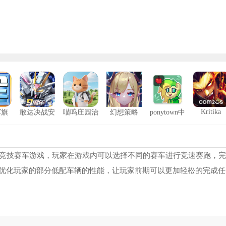
Kritika
军旗
敢达决战安
喵呜庄园治
幻想策略
ponytown中
卓版
愈小院
文版
A2K24修改器风灵月影
8968
工人物语6修改器
11
侠盗猎车手罪恶都市重制版修改器
7932
兰岛物语复刻版修改器
12
的竞技赛车游戏，玩家在游戏内可以选择不同的赛车进行竞速赛跑，
优化玩家的部分低配车辆的性能，让玩家前期可以更加轻松的完成任
安地列斯热咖啡补丁
9189
寒夜如春橙光
13
3乐园旧版
6957
天使之翼2修改器
14