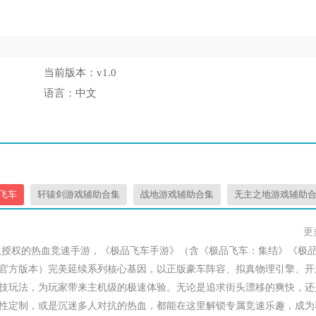
当前版本：
v1.0
语言：
中文
飞车
轩辕剑游戏辅助合集
战地游戏辅助合集
无主之地游戏辅助
更
正版授权的热血竞速手游，《极品飞车手游》（含《极品飞车：集结》《极
官方版本）完美延续系列核心基因，以正版豪车阵容、拟真物理引擎、开
技玩法，为玩家带来主机级的极速体验。无论是追求街头漂移的爽快，还
性定制，或是沉迷多人对抗的热血，都能在这里解锁专属竞速乐趣，成为