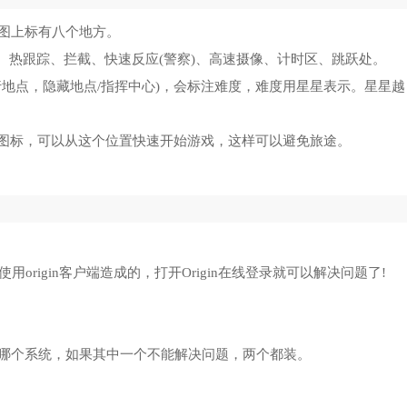
道大千辅助修改器
9106
虐杀原形2全dlc解锁补丁
15
。地图上标有八个地方。
里的复仇修改器
8589
古墓丽影9修改器(风灵月影)
16
手)、热跟踪、拦截、快速反应(警察)、高速摄像、计时区、跳跃处。
地点，隐藏地点/指挥中心)，会标注难度，难度用星星表示。星星越
黑2重制版大箱子补丁
8896
尤里的复仇无限金钱修改器
17
?图标，可以从这个位置快速开始游戏，这样可以避免旅途。
宝奇兵古老之圈修改器
6092
火炬之光物品修改器
18
游释厄传2修改器
7912
工人物语7修改器
19
杀原形修改器风灵月影
6839
使命召唤8全版本修改器
20
rigin客户端造成的，打开Origin在线登录就可以解决问题了!
10++，用哪个系统，如果其中一个不能解决问题，两个都装。