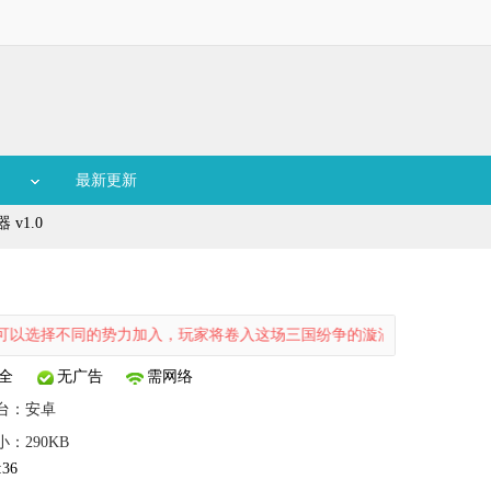
最新更新
v1.0
择不同的势力加入，玩家将卷入这场三国纷争的漩涡中，这款修改器可以
全
无广告
需网络
台：
安卓
小：290KB
:36