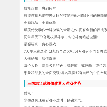
寻
5
技能连携，爽到碎屏
尤
6
技能连携系统带来无限的技能搭配可能!不同的技能
创新玩法，全新体验
暗
7
颠覆传统动作卡牌游戏的全新之作!拥有全新的养成
同争霸天下!官场权谋斗争，勾心斗角暗起波澜!
夺
8
最强福利，良心游戏
西
9
7天即免费送张飞!充值再送大礼!月月都有不同名将
人物酷炫，颜值爆表
虐
10
每个人物，都是各具特色，或狂霸、或炫酷、或娇媚
形象和品质的全面突破!每名武将都有自己的个性台词
三国志11武将修改器云游戏优势
优点：
水墨画风现在看都不过时，磅礴大气。