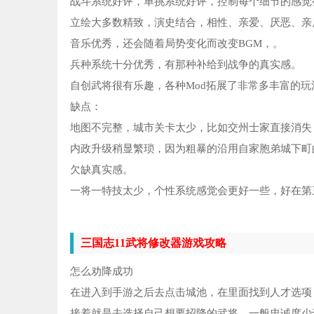
战斗系统好评，单挑系统好评，控制每个细节的感觉
立绘大多数精致，演史结合，相性、亲爱、厌恶、亲
音乐优秀，还会随着局势变化而改变BGM，。
兵种系统十分优秀，有那种补给到战争的真实感。
自创武将很有乐趣，各种Mod拓展了非常多丰富的玩
缺点：
地图不完整，城市关卡太少，比如交州士家直接消失
内政升级稍显繁琐，因为粗暴的沿用自家胞弟城下町
欠缺真实感。
一将一特技太少，个性系统感觉会更好一些，好在第
三国志11武将修改器游戏攻略
怎么劝降成功
在进入到手游之后去点击城池，在里面找到人才选项
接着就是去选择自己想要招降的武将，一般忠诚度少于