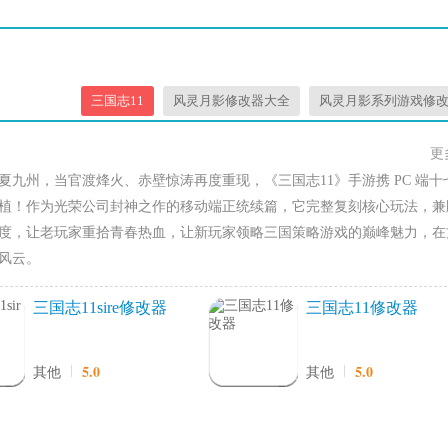
三国志11
风灵月影修改器大全
风灵月影系列游戏修
更
夏九州，当官渡烽火、赤壁惊涛再度重现，《三国志11》手游携 PC 端十
植！作为光荣公司封神之作的移动端正统续篇，它完整复刻核心玩法，兼
度，让老玩家重拾青春热血，让新玩家领略三国策略游戏的巅峰魅力，在
风云。
三国志11sire修改器
三国志11修改器
5.0
5.0
其他
其他