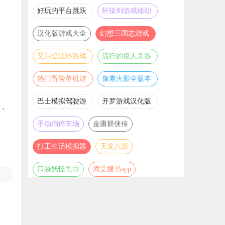
推荐
游戏大全
好玩的平台跳跃
轩辕剑游戏辅助
游戏合集
合集
汉化版游戏大全
幻想三国志游戏
辅助合集
艾尔登法环游戏
流行的狼人杀游
辅助合集
戏合集
热门冒险单机游
像素火影全版本
戏合集
合集
巴士模拟驾驶游
开罗游戏汉化版
，
戏合集
大全
手动挡停车场
金庸群侠传
打工生活模拟器
天龙八部
口袋妖怪黑白
海棠搜书app