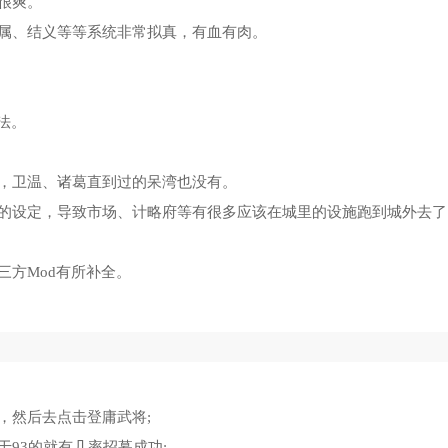
很爽。
属、结义等等系统非常拟真，有血有肉。
法。
，卫温、诸葛直到过的呆湾也没有。
的设定，导致市场、计略府等有很多应该在城里的设施跑到城外去了
三方Mod有所补全。
，然后去点击登庸武将;
93的就有几率招募成功;