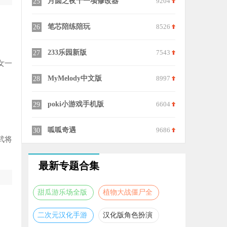
7509
月圆之夜十一项修改器
9204
25
7985
笔芯陪练陪玩
8526
26
8481
233乐园新版
7543
27
女一
7089
MyMelody中文版
8997
28
9009
poki小游戏手机版
6604
29
8794
呱呱奇遇
9686
30
武将
最新专题合集
甜瓜游乐场全版
植物大战僵尸全
本合集
版本合集
二次元汉化手游
汉化版角色扮演