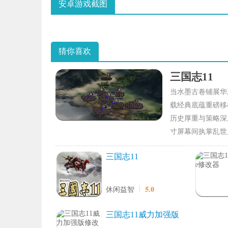
安卓游戏截图
猜你喜欢
三国志11
当水墨古卷铺展华
载经典底蕴重磅移
历史厚重与策略深
寸屏幕间执掌乱世
三国志11
5.0
休闲益智
三国志11威力加强版
修改器