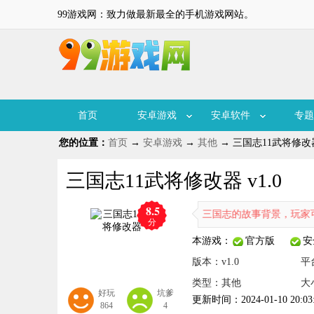
99游戏网：致力做最新最全的手机游戏网站。
首页
安卓游戏
安卓软件
专题
您的位置：
首页
→
安卓游戏
→
其他
→ 三国志11武将修改器 
三国志11武将修改器 v1.0
8.5
款非常热门的三国系列游戏，游戏内结合了三国志的故事背景，玩家可以选
分
本游戏：
官方版
安
版本：v1.0
平
类型：其他
大
好玩
坑爹
更新时间：2024-01-10 20:03
864
4