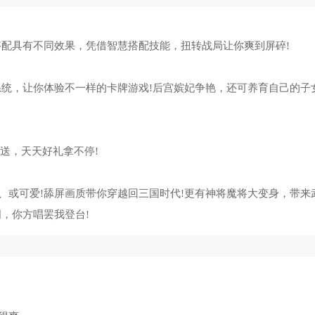
道大千辅助修改器
7323
虐杀原形2全dlc解锁补丁
15
里的复仇修改器
8817
古墓丽影9修改器(风灵月影)
16
搭配具有不同效果，凭借智慧搭配技能，扭转战局让你爽到屏碎!
黑2重制版大箱子补丁
6579
尤里的复仇无限金钱修改器
17
系统，让你体验不一样的卡牌游戏!后宫嫔妃争艳，还可养育自己的子
宝奇兵古老之圈修改器
6358
火炬之光物品修改器
18
游释厄传2修改器
7537
工人物语7修改器
19
赠送，天天好礼拿不停!
杀原形修改器风灵月影
8301
使命召唤8全版本修改器
20
、或可爱!舔屏画质带你穿越回三国时代!更有神将魔将大变身，带来
，你方唱罢我登台!