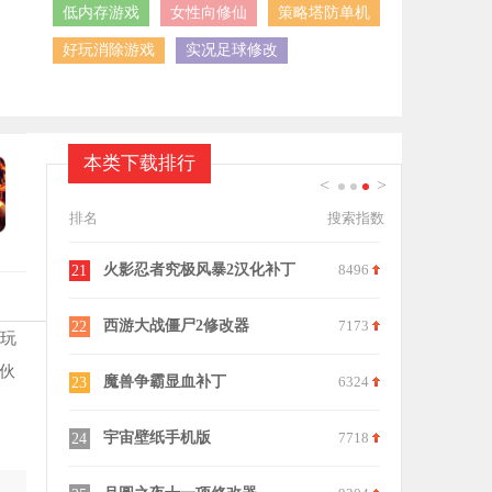
低内存游戏
女性向修仙
策略塔防单机
好玩消除游戏
实况足球修改
本类下载排行
<
>
1
2
3
排名
搜索指数
6752
火影忍者究极风暴2汉化补丁
8496
21
7642
西游大战僵尸2修改器
7173
22
，玩
伙
9658
魔兽争霸显血补丁
6324
23
7843
宇宙壁纸手机版
7718
24