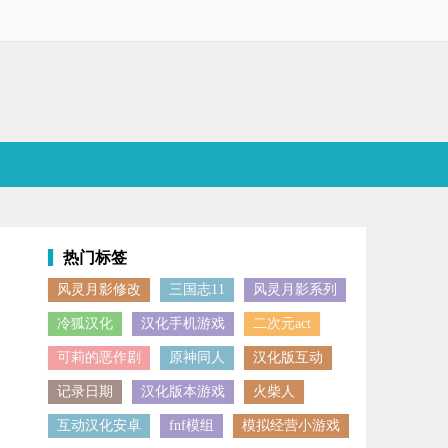
热门标签
风灵月影修改
三国志11
风灵月影系列
优化玩家对于各个武将的体验，增强角色的能力和战斗力，感兴趣的小伙
冷狐汉化
汉化手机游戏
二次元act
可莉的恶作剧
原神同人
汉化版互动
记录日期
汉化版本游戏
火柴人
互动汉化安卓
fnf模组
模拟经营小游戏