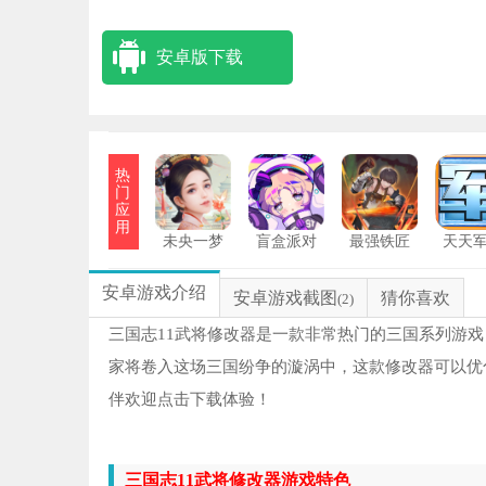
安卓版下载
热
门
应
用
未央一梦
盲盒派对
最强铁匠
天天
NB
1
安卓游戏介绍
安卓游戏截图
猜你喜欢
(2)
2
三国志11武将修改器是一款非常热门的三国系列游
家将卷入这场三国纷争的漩涡中，这款修改器可以优
圣
3
伴欢迎点击下载体验！
23
4
三国志11武将修改器游戏特色