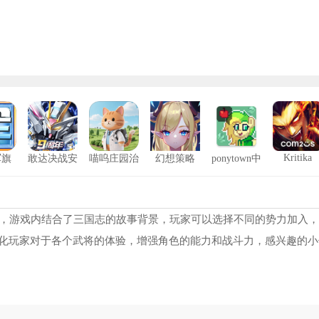
Kritika
军旗
敢达决战安
喵呜庄园治
幻想策略
ponytown中
卓版
愈小院
文版
A2K24修改器风灵月影
6283
工人物语6修改器
11
侠盗猎车手罪恶都市重制版修改器
7240
兰岛物语复刻版修改器
12
戏，游戏内结合了三国志的故事背景，玩家可以选择不同的势力加入
化玩家对于各个武将的体验，增强角色的能力和战斗力，感兴趣的小
安地列斯热咖啡补丁
9212
寒夜如春橙光
13
3乐园旧版
9946
天使之翼2修改器
14