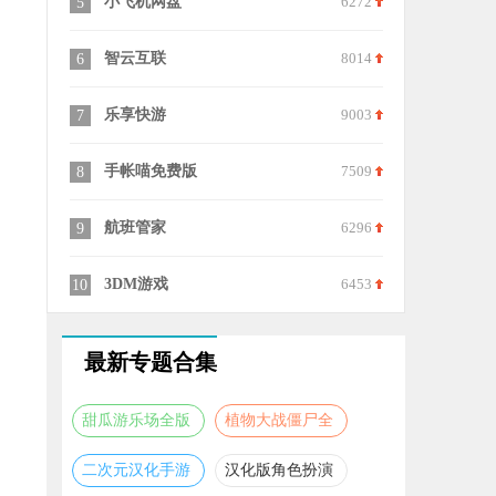
小飞机网盘
6272
变速精灵手
5
15
智云互联
8014
打卡森林安
6
16
乐享快游
9003
FFvideo
7
17
手帐喵免费版
7509
饿了么外卖
8
18
航班管家
6296
邮生活
9
19
3DM游戏
6453
趣自驾
10
20
最新专题合集
甜瓜游乐场全版
植物大战僵尸全
本合集
版本合集
二次元汉化手游
汉化版角色扮演