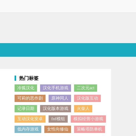
热门标签
冷狐汉化
汉化手机游戏
二次元act
划，让每次出行都拥有好心情，快来体验吧！
可莉的恶作剧
原神同人
汉化版互动
记录日期
汉化版本游戏
火柴人
互动汉化安卓
fnf模组
模拟经营小游戏
低内存游戏
女性向修仙
策略塔防单机