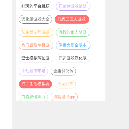
推荐
游戏大全
好玩的平台跳跃
轩辕剑游戏辅助
游戏合集
合集
汉化版游戏大全
幻想三国志游戏
辅助合集
艾尔登法环游戏
流行的狼人杀游
辅助合集
戏合集
热门冒险单机游
像素火影全版本
戏合集
合集
巴士模拟驾驶游
开罗游戏汉化版
戏合集
大全
手动挡停车场
金庸群侠传
打工生活模拟器
天龙八部
口袋妖怪黑白
海棠搜书app