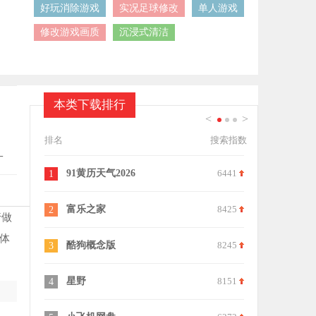
好玩消除游戏
实况足球修改
单人游戏
修改游戏画质
沉浸式清洁
本类下载排行
<
>
1
2
3
排名
搜索指数
一
91黄历天气2026
6441
嘉铭宝宝起
1
11
富乐之家
8425
人生日历
2
12
行做
体
酷狗概念版
8245
拼兼职
3
13
星野
8151
文墨天机
4
14