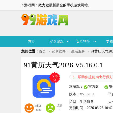
99游戏网：致力做最新最全的手机游戏网站。
首页
安卓游戏
安卓软件
专题
您的位置：
首页
→
安卓软件
→
生活服务
→ 91黄历天气2026 
91黄历天气2026 V5.16.0.1
7.8
这里你能便捷地获取精准的天气和日历信息，帮助你提前为出行做好准备。
分
本游戏：
官方版
安
版本：V5.16.0.1
平
类型：生活服务
大
好玩
坑爹
更新时间：2026-03-26 10:42
898
3