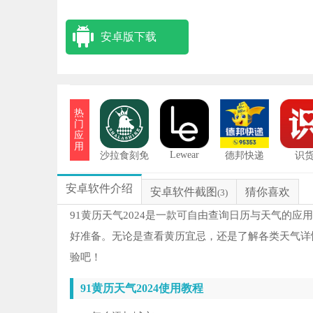
安卓版下载
热
门
应
用
Lewear
沙拉食刻免
德邦快递
识
费版
安卓软件介绍
安卓软件截图
猜你喜欢
(3)
91黄历天气2024是一款可自由查询日历与天气的
好准备。无论是查看黄历宜忌，还是了解各类天气详
验吧！
91黄历天气2024使用教程