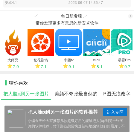
安卓4.1
2023-06-07 14:35:47
每日新发现
带你发现更多有意思的新安卓软件
更
多
大师兄
繁花剧场
米团tv
clicli
易看Pro
7.9
7.1
9.1
8.1
9.7
猜你喜欢
把人脸p到另一张图片
美颜不夸张最自然的
P图无痕改字
的软件推荐
软件推荐
软件app
把人脸p到另一张图片的软件推荐
进入专区
小编今天给大家推荐几款超级好用的能够把人脸p到另一张图
片的软件推荐，对于那些想要快速轻松地编辑他们的照片，不
妨试试小编下面推荐的软件，这些应用程序都有大量的预设滤