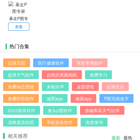
镜和编辑工具，可以帮助你快速轻松地调整照片的亮度、对比
度、色彩平衡等，感兴趣就来下载吧。
暴走P图专
家
查看
热门合集
记录日期
医疗健康软件
医生常用软件
超准天气软件
自然的美颜相机
免费学习
免费动态壁纸
来电铃声
桌面壁纸
记录生活
免费听歌软件
减肥app
做菜app
P图无痕改字
2023推荐软件
换头p图软件
准确率高天气软件
清晰度高拍照
手机安全软件
海棠搜书
相关推荐
最新
最热