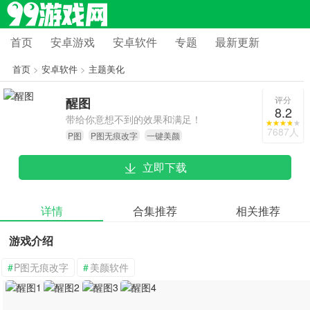
首页
安卓游戏
安卓软件
专题
最新更新
首页
>
安卓软件
>
主题美化
评分
醒图
8.2
带给你意想不到的效果和满足！
7687人
P图
P图无痕改字
一键美颜
立即下载
详情
合集推荐
相关推荐
游戏介绍
#
P图无痕改字
#
美颜软件