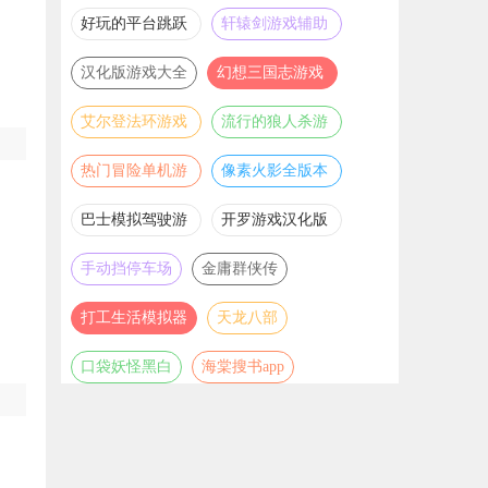
推荐
游戏大全
好玩的平台跳跃
轩辕剑游戏辅助
游戏合集
合集
汉化版游戏大全
幻想三国志游戏
辅助合集
艾尔登法环游戏
流行的狼人杀游
辅助合集
戏合集
热门冒险单机游
像素火影全版本
戏合集
合集
巴士模拟驾驶游
开罗游戏汉化版
戏合集
大全
手动挡停车场
金庸群侠传
打工生活模拟器
天龙八部
口袋妖怪黑白
海棠搜书app