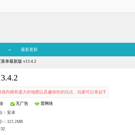
最新更新
单最新版 v13.4.2
4.2
内拥有庞大的地图以及趣味性的玩法，玩家可以拿起手中的武器来消灭强大
全
无广告
需网络
台：
安卓
：323.2MB
:32