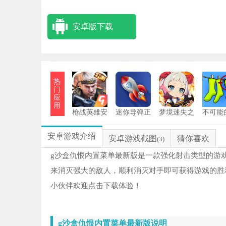
安卓版下载
热
门
应
用
枪战英雄安
迷你导弹正
梦境迷失之
不可能
装
版
地
务
安卓游戏介绍
安卓游戏截图
猜你喜欢
(3)
g沙盒仇恨内置菜单最新版是一款强化射击类型的游
来消灭强大的敌人，顺利消灭对手即可获得游戏的胜
小伙伴欢迎点击下载体验！
g沙盒仇恨内置菜单最新版说明