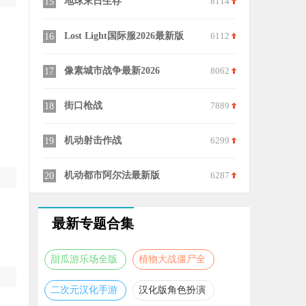
6533
地球末日生存
8114
外星人入侵
15
25
8233
Lost Light国际服2026最新版
6112
地球护卫队
16
26
8355
像素城市战争最新2026
8062
DeadMind(
17
27
6465
街口枪战
7889
星际红警
18
28
8408
机动射击作战
6299
地下城堡2
19
29
7372
机动都市阿尔法最新版
6287
疯狂之墙
20
30
最新专题合集
甜瓜游乐场全版
植物大战僵尸全
本合集
版本合集
二次元汉化手游
汉化版角色扮演