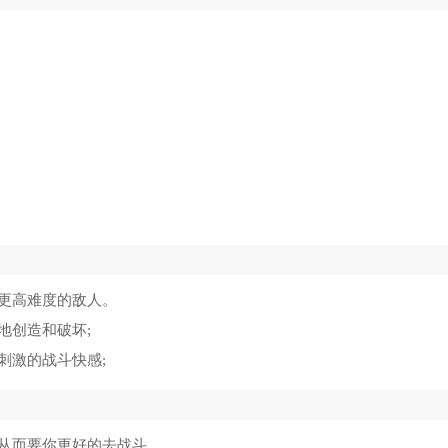
和平精英
5
绝区零云游戏
6
正义对决3多人联机
7
HammyHome
8
时空战记
9
CQB战术小队
10
更高难度的敌人。
地创造和破坏;
刺激的战斗快感;
从而要你更好的去战斗。