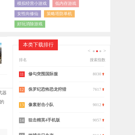
模拟经营小游戏
低内存游戏
女性向修仙
策略塔防单机
好玩消除游戏
本类下载排行
<
>
1
2
3
排名
搜索指数
中
7701
修勾突围国际服
8030
星球探索计
11
21
7478
侏罗纪恐怖恐龙狩猎
7617
不再犹豫
12
22
武器
的
8915
像素射击小队
9012
未定事件簿
13
23
7223
狙击精英4手机版
9057
狙击英雄与
14
24