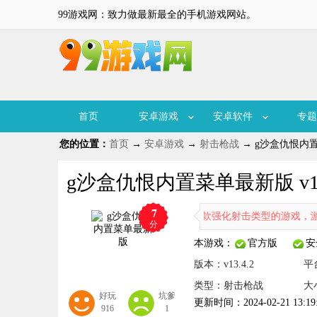
99游戏网：致力做最新最全的手机游戏网站。
首页
安卓游戏
安卓软件
专题
您的位置：
首页
→
安卓游戏
→
射击枪战
→ g沙盒仇恨内置菜
g沙盒仇恨内置菜单最新版 v13.
7
g沙盒仇恨内置菜单最新版是一款强化射击类型的游戏，游戏
分
本游戏：
官方版
安
版本：v13.4.2
平
类型：射击枪战
大小
好玩
坑爹
更新时间：2024-02-21 13:19
916
1