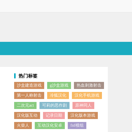
热门标签
沙盒建造游戏
g沙盒游戏
热血刺激射击
的敌人，顺利消灭对手即可获得游戏的胜利，还有丰富的玩法以及模式等
第一人称射击
冷狐汉化
汉化手机游戏
二次元act
可莉的恶作剧
原神同人
汉化版互动
记录日期
汉化版本游戏
火柴人
互动汉化安卓
fnf模组