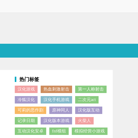
热门标签
汉化游戏
热血刺激射击
第一人称射击
特种兵，运用手中的道具和枪械击败所有的敌人来获取胜利，游戏内置菜单
冷狐汉化
汉化手机游戏
二次元act
可莉的恶作剧
原神同人
汉化版互动
记录日期
汉化版本游戏
火柴人
互动汉化安卓
fnf模组
模拟经营小游戏