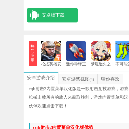
安卓版下载
热
门
应
用
枪战英雄安
迷你导弹正
梦境迷失之
不可能
装
版
地
务
安卓游戏介绍
安卓游戏截图
猜你喜欢
(4)
cqb射击2内置菜单汉化版是一款射击竞技游戏，游
枪械击败所有的敌人来获取胜利，游戏内置菜单和汉
伙伴欢迎点击下载！
cqb射击2内置菜单汉化版优势