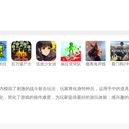
的任
百万僵尸大
流放少女游
疯狂突突队
撤离海岸线
看门狗2
战
戏安卓版
安卓版
文版
狗子突围逃
1
冒险特工
2
戏内模拟了刺激的战斗射击玩法，玩家将化身特种兵，运用手中的道
化，简化了游戏的操作难度，为玩家提供最好的游玩体验，感兴趣的
对峙2手机版
3
铁甲坦克
4