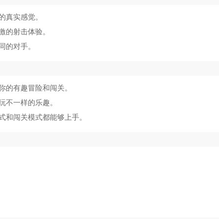
和平精英
5
的真实感觉。
绝区零云游
6
激的射击体验。
同的对手。
正义对决3多
7
HammyHom
8
你的有趣冒险和闯关。
时空战记
9
玩不一样的乐趣。
式和闯关模式都能够上手。
CQB战术小
10