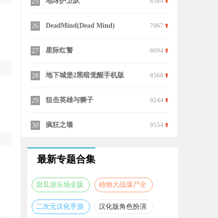
9833
地球末日生存
8629
15
戏
8243
Lost Light国际服2026最新版
6804
16
人联机
7045
像素城市战争最新2026
8624
17
e
8539
街口枪战
9573
18
8662
机动都市阿尔法最新版
7588
19
队
6125
星球探索计划游戏
7716
20
最新专题合集
甜瓜游乐场全版
植物大战僵尸全
本合集
版本合集
二次元汉化手游
汉化版角色扮演