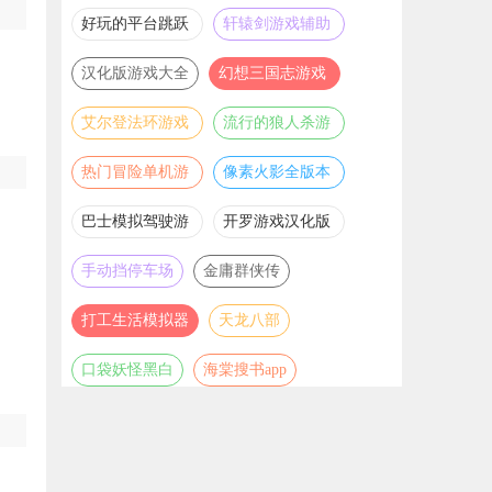
推荐
游戏大全
好玩的平台跳跃
轩辕剑游戏辅助
游戏合集
合集
汉化版游戏大全
幻想三国志游戏
辅助合集
艾尔登法环游戏
流行的狼人杀游
辅助合集
戏合集
热门冒险单机游
像素火影全版本
戏合集
合集
巴士模拟驾驶游
开罗游戏汉化版
戏合集
大全
手动挡停车场
金庸群侠传
打工生活模拟器
天龙八部
口袋妖怪黑白
海棠搜书app