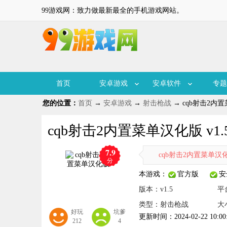
99游戏网：致力做最新最全的手机游戏网站。
首页
安卓游戏
安卓软件
专题
您的位置：
首页
→
安卓游戏
→
射击枪战
→ cqb射击2内置
cqb射击2内置菜单汉化版 v1.
7.9
cqb射击2内置菜单汉化
分
本游戏：
官方版
安
版本：v1.5
平
类型：射击枪战
大小
好玩
坑爹
更新时间：2024-02-22 10:00
212
4