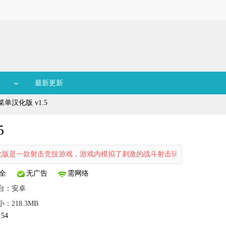
最新更新
菜单汉化版 v1.5
5
版是一款射击竞技游戏，游戏内模拟了刺激的战斗射击玩法，玩家将化身
全
无广告
需网络
台：
安卓
：218.3MB
:54