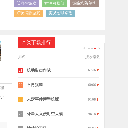
低内存游戏
女性向修仙
策略塔防单机
好玩消除游戏
实况足球修改
本类下载排行
<
>
1
2
3
排名
搜索指数
中
生正版
8413
修勾突围国际服
9112
11
9579
侏罗纪恐怖恐龙狩猎
6520
12
具和
小
8198
像素射击小队
8657
13
7325
狙击精英4手机版
6906
14