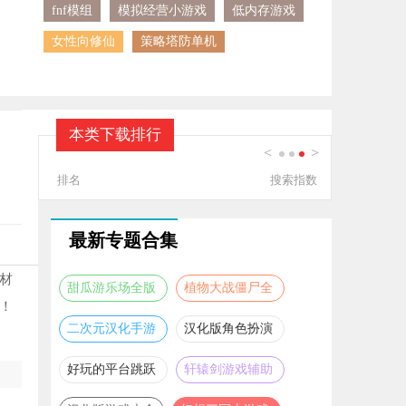
fnf模组
模拟经营小游戏
低内存游戏
女性向修仙
策略塔防单机
本类下载排行
<
>
1
2
3
排名
搜索指数
最新专题合集
材
甜瓜游乐场全版
植物大战僵尸全
！
本合集
版本合集
二次元汉化手游
汉化版角色扮演
推荐
游戏大全
好玩的平台跳跃
轩辕剑游戏辅助
游戏合集
合集