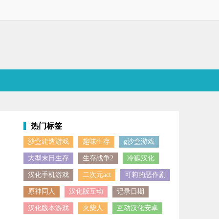
热门标签
沙盒建造游戏
趣味生存
g沙盒游戏
国际服的基岩版，感兴趣的小伙伴欢迎点击下载体验！
大型末日生存
生存战争2
冷狐汉化
汉化手机游戏
二次元act
可莉的恶作剧
原神同人
汉化版互动
记录日期
汉化版本游戏
火柴人
互动汉化安卓