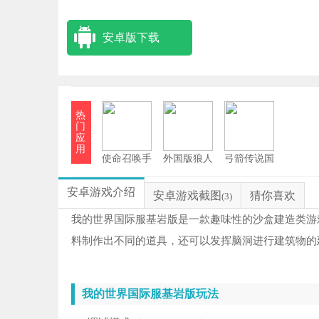
安卓版下载
热
门
应
用
使命召唤手
外国版狼人
弓箭传说国
游海外版
杀(Among
际服
Us)
安卓游戏介绍
安卓游戏截图
猜你喜欢
(3)
我的世界国际服基岩版是一款趣味性的沙盒建造类游
料制作出不同的道具，还可以发挥脑洞进行建筑物的
我的世界国际服基岩版玩法