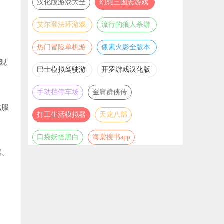
汉化版游戏大全
幻想三国志游戏
辅助合集
艾尔登法环游戏
流行的狼人杀游
辅助合集
戏合集
热门冒险单机游
像素火影全版本
戏合集
合集
观
巴士模拟驾驶游
开罗游戏汉化版
戏合集
大全
手动挡停车场
金庸群侠传
戏服
打工生活模拟器
天龙八部
口袋妖怪黑白
海棠搜书app
器。