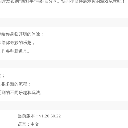
、图片发布到“新鲜事”与好友分享。快向小伙伴展示你的游戏成就吧！
带给你身临其境的体验；
带给你奇妙的乐趣；
制作各种新道具。
动；
到很多新的流程；
受到的不同乐趣和玩法。
当前版本：
v1.20.50.22
语言：
中文