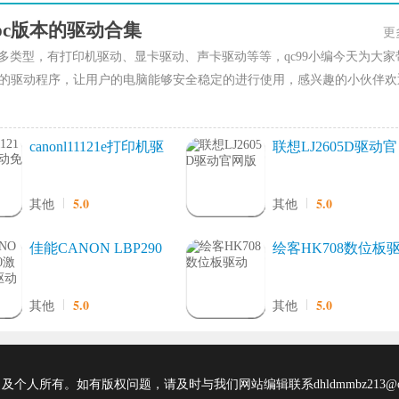
pc版本的驱动合集
更
超多类型，有打印机驱动、显卡驱动、声卡驱动等等，qc99小编今天为大家
的驱动程序，让用户的电脑能够安全稳定的进行使用，感兴趣的小伙伴欢
canonl11121e打印机驱
联想LJ2605D驱动官
动免费版
网版
5.0
5.0
其他
其他
佳能CANON LBP290
绘客HK708数位板
0激光打印机驱动官网
动
版
5.0
5.0
其他
其他
所有。如有版权问题，请及时与我们网站编辑联系dhldmmbz213@ou