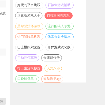
推荐
游戏大全
好玩的平台跳跃
轩辕剑游戏辅助
游戏合集
合集
完成
汉化版游戏大全
幻想三国志游戏
辅助合集
艾尔登法环游戏
流行的狼人杀游
辅助合集
戏合集
热门冒险单机游
像素火影全版本
戏合集
合集
巴士模拟驾驶游
开罗游戏汉化版
戏合集
大全
手动挡停车场
金庸群侠传
打工生活模拟器
天龙八部
口袋妖怪黑白
海棠搜书app
合集