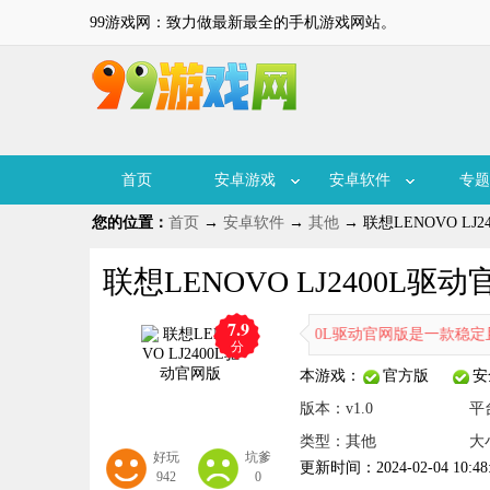
99游戏网：致力做最新最全的手机游戏网站。
首页
安卓游戏
安卓软件
专题
您的位置：
首页
→
安卓软件
→
其他
→ 联想LENOVO LJ2
联想LENOVO LJ2400L驱动官
7.9
联想LENOVO LJ2400L驱动官网版是一款
分
本游戏：
官方版
安
版本：v1.0
平
类型：其他
大
好玩
坑爹
更新时间：2024-02-04 10:48
942
0