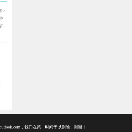
多>
带
迎
驱
tlook.com，我们在第一时间予以删除，谢谢！