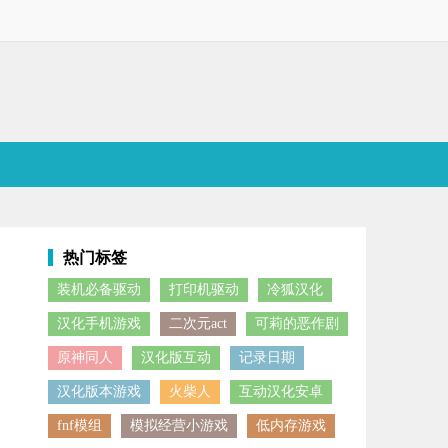
热门标签
装机必备驱动
打印机驱动
冷狐汉化
定的帮助玩家优化打印机的功能以及操作内容，一键开启优化以及打印机的参
汉化手机游戏
二次元act
可莉的恶作剧
原神同人
汉化版互动
记录日期
汉化版本游戏
火柴人
互动汉化安卓
fnf模组
模拟经营小游戏
低内存游戏