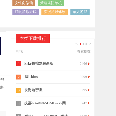
女性向修仙
策略塔防单机
好玩消除游戏
实况足球修改
单人游戏
本类下载排行
<
>
1
2
3
排名
搜索指数
krkr模拟器最新版
9466
佳博gp58m
1
11
181skins
9909
汉印HPRT
2
12
的帮
击
发财哈密瓜
6295
Intel USB
3
13
技嘉GA-8I865GME-775网卡驱动
8947
AMD RX6
4
14