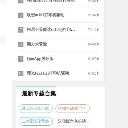
联想Lenovo M7400Pro驱动
9458
水母动漫官
5
15
联想m101打印机驱动
9194
ESI MaX
6
16
柯尼卡美能达c3100p打印机驱动
7414
佳能3500
7
17
脑力大冒险
8469
联想LJ26
8
18
QooApp国际版
8107
9
19
理光fax211sj打印机驱动
6162
联想g450
10
20
最新专题合集
甜瓜游乐场全版
植物大战僵尸全
本合集
版本合集
二次元汉化手游
汉化版角色扮演