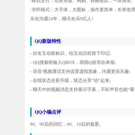
·移动支付：话费充值、网购、转账收款，一应俱全
·关怀模式：大字体，大图标，操作更简单，长辈使
乐在沟通24年，聊天欢乐9亿人!
QQ新版特性
- 好友互动新标识，给互动历程留下印记;
- QQ搜索框输入QBOX，萌萌Q崽等你来领;
- 语音/视频通话支持设置虚拟形象，沟通更添乐趣;
- 在线状态全新升级，状态分享”动“起来;
- 聊天中的视频消息支持展示字幕，不听声音也能“看
QQ小编点评
80、90后的回忆，00、10后的最爱。