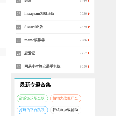
9444
美篇
9446
25
7436
instagram相机正版
9939
26
7810
discord正版
7379
27
6556
mame模拟器
7286
28
7341
恋爱记
7257
29
7082
网易小蜜蜂安装手机版
8650
30
最新专题合集
甜瓜游乐场全版
植物大战僵尸全
本合集
版本合集
好玩的平台跳跃
轩辕剑游戏辅助