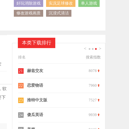
好玩消除游戏
实况足球修改
单人游戏
修改游戏画质
沉浸式清洁
本类下载排行
<
>
1
2
3
排名
搜索指数
安
6625
赫兹交友
8078
21
6114
恋爱物语
7960
22
，软
要下
9685
推特中文版
7527
23
9841
傻瓜英语
9939
24