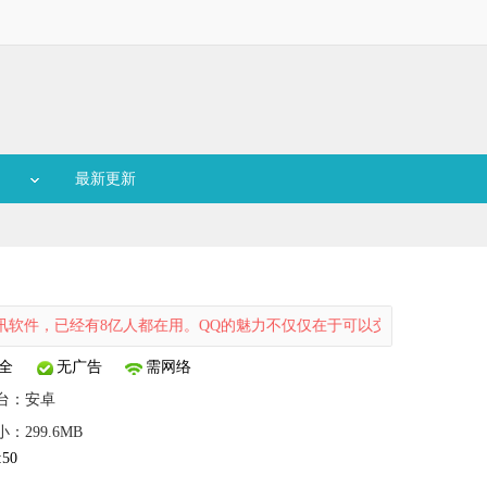
最新更新
件，已经有8亿人都在用。QQ的魅力不仅仅在于可以交友和随时随地聊天，软
全
无广告
需网络
台：
安卓
：299.6MB
:50