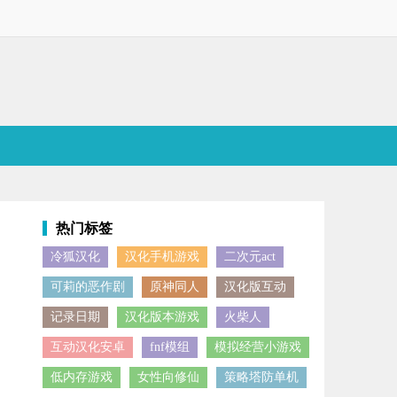
热门标签
冷狐汉化
汉化手机游戏
二次元act
件中包含的QQ游戏、QQ空间、QQ购物等多种功能，深受广大用户的喜爱，
可莉的恶作剧
原神同人
汉化版互动
记录日期
汉化版本游戏
火柴人
互动汉化安卓
fnf模组
模拟经营小游戏
低内存游戏
女性向修仙
策略塔防单机