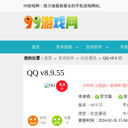
99游戏网：致力做最新最全的手机游戏网站。
首页
安卓游戏
安卓软件
专题
您的位置：
首页
→
安卓软件
→
社交通讯
→ QQ v8.9.55
QQ v8.9.55
8.8
QQ是腾讯公司在1999年上线的一款即时通讯软
分
本游戏：
官方版
安
版本：v8.9.55
平
类型：社交通讯
大小
好玩
坑爹
更新时间：2024-02-26 15:04
942
0