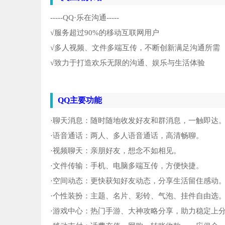
聊
5
-----QQ·乐在沟通-----
bl
6
√服务超过90%的移动互联网用户
√多人视频、文件多端互传，不断创新满足沟通所需
创
7
√致力于打造欢乐无限的沟通、娱乐与生活体验
dis
8
QQ主要功能
Mu
9
·聊天消息：随时随地收发好友和群消息，一触即达
推
10
·语音通话：两人、多人语音通话，高清畅聊。
·视频聊天：亲朋好友，想念不如相见。
·文件传输：手机、电脑多端互传，方便快捷。
·空间动态：更快获知好友动态，分享生活留住感动
·个性装扮：主题、名片、彩铃、气泡、挂件自由选
·游戏中心：热门手游、大神攻略分享，助力稳定上