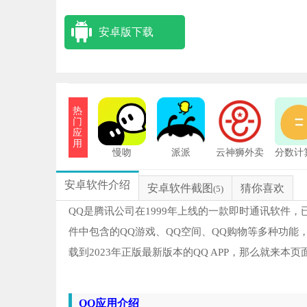
安卓版下载
热
门
应
用
慢吻
派派
云神狮外卖
分数计
安卓版
安卓
叔
1
安卓软件介绍
安卓软件截图
猜你喜欢
(5)
4i
2
QQ是腾讯公司在1999年上线的一款即时通讯软件
件中包含的QQ游戏、QQ空间、QQ购物等多种功能，
知
3
载到2023年正版最新版本的QQ APP，那么就来本
猫
4
QQ应用介绍