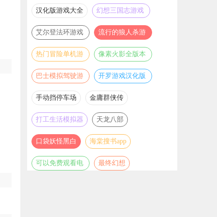
游戏合集
合集
汉化版游戏大全
幻想三国志游戏
辅助合集
艾尔登法环游戏
流行的狼人杀游
辅助合集
戏合集
热门冒险单机游
像素火影全版本
戏合集
合集
巴士模拟驾驶游
开罗游戏汉化版
戏合集
大全
手动挡停车场
金庸群侠传
打工生活模拟器
天龙八部
口袋妖怪黑白
海棠搜书app
可以免费观看电
最终幻想
视剧电影的软件
推荐