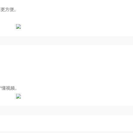
。
用更方便。
”懂视频。