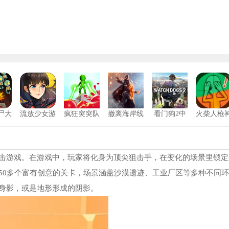
尸大
流放少女游
疯狂突突队
撤离海岸线
看门狗2中
火柴人枪
戏安卓版
安卓版
文版
射击最新
狗子突围逃生正版
1
冒险特工
2
击游戏。在游戏中，玩家将化身为顶尖狙击手，在变化的场景里锁定
50多个富有创意的关卡，场景涵盖沙漠遗迹、工业厂区等多种不同环
对峙2手机版
3
身影，或是地形形成的阴影。
铁甲坦克
4