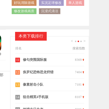
好玩消除游戏
实况足球修改
单人游戏
修改游戏画质
沉浸式清洁
本类下载排行
<
>
1
2
3
排名
搜索指数
神
版
9259
修勾突围国际服
8369
星球探索计划游
11
21
9209
侏罗纪恐怖恐龙狩猎
7404
不再犹豫
12
22
那
8504
像素射击小队
7181
未定事件簿手机
13
23
9084
狙击精英4手机版
8107
狙击英雄与狮子
14
24