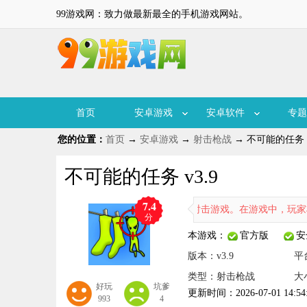
99游戏网：致力做最新最全的手机游戏网站。
首页
安卓游戏
安卓软件
专题
您的位置：
首页
→
安卓游戏
→
射击枪战
→ 不可能的任务 v
不可能的任务 v3.9
7.4
务》是一款融合了解谜与闯关元素的射击游戏。在游戏中，玩家将化身为
分
本游戏：
官方版
安
版本：v3.9
平
类型：射击枪战
大
好玩
坑爹
更新时间：2026-07-01 14:54
993
4