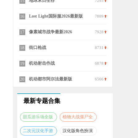
7972
地球末日生存
7295
外星人入侵时空
15
25
6186
Lost Light国际服2026最新版
7889
地球护卫队
16
26
7007
像素城市战争最新2026
7928
DeadMind(Dead
17
27
8677
街口枪战
8731
星际红警
18
28
6772
机动射击作战
6878
地下城堡2黑暗
19
29
9231
机动都市阿尔法最新版
6566
疯狂之墙
20
30
最新专题合集
甜瓜游乐场全版
植物大战僵尸全
本合集
版本合集
二次元汉化手游
汉化版角色扮演