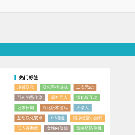
热门标签
冷狐汉化
汉化手机游戏
二次元act
击。游戏设置了50多个富有创意的关卡，场景涵盖沙漠遗迹、工业厂区等
可莉的恶作剧
原神同人
汉化版互动
记录日期
汉化版本游戏
火柴人
互动汉化安卓
fnf模组
模拟经营小游戏
低内存游戏
女性向修仙
策略塔防单机