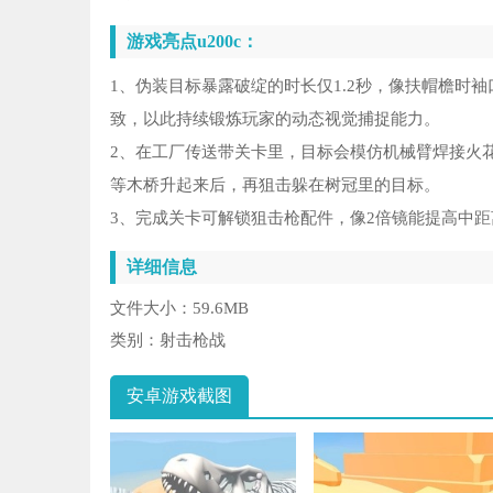
游戏亮点u200c：
1、伪装目标暴露破绽的时长仅1.2秒，像扶帽檐时
致，以此持续锻炼玩家的动态视觉捕捉能力。
2、在工厂传送带关卡里，目标会模仿机械臂焊接火
等木桥升起来后，再狙击躲在树冠里的目标。
3、完成关卡可解锁狙击枪配件，像2倍镜能提高中距
详细信息
文件大小：
59.6MB
类别：
射击枪战
安卓游戏截图