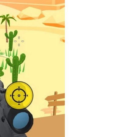
和平精英
5
绝区零云游戏
6
正义对决3多人联机
7
HammyHome
8
时空战记
9
CQB战术小队
10