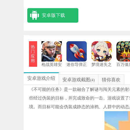
安卓版下载
热
门
应
用
枪战英雄安
迷你导弹正
梦境迷失之
百万僵
装
版
地
战
安卓游戏介绍
安卓游戏截图
猜你喜欢
(4)
《不可能的任务》是一款融合了解谜与闯关元素的射
些经过伪装的目标，并完成致命的一击。游戏设置了
境。而目标可能会伪装成静态的涂鸦、人群中的动态