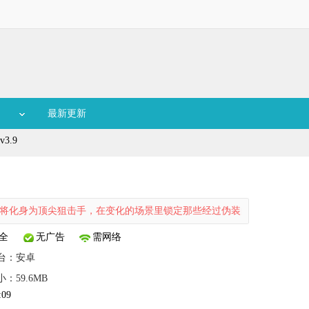
最新更新
3.9
顶尖狙击手，在变化的场景里锁定那些经过伪装的目标，并完成致命的一
全
无广告
需网络
台：
安卓
小：59.6MB
:09