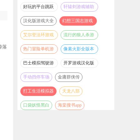
推荐
游戏大全
好玩的平台跳跃
轩辕剑游戏辅助
游戏合集
合集
汉化版游戏大全
幻想三国志游戏
辅助合集
艾尔登法环游戏
流行的狼人杀游
辅助合集
戏合集
掉落
热门冒险单机游
像素火影全版本
戏合集
合集
巴士模拟驾驶游
开罗游戏汉化版
戏合集
大全
手动挡停车场
金庸群侠传
打工生活模拟器
天龙八部
口袋妖怪黑白
海棠搜书app