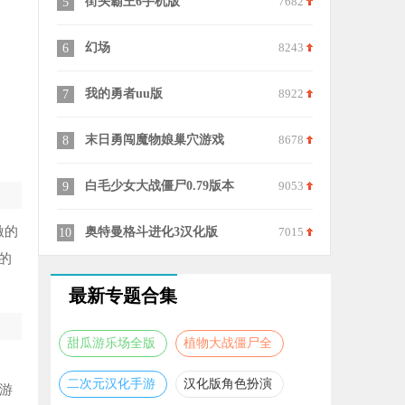
7682
火柴人战争哥斯拉FM
6009
火柴人功夫
15
25
8243
决斗高手3
7773
魅魔捕食像
16
26
8922
绝地生存
9201
移动射手游
17
27
8678
初音未来缤纷舞台
7156
奥特曼格斗
18
28
9053
僵尸生存大战免费
7910
英雄大作战
19
29
激的
7015
暗区突围
7703
20
30
的
最新专题合集
甜瓜游乐场全版
植物大战僵尸全
本合集
版本合集
二次元汉化手游
汉化版角色扮演
游