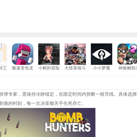
特工
极速变色龙
小树的冒险
大怪兽格斗
小小梦魇
神偷鲍勃
版
中文版
游戏安卓版
中文版
奥特曼传奇英雄1.9.2版本
1
夸父追日内置功能菜单版
2
拆弹专家，需保持冷静镇定，在限定时间内剪断一根导线。具体选择
刺激的时刻，每一次决策都关乎生死存亡。
奥特曼格斗进化重生中文版
3
空洞骑士丝之歌内置作弊菜单
4