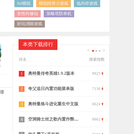
fnf模组
模拟经营小游戏
低内存游戏
女性向修仙
策略塔防单机
好玩消除游戏
本类下载排行
<
>
1
2
3
排名
搜索指数
2
9925
火影忍者
6115
逃离十八铜
11
21
7136
决斗火柴人小游戏
6972
僵尸撤退2
12
22
哪
6624
火柴人战争遗产正版
9544
神从庙逃亡
13
23
6862
雷霆战机2026最新版
9675
随机技能大
14
24