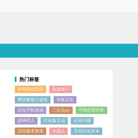
热门标签
休闲模拟经营
热血格斗
自行决定，独特的拆弹体验将带来紧张刺激的时刻，每一次决策都关乎生
奥特曼格斗进化
冷狐汉化
汉化手机游戏
二次元act
可莉的恶作剧
原神同人
汉化版互动
记录日期
汉化版本游戏
火柴人
互动汉化安卓