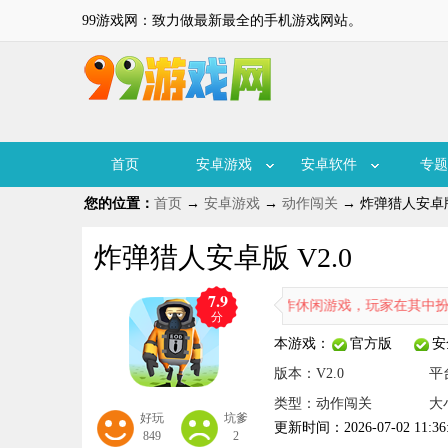
99游戏网：致力做最新最全的手机游戏网站。
首页
安卓游戏
安卓软件
专题
您的位置：
首页
→
安卓游戏
→
动作闯关
→ 炸弹猎人安卓版 
炸弹猎人安卓版 V2.0
7.9
《炸弹猎人》是一款动作休闲游戏，玩家在其中扮演拆弹专家，
分
本游戏：
官方版
安
版本：V2.0
平
类型：动作闯关
大
好玩
坑爹
更新时间：2026-07-02 11:36
849
2