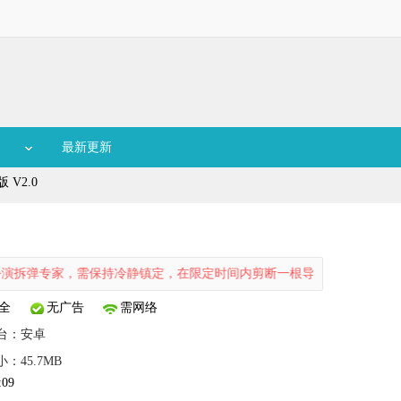
最新更新
V2.0
需保持冷静镇定，在限定时间内剪断一根导线。具体选择哪条导线由玩家
全
无广告
需网络
台：
安卓
小：45.7MB
:09