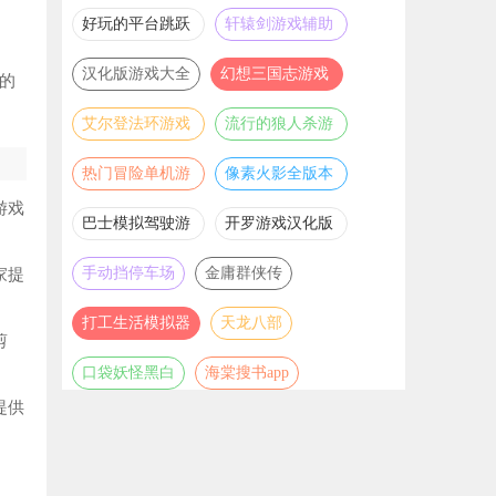
推荐
游戏大全
好玩的平台跳跃
轩辕剑游戏辅助
游戏合集
合集
汉化版游戏大全
幻想三国志游戏
的
辅助合集
艾尔登法环游戏
流行的狼人杀游
辅助合集
戏合集
热门冒险单机游
像素火影全版本
戏合集
合集
游戏
巴士模拟驾驶游
开罗游戏汉化版
戏合集
大全
手动挡停车场
金庸群侠传
家提
打工生活模拟器
天龙八部
剪
口袋妖怪黑白
海棠搜书app
提供