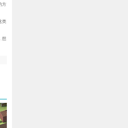
的方
这类
，想