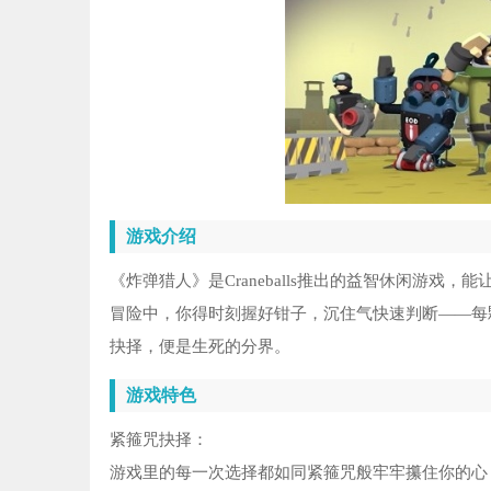
游戏介绍
《炸弹猎人》是Craneballs推出的益智休闲游
冒险中，你得时刻握好钳子，沉住气快速判断——每
抉择，便是生死的分界。
游戏特色
紧箍咒抉择：
游戏里的每一次选择都如同紧箍咒般牢牢攥住你的心