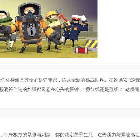
街头霸王6手机版
5
幻场
6
我的勇者uu版
7
末日勇闯魔物娘巢穴游戏
8
白毛少女大战僵尸0.79版本
9
戏，能让你化身装备齐全的拆弹专家，踏入全新的挑战世界。在这场紧张刺
奥特曼格斗进化3汉化版
10
颗滴答作响的炸弹都像悬在心头的警钟，“剪红线还是蓝线？”这瞬间
，带来极致的紧张与刺激。你的决定关乎生死，这份压力与紧迫感让