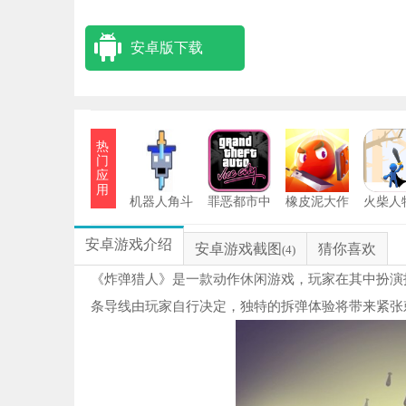
安卓版下载
热
门
应
用
机器人角斗
罪恶都市中
橡皮泥大作
火柴人
场
文版
战2026
最新
安卓游戏介绍
安卓游戏截图
猜你喜欢
(4)
《炸弹猎人》是一款动作休闲游戏，玩家在其中扮演
条导线由玩家自行决定，独特的拆弹体验将带来紧张