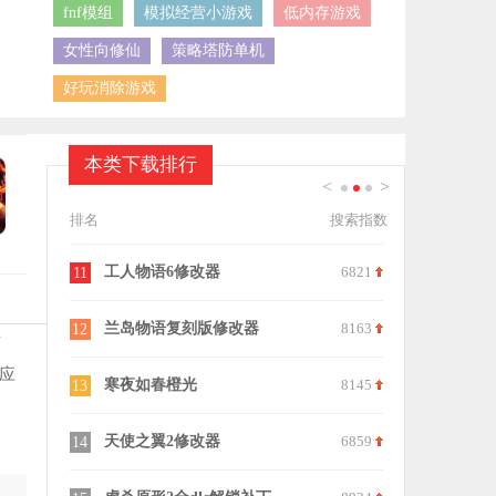
fnf模组
模拟经营小游戏
低内存游戏
女性向修仙
策略塔防单机
好玩消除游戏
本类下载排行
<
>
1
2
3
排名
搜索指数
7444
工人物语6修改器
6821
火影忍者究
11
21
7886
兰岛物语复刻版修改器
8163
西游大战僵
12
22
作
应
6502
寒夜如春橙光
8145
魔兽争霸显
13
23
8902
天使之翼2修改器
6859
宇宙壁纸手
14
24