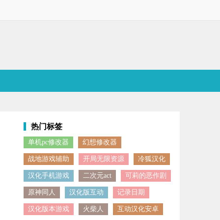
热门标签
单机pc修改器
幻想修改器
挥不同的作用，玩家需要合理的利用地形和载具来击败敌人，完成占点任
战地游戏辅助
开局无限资源
冷狐汉化
汉化手机游戏
二次元act
可莉的恶作剧
原神同人
汉化版互动
记录日期
汉化版本游戏
火柴人
互动汉化安卓