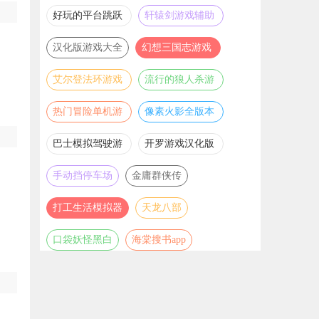
推荐
游戏大全
好玩的平台跳跃
轩辕剑游戏辅助
游戏合集
合集
汉化版游戏大全
幻想三国志游戏
辅助合集
艾尔登法环游戏
流行的狼人杀游
辅助合集
戏合集
热门冒险单机游
像素火影全版本
戏合集
合集
巴士模拟驾驶游
开罗游戏汉化版
戏合集
大全
手动挡停车场
金庸群侠传
打工生活模拟器
天龙八部
口袋妖怪黑白
海棠搜书app