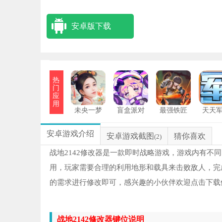
安卓版下载
热
门
应
用
未央一梦
盲盒派对
最强铁匠
天天
安卓游戏介绍
安卓游戏截图
猜你喜欢
(2)
战地2142修改器是一款即时战略游戏，游戏内有不
用，玩家需要合理的利用地形和载具来击败敌人，完
的需求进行修改即可，感兴趣的小伙伴欢迎点击下载
战地2142修改器键位说明