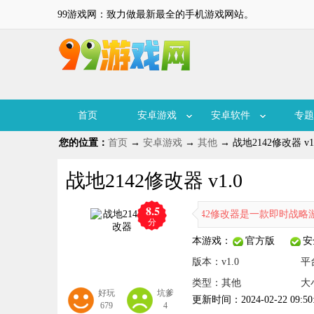
99游戏网：致力做最新最全的手机游戏网站。
首页
安卓游戏
安卓软件
专题
您的位置：
首页
→
安卓游戏
→
其他
→ 战地2142修改器 v1
战地2142修改器 v1.0
8.5
战地2142修改器是一款即时战略游
分
本游戏：
官方版
安
版本：v1.0
平
类型：其他
大
好玩
坑爹
更新时间：2024-02-22 09:50
679
4