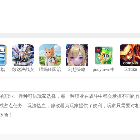
Kritika
军旗
敢达决战安
喵呜庄园治
幻想策略
ponytown中
卓版
愈小院
文版
NBA2K24修改器风灵月影
1
侠盗猎车手罪恶都市重制版修改器
2
同的职业、兵种可供玩家选择，每一种职业在战斗中都会发挥不同的
成占点任务，玩法热血，修改器为玩家提供了便利，玩家只需要对相
圣安地列斯热咖啡补丁
3
体验！
233乐园旧版
4