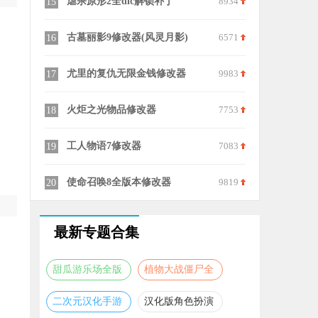
8644
虐杀原形2全dlc解锁补丁
8934
月圆之夜十
15
25
8930
古墓丽影9修改器(风灵月影)
6571
笔芯陪练陪
16
26
6391
尤里的复仇无限金钱修改器
9983
233乐园新
17
27
7201
火炬之光物品修改器
7753
MyMelod
18
28
9825
工人物语7修改器
7083
poki小游
19
29
6291
使命召唤8全版本修改器
9819
呱呱奇遇
20
30
最新专题合集
甜瓜游乐场全版
植物大战僵尸全
本合集
版本合集
二次元汉化手游
汉化版角色扮演