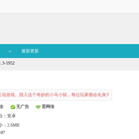
最新更新
3-1952
游戏。踏入这个奇妙的小马小镇，每位玩家都会化身为一只萌趣的小马，你能
全
无广告
需网络
台：
安卓
小：2.6MB
:07