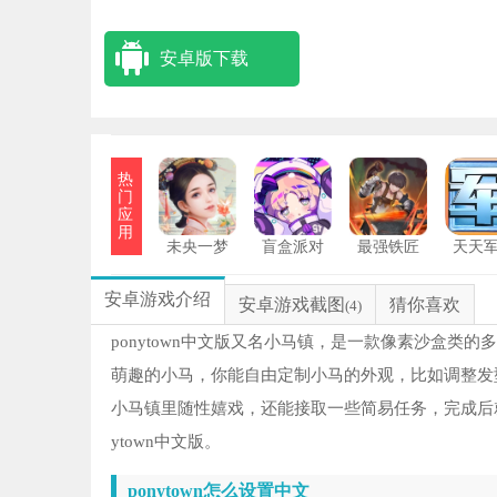
安卓版下载
热
门
应
用
未央一梦
盲盒派对
最强铁匠
天天
安卓游戏介绍
安卓游戏截图
猜你喜欢
(4)
ponytown中文版又名小马镇，是一款像素沙盒
萌趣的小马，你能自由定制小马的外观，比如调整发
小马镇里随性嬉戏，还能接取一些简易任务，完成后
ytown中文版。
ponytown怎么设置中文