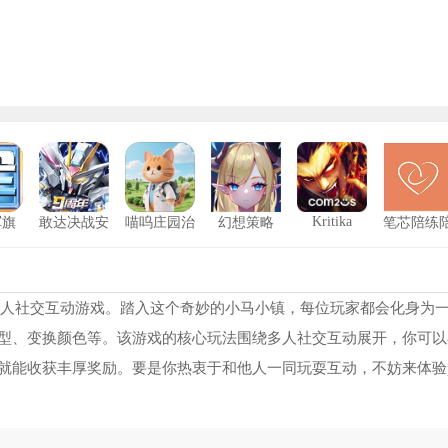
Kritika
军旗
敢达决战安
喵呜庄园治
幻想策略
笔芯陪练
卓版
愈小院
玩
NBA2K24修改器风灵月影
1
侠盗猎车手罪恶都市重制版修改器
2
类的多人社交互动游戏。踏入这个奇妙的小马小镇，每位玩家都会化身为
型、变换颜色等。该游戏的核心玩法围绕多人社交互动展开，你可以
圣安地列斯热咖啡补丁
3
就能收获丰厚奖励。要是你热衷于和他人一同玩耍互动，不妨来体验p
233乐园旧版
4