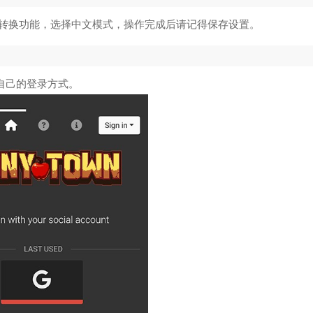
寻道大千辅助修改器
5
转换功能，选择中文模式，操作完成后请记得保存设置。
尤里的复仇修改器
6
暗黑2重制版大箱子补丁
7
择自己的登录方式。
夺宝奇兵古老之圈修改器
8
西游释厄传2修改器
9
虐杀原形修改器风灵月影
10