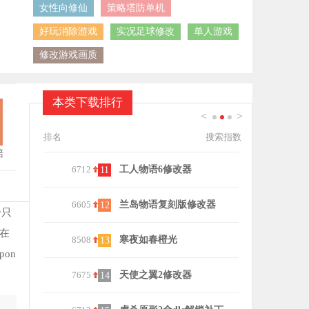
女性向修仙
策略塔防单机
好玩消除游戏
实况足球修改
单人游戏
修改游戏画质
本类下载排行
<
>
1
2
3
排名
搜索指数
陪
6712
工人物语6修改器
8624
火影忍者究
11
21
6605
兰岛物语复刻版修改器
6640
西游大战僵
12
22
一只
在
8508
寒夜如春橙光
6063
魔兽争霸显
13
23
on
7675
天使之翼2修改器
7049
宇宙壁纸手
14
24