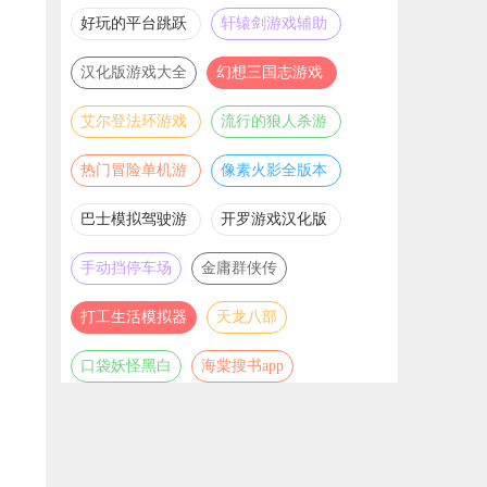
推荐
游戏大全
好玩的平台跳跃
轩辕剑游戏辅助
游戏合集
合集
汉化版游戏大全
幻想三国志游戏
辅助合集
艾尔登法环游戏
流行的狼人杀游
辅助合集
戏合集
热门冒险单机游
像素火影全版本
戏合集
合集
巴士模拟驾驶游
开罗游戏汉化版
戏合集
大全
手动挡停车场
金庸群侠传
打工生活模拟器
天龙八部
口袋妖怪黑白
海棠搜书app