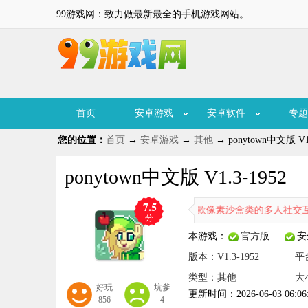
99游戏网：致力做最新最全的手机游戏网站。
首页
安卓游戏
安卓软件
专题
您的位置：
首页
→
安卓游戏
→
其他
→ ponytown中文版 V1.
ponytown中文版 V1.3-1952
7.5
ponytown中文版又名小马镇，是一款像素沙盒类的多人社交互动
分
本游戏：
官方版
安
版本：V1.3-1952
平
类型：其他
大
好玩
坑爹
更新时间：2026-06-03 06:06
856
4