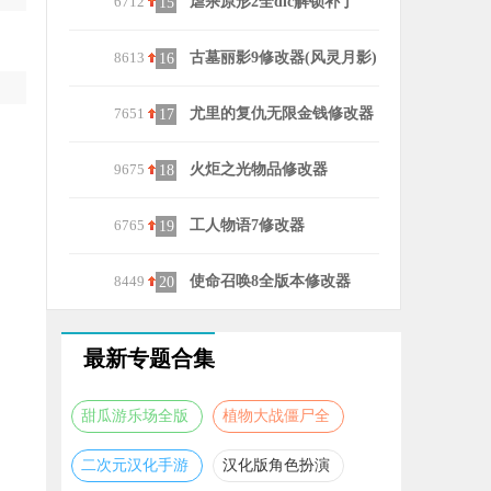
6712
虐杀原形2全dlc解锁补丁
8071
月圆之夜十
15
25
8613
古墓丽影9修改器(风灵月影)
8943
笔芯陪练陪
16
26
7651
尤里的复仇无限金钱修改器
8178
233乐园新
17
27
9675
火炬之光物品修改器
6755
MyMelod
18
28
6765
工人物语7修改器
9203
呱呱奇遇
19
29
8449
使命召唤8全版本修改器
8071
poki小游
20
30
最新专题合集
甜瓜游乐场全版
植物大战僵尸全
本合集
版本合集
二次元汉化手游
汉化版角色扮演