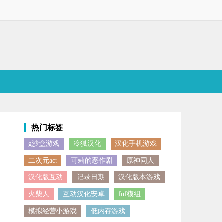
热门标签
g沙盒游戏
冷狐汉化
汉化手机游戏
自由定制小马的外观，比如调整发型、变换颜色等。该游戏的核心玩法围绕
二次元act
可莉的恶作剧
原神同人
汉化版互动
记录日期
汉化版本游戏
火柴人
互动汉化安卓
fnf模组
模拟经营小游戏
低内存游戏