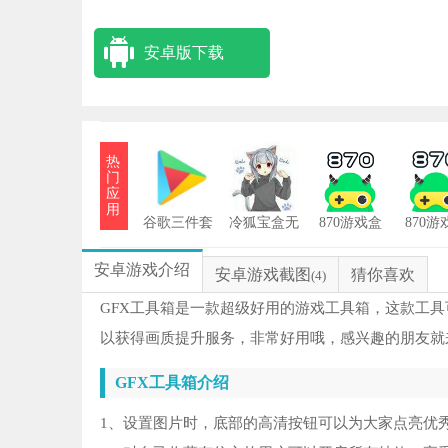
安卓版下载
热
门
应
用
谷歌三件套
冷狐宝盒无
870游戏盒
870游
限积分版
子最新版
子
虫
1
安卓游戏介绍
安卓游戏截图
猜你喜欢
(4)
曹
2
GFX工具箱是一款超级好用的游戏工具箱，这款工
以获得画质提升服务，非常好用哦，感兴趣的朋友就
亦
3
GFX工具箱介绍
St
4
1、设置图片时，底部的高清按钮可以为大家点亮优