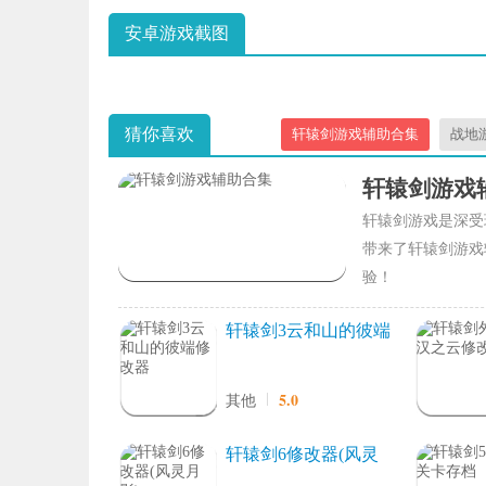
安卓游戏截图
猜你喜欢
轩辕剑游戏辅助合集
战地
轩辕剑游戏
轩辕剑游戏是深受
带来了轩辕剑游戏
验！
轩辕剑3云和山的彼端
修改器
5.0
其他
轩辕剑6修改器(风灵
月影)