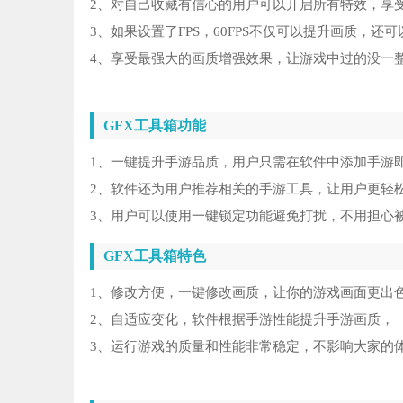
鬼
5
2、对自己收藏有信心的用户可以开启所有特效，享
3、如果设置了FPS，60FPS不仅可以提升画质，还
43
6
4、享受最强大的画质增强效果，让游戏中过的没一
inf
7
GFX工具箱功能
锐
8
1、一键提升手游品质，用户只需在软件中添加手游
网易
9
2、软件还为用户推荐相关的手游工具，让用户更轻
3、用户可以使用一键锁定功能避免打扰，不用担心
键
10
GFX工具箱特色
1、修改方便，一键修改画质，让你的游戏画面更出
2、自适应变化，软件根据手游性能提升手游画质，
3、运行游戏的质量和性能非常稳定，不影响大家的