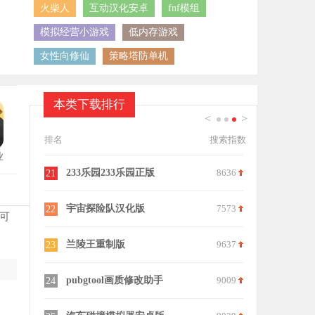
火柴人
互动汉化安卓
fnf模组
模拟经营小游戏
低内存游戏
女性向修仙
策略塔防单机
本类下载排行
<
>
1
2
3
排名
搜索指数
业
6717
233乐园233乐园正版
8636
21
7185
宇宙探险队汉化版
7573
22
可
6360
兰陵王重制版
9637
23
7861
pubgtool画质修改助手
9009
24