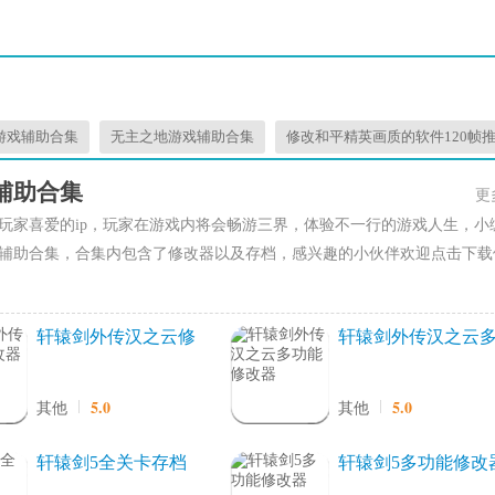
游戏辅助合集
无主之地游戏辅助合集
修改和平精英画质的软件120帧
辅助合集
更
玩家喜爱的ip，玩家在游戏内将会畅游三界，体验不一行的游戏人生，小
辅助合集，合集内包含了修改器以及存档，感兴趣的小伙伴欢迎点击下载
轩辕剑外传汉之云修
轩辕剑外传汉之云
改器
功能修改器
5.0
5.0
其他
其他
轩辕剑5全关卡存档
轩辕剑5多功能修改