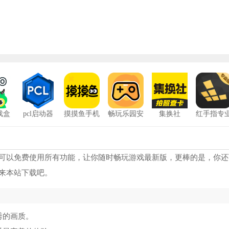
戏盒
pcl启动器
摸摸鱼手机
畅玩乐园安
集换社
红手指专
汉化版
版
卓版
版
虫助手
9718
yzl工具箱pubg正版
11
操传mod万能修改器
6363
植物大战僵尸汉化补丁
12
具可以免费使用所有功能，让你随时畅玩游戏最新版，更棒的是，你还
来本站下载吧。
玩游戏安卓版
9409
宝可梦塞尔达联机版
13
eam游戏助手
8750
喜乐潮盒
14
秀的画质。