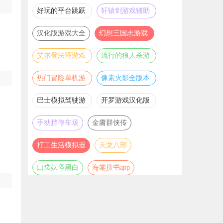
推荐
游戏大全
好玩的平台跳跃
轩辕剑游戏辅助
游戏合集
合集
汉化版游戏大全
幻想三国志游戏
辅助合集
艾尔登法环游戏
流行的狼人杀游
辅助合集
戏合集
热门冒险单机游
像素火影全版本
戏合集
合集
巴士模拟驾驶游
开罗游戏汉化版
戏合集
大全
手动挡停车场
金庸群侠传
打工生活模拟器
天龙八部
口袋妖怪黑白
海棠搜书app