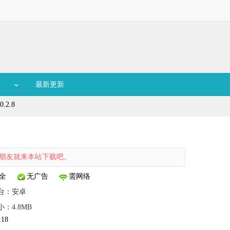
最新更新
.2.8
就来本站下载吧。
全
无广告
需网络
台：
安卓
小：4.8MB
:18