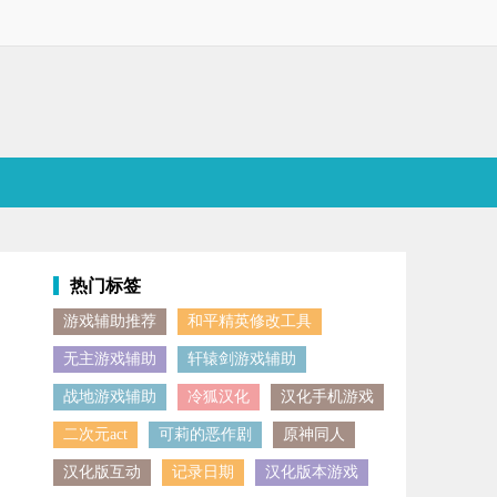
热门标签
游戏辅助推荐
和平精英修改工具
无主游戏辅助
轩辕剑游戏辅助
战地游戏辅助
冷狐汉化
汉化手机游戏
二次元act
可莉的恶作剧
原神同人
汉化版互动
记录日期
汉化版本游戏