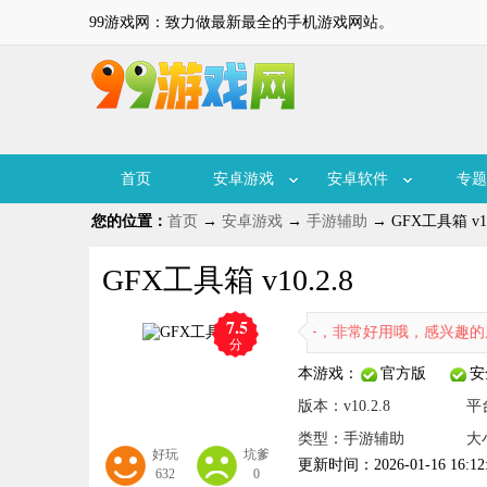
99游戏网：致力做最新最全的手机游戏网站。
首页
安卓游戏
安卓软件
专题
您的位置：
首页
→
安卓游戏
→
手游辅助
→ GFX工具箱 v10
GFX工具箱 v10.2.8
7.5
版，更棒的是，你还可以获得画质提升服务，非常好用哦，感兴趣的朋友
分
本游戏：
官方版
安
版本：v10.2.8
平
类型：手游辅助
大
好玩
坑爹
更新时间：2026-01-16 16:12
632
0