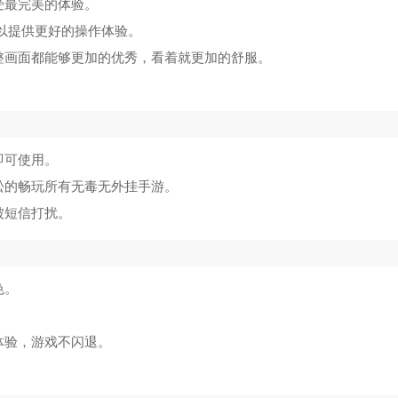
头直装科技
6502
游咔正版
15
受最完美的体验。
可以提供更好的操作体验。
99游戏大全免费版
9531
闪玩游戏盒2025正版
16
整画面都能够更加的优秀，看着就更加的舒服。
initeflight飞行模拟器pro
9545
yoyo画质助手最新版
17
捷星耀
9542
疯狂赛车达人
18
即可使用。
云游戏2025最新版
9863
恰是少年时橙光完结版
19
松的畅玩所有无毒无外挂手游。
被短信打扰。
映射器(花墨染汉化)
6254
喷气式战斗机汉化版
20
色。
体验，游戏不闪退。