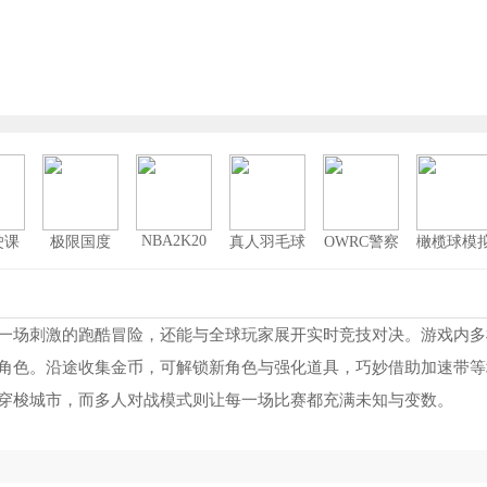
NBA2K20
驶课
极限国度
真人羽毛球
OWRC警察
橄榄球模
版
3d手机版
追逐模拟器
战
nba2k23中文版
1
最新版
巅峰极速
2
一场刺激的跑酷冒险，还能与全球玩家展开实时竞技对决。游戏内多
角色。沿途收集金币，可解锁新角色与强化道具，巧妙借助加速带等
卡车人生
3
穿梭城市，而多人对战模式则让每一场比赛都充满未知与变数。
FIFA23开卡模拟器最新版
4