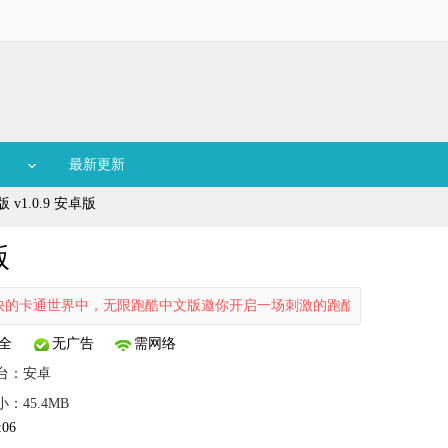
最新更新
v1.0.9 安卓版
版
通世界中，无限跑酷中文版邀你开启一场刺激的跑酷冒险，还能与全球玩
全
无广告
需网络
台：
安卓
小：45.4MB
:06