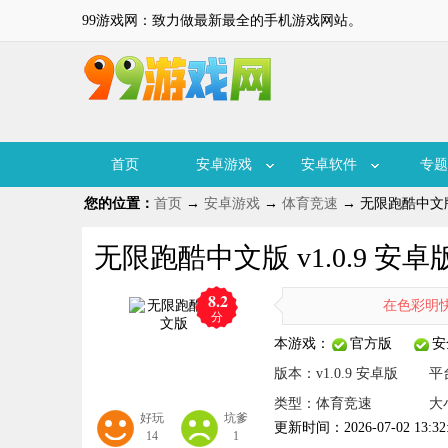
99游戏网：致力做最新最全的手机游戏网站。
首页
安卓游戏
安卓软件
专题
您的位置：
首页
→
安卓游戏
→
体育竞速
→ 无限跑酷中文版 
无限跑酷中文版 v1.0.9 安卓
8.2
在色彩明快的卡
分
本游戏：
官方版
安
版本：v1.0.9 安卓版
平
类型：体育竞速
大
好玩
坑爹
更新时间：2026-07-02 13:32
14
1