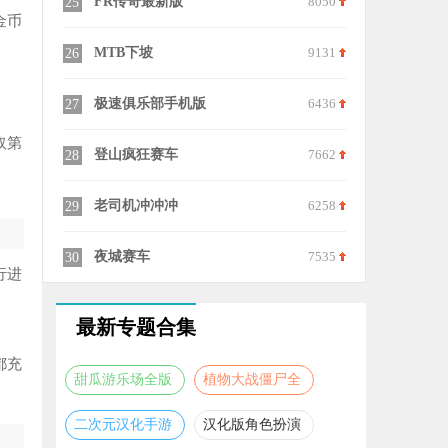
9596
交通赛车
7004
FR传奇最新
15
25
金币
7519
极限摩托狂飙2游戏
7321
MTB下坡
16
26
8687
托法斯赛车汉化版
7496
极速俱乐部手
17
27
取第
6028
热血赛车手比赛安卓手机版
9091
登山疯狂赛车
18
28
8406
像素赛车手中文版
8304
老司机冲冲冲
19
29
6282
像素世界杯
6059
夜城赛车
20
30
行进
最新专题合集
都充
甜瓜游乐场全版
植物大战僵尸全
本合集
版本合集
二次元汉化手游
汉化版角色扮演