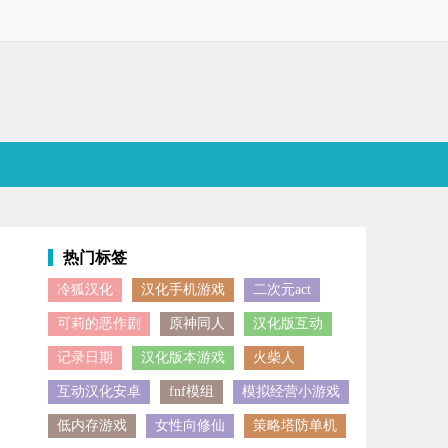
热门标签
冷狐汉化
汉化手机游戏
二次元act
家展开实时竞技对决。游戏内多样角色各有独特技能，只需简单滑动操作
可莉的恶作剧
原神同人
汉化版互动
记录日期
汉化版本游戏
火柴人
互动汉化安卓
fnf模组
模拟经营小游戏
低内存游戏
女性向修仙
策略塔防单机