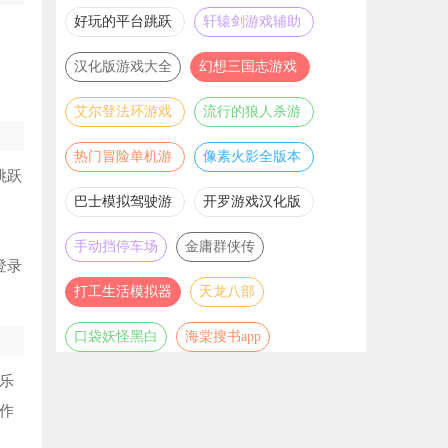
推荐
游戏大全
好玩的平台跳跃
轩辕剑游戏辅助
游戏合集
合集
。
汉化版游戏大全
幻想三国志游戏
辅助合集
艾尔登法环游戏
流行的狼人杀游
辅助合集
戏合集
热门冒险单机游
像素火影全版本
跳跃
戏合集
合集
巴士模拟驾驶游
开罗游戏汉化版
戏合集
大全
手动挡停车场
金庸群侠传
登录
打工生活模拟器
天龙八部
口袋妖怪黑白
海棠搜书app
乐
作