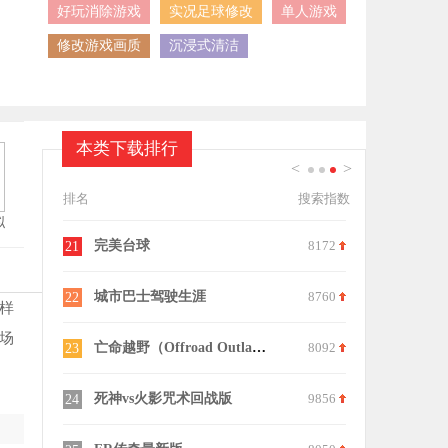
好玩消除游戏
实况足球修改
单人游戏
修改游戏画质
沉浸式清洁
本类下载排行
<
>
1
2
3
排名
搜索指数
拟
6968
足球英雄中文版
7686
完美台球
11
21
6912
自由赛车游戏
6505
城市巴士驾驶
12
22
样
场
7124
神力超跑3最新版
9114
13
23
7418
偏离角漂移
6257
死神vs火影
14
24