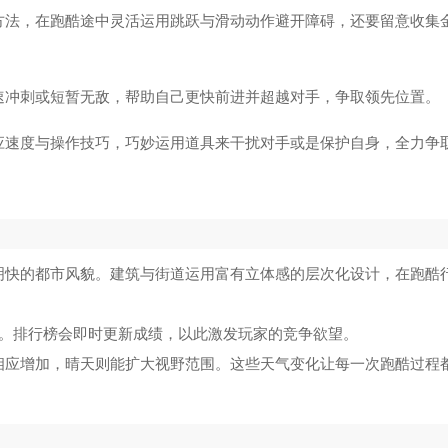
jockstudio汉化版
5
方法，在跑酷途中灵活运用跳跃与滑动动作避开障碍，还要留意收集
真实驾驶模拟器汉化版
6
速冲刺或短暂无敌，帮助自己更快前进并超越对手，争取领先位置。
律动轨迹
7
应速度与操作技巧，巧妙运用道具来干扰对手或是保护自身，全力争
极品飞车：集结国际服
8
车神老司机
9
激情与速度
10
明快的都市风貌。建筑与街道运用富有立体感的层次化设计，在跑酷
技。排行榜会即时更新成绩，以此激发玩家的竞争欲望。
相应增加，晴天则能扩大视野范围。这些天气变化让每一次跑酷过程