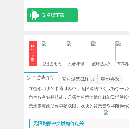
安卓版下载
热
门
应
用
摧毁德比大
忍者棒球
点球达人2
3D驾
作战
安卓游戏介绍
安卓游戏截图
猜你喜欢
(3)
在色彩明快的卡通世界中，无限跑酷中文版邀你开启
角色各有独特技能，只需简单滑动操作就能灵活掌控
景元素更能助你突破极限。欢快的背景音乐将陪伴你
无限跑酷中文版如何过关