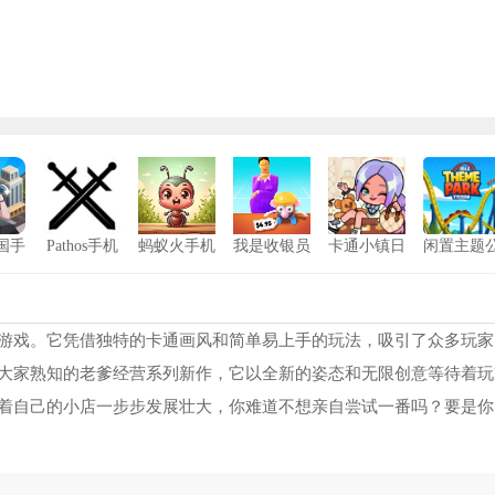
国手
Pathos手机
蚂蚁火手机
我是收银员
卡通小镇日
闲置主题
版
版
版
中文版
记游戏
园大亨
星露谷物语古风美化版
1
打工生活模拟器开局600亿免广告版
2
游戏。它凭借独特的卡通画风和简单易上手的玩法，吸引了众多玩家
大家熟知的老爹经营系列新作，它以全新的姿态和无限创意等待着玩
生存战争野人岛联机版
3
着自己的小店一步步发展壮大，你难道不想亲自尝试一番吗？要是你
植物大战僵尸指导版2.0
4