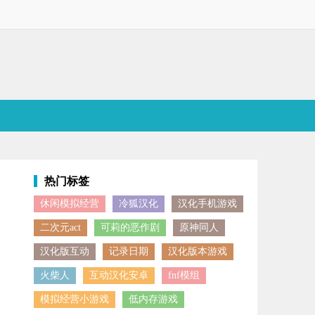
热门标签
休闲模拟经营
冷狐汉化
汉化手机游戏
一个弥漫着甜蜜气息的烘焙天地。作为大家熟知的老爹经营系列新作，它
二次元act
可莉的恶作剧
原神同人
汉化版互动
记录日期
汉化版本游戏
火柴人
互动汉化安卓
fnf模组
模拟经营小游戏
低内存游戏