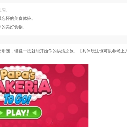
宇宙模拟器2汉化版
5
利润。
王蓝莓的小卖部正版
6
以忘怀的美食体验。
中的美好食物。
叫我大掌柜知己版
7
樱花校园模拟器最新版
8
录步骤，轻轻一按就能开始你的烘焙之旅。【具体玩法也可以参考上
糖果庄园家居设计
9
别惹农夫大招版
10