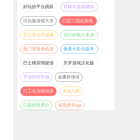
推荐
游戏大全
好玩的平台跳跃
轩辕剑游戏辅助
游戏合集
合集
汉化版游戏大全
幻想三国志游戏
辅助合集
艾尔登法环游戏
流行的狼人杀游
辅助合集
戏合集
热门冒险单机游
像素火影全版本
戏合集
合集
巴士模拟驾驶游
开罗游戏汉化版
戏合集
大全
手动挡停车场
金庸群侠传
打工生活模拟器
天龙八部
口袋妖怪黑白
海棠搜书app