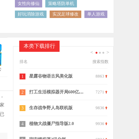
女性向修仙
策略塔防单机
好玩消除游戏
实况足球修改
单人游戏
本类下载排行
<
>
1
2
3
排名
搜索指数
公
8863
道馆训练家
6523
房产达人手
11
21
7271
飞机大厨正版
6092
全民养鸡大
12
22
，
家
9836
酒店大师
7630
生存列车
13
23
已
9936
老爹烘焙店
8832
小小医生模
14
24