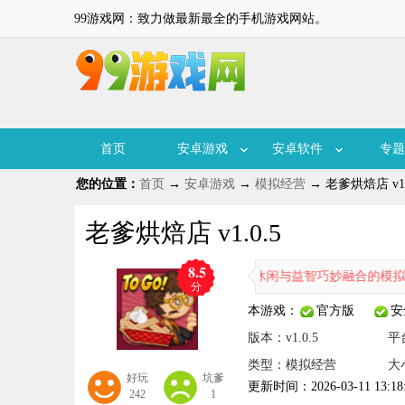
99游戏网：致力做最新最全的手机游戏网站。
首页
安卓游戏
安卓软件
专题
您的位置：
首页
→
安卓游戏
→
模拟经营
→ 老爹烘焙店 v1.
老爹烘焙店 v1.0.5
8.5
老爹烘焙店是一款将休闲与益智巧妙融合的模拟经营游戏。它凭
分
本游戏：
官方版
安
版本：v1.0.5
平
类型：模拟经营
大
好玩
坑爹
更新时间：2026-03-11 13:18
242
1