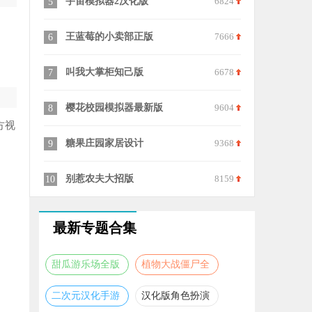
6824
美食加工坊
8498
珍珠海大冒
15
25
7666
开罗拉面店全国篇debug版
6013
深宫曲易次
16
26
6678
咸鱼之王国际服
7126
枪店模拟器
17
27
9604
老爹的塔可店中文版
7160
我的外卖店
18
28
方视
9368
奇门
8132
文明播种者
19
29
8159
开罗探险异星飞行队中文版
7289
席德梅尔的
20
30
最新专题合集
甜瓜游乐场全版
植物大战僵尸全
本合集
版本合集
二次元汉化手游
汉化版角色扮演