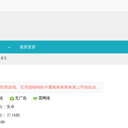
最新更新
0.5
借独特的卡通画风和简单易上手的玩法，吸引了众多玩家，引领大家踏入
全
无广告
需网络
台：
安卓
小：37.1MB
:09