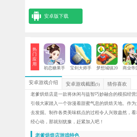
安卓版下载
热
门
应
用
初恋糖果手
宝剑大师手
梦想城镇20
商业帝
机版
机版
26最新版
机
安卓游戏介绍
安卓游戏截图
猜你喜欢
(5)
老爹烘焙店是一款将休闲与益智巧妙融合的模拟经营
引领大家踏入一个弥漫着甜蜜气息的烘焙天地。作为
去发掘。制作各类美味糕点的过程令人兴致盎然，看
经心动，那就别犹豫，赶紧加入吧！
老爹烘焙店游戏特色