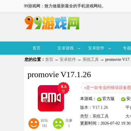
99游戏网：致力做最新最全的手机游戏网站。
首页
安卓游戏
安卓软件
专题
您的位置：
首页
→
安卓软件
→
系统工具
→ promovie V17.
promovie V17.1.26
8.6
Promovie是一款专业的移动设备图片编
分
本游戏：
官方版
安
版本：V17.1.26
平
类型：系统工具
大
好玩
坑爹
更新时间：2026-07-02 19:30
182
1