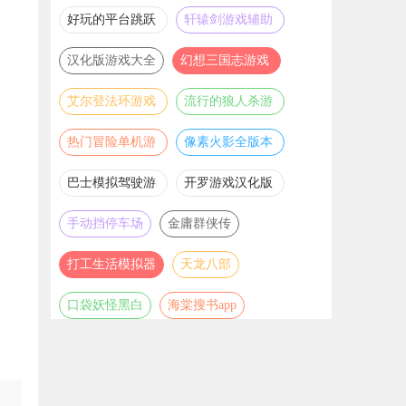
推荐
游戏大全
好玩的平台跳跃
轩辕剑游戏辅助
游戏合集
合集
汉化版游戏大全
幻想三国志游戏
辅助合集
艾尔登法环游戏
流行的狼人杀游
辅助合集
戏合集
热门冒险单机游
像素火影全版本
戏合集
合集
巴士模拟驾驶游
开罗游戏汉化版
戏合集
大全
手动挡停车场
金庸群侠传
打工生活模拟器
天龙八部
口袋妖怪黑白
海棠搜书app