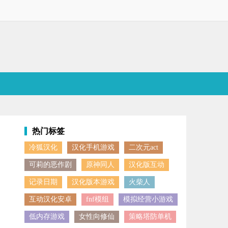
热门标签
冷狐汉化
汉化手机游戏
二次元act
自由调整拍摄参数及风格转换，能帮助用户精准把握拍摄角度，充分发挥设
可莉的恶作剧
原神同人
汉化版互动
记录日期
汉化版本游戏
火柴人
互动汉化安卓
fnf模组
模拟经营小游戏
低内存游戏
女性向修仙
策略塔防单机