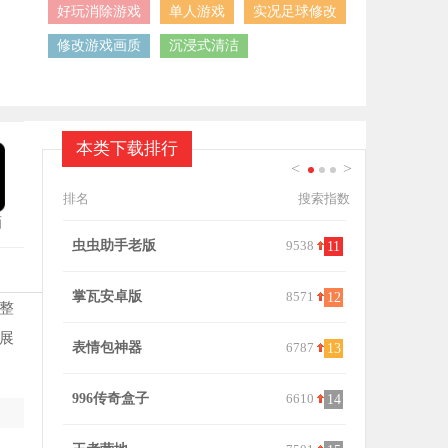
好玩消除游戏
单人游戏
实况足球修改
修改游戏画质
沉浸式清洁
本类下载排行
<
>
1
2
3
排名
搜索指数
画
0
虫虫助手老版
9538
Shizuku
1
11
掌瓦安卓版
8571
我知你心手
2
12
调整
展
表情包神器
6787
qq同步助
3
13
996传奇盒子
6610
搜狗录音助
4
14