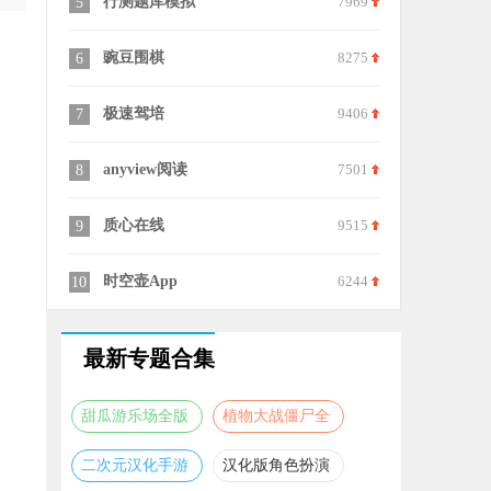
行测题库模拟
7969
叫叫绘本
5
15
豌豆围棋
8275
每日听读
6
16
极速驾培
9406
公考雷达
7
17
anyview阅读
7501
速记词场
8
18
质心在线
9515
教育学考研
9
19
时空壶App
6244
家校通
10
20
最新专题合集
甜瓜游乐场全版
植物大战僵尸全
本合集
版本合集
二次元汉化手游
汉化版角色扮演