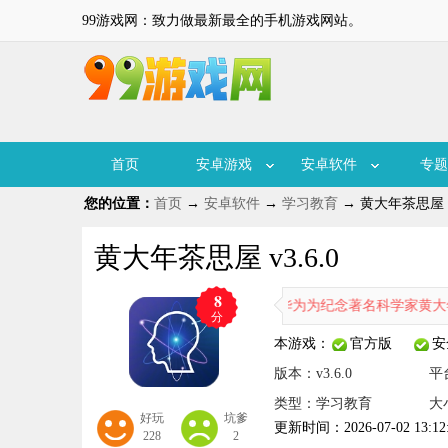
99游戏网：致力做最新最全的手机游戏网站。
首页
安卓游戏
安卓软件
专题
您的位置：
首页
→
安卓软件
→
学习教育
→ 黄大年茶思屋 v3
黄大年茶思屋 v3.6.0
8
黄大年茶思屋是华为为纪念著名科学家黄大年而打造的
分
本游戏：
官方版
安
版本：v3.6.0
平
类型：学习教育
大
好玩
坑爹
更新时间：2026-07-02 13:12
228
2