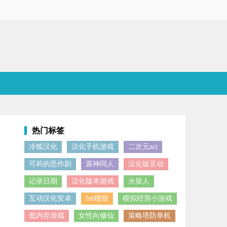
热门标签
冷狐汉化
汉化手机游戏
二次元act
学技术交流场所。在这里，用户既能获取丰富的学术资料进行学习，也能
可莉的恶作剧
原神同人
汉化版互动
记录日期
汉化版本游戏
火柴人
互动汉化安卓
fnf模组
模拟经营小游戏
低内存游戏
女性向修仙
策略塔防单机