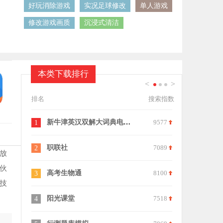
好玩消除游戏
实况足球修改
单人游戏
修改游戏画质
沉浸式清洁
本类下载排行
<
>
1
2
3
排名
搜索指数
新牛津英汉双解大词典电子版
9577
蝶变志愿a
1
11
职联社
7089
超星学习通
2
12
放
伙
高考生物通
8100
羊驼爱唱歌
3
13
技
阳光课堂
7518
JOJO乐园
4
14