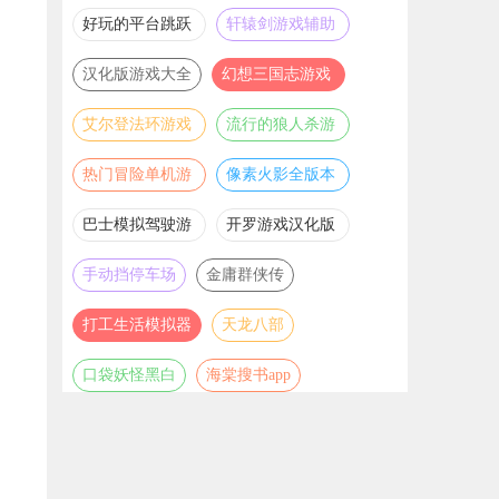
推荐
游戏大全
好玩的平台跳跃
轩辕剑游戏辅助
游戏合集
合集
汉化版游戏大全
幻想三国志游戏
辅助合集
艾尔登法环游戏
流行的狼人杀游
辅助合集
戏合集
热门冒险单机游
像素火影全版本
戏合集
合集
巴士模拟驾驶游
开罗游戏汉化版
戏合集
大全
手动挡停车场
金庸群侠传
打工生活模拟器
天龙八部
口袋妖怪黑白
海棠搜书app