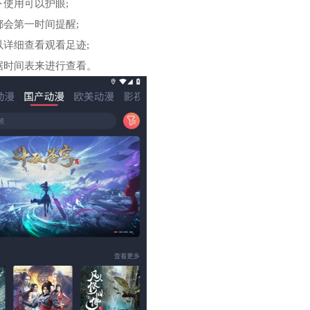
录屏大师安卓版
5
使用可以护眼;
会第一时间提醒;
主题壁纸大全
6
详细查看观看足迹;
据时间表来进行查看。
iOS16启动器中文版
7
wallhaven手机版
8
奇趣壁纸
9
图片爬虫
10