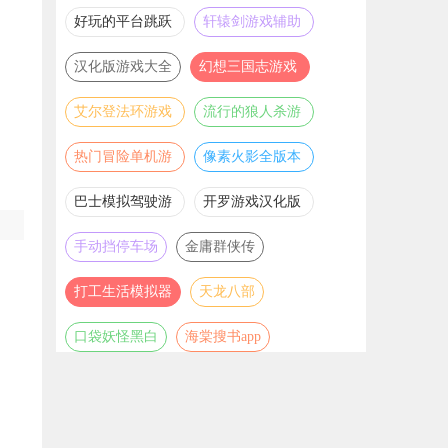
推荐
游戏大全
好玩的平台跳跃
轩辕剑游戏辅助
游戏合集
合集
汉化版游戏大全
幻想三国志游戏
辅助合集
艾尔登法环游戏
流行的狼人杀游
辅助合集
戏合集
热门冒险单机游
像素火影全版本
戏合集
合集
巴士模拟驾驶游
开罗游戏汉化版
戏合集
大全
手动挡停车场
金庸群侠传
打工生活模拟器
天龙八部
口袋妖怪黑白
海棠搜书app