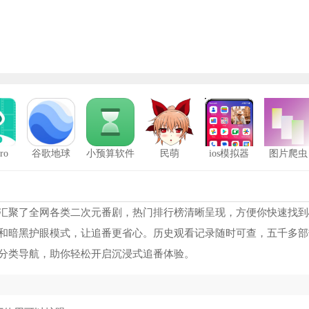
ro
谷歌地球
小预算软件
民萌
ios模拟器
图片爬虫
醒图
1
美图秀秀
2
，这里汇聚了全网各类二次元番剧，热门排行榜清晰呈现，方便你快速找
和暗黑护眼模式，让追番更省心。历史观看记录随时可查，五千多部
X-Status安卓
3
分类导航，助你轻松开启沉浸式追番体验。
藏宝阁
4