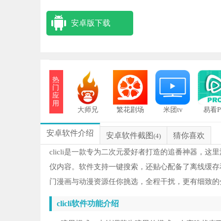
安卓版下载
热
门
应
用
大师兄
繁花剧场
米团tv
易看P
安卓软件介绍
安卓软件截图
猜你喜欢
(4)
clicli是一款专为二次元爱好者打造的追番神器
仪内容。软件支持一键搜索，还贴心配备了离线缓存
门漫画与动漫资源任你挑选，全程干扰，更有细致的
clicli软件功能介绍