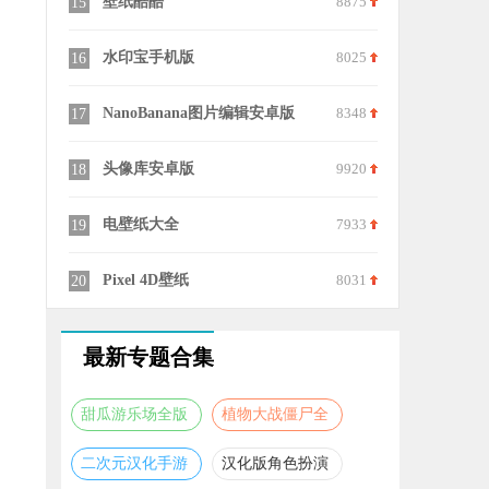
7585
壁纸酷酷
8875
凡尘主题库 A
15
25
8413
水印宝手机版
8025
我的华为最
16
26
9128
NanoBanana图片编辑安卓版
8348
易创相机
17
27
8438
头像库安卓版
9920
哇叽壁纸
18
28
6560
电壁纸大全
7933
我的桌面iSc
19
29
9031
Pixel 4D壁纸
8031
喵街
20
30
最新专题合集
甜瓜游乐场全版
植物大战僵尸全
本合集
版本合集
二次元汉化手游
汉化版角色扮演