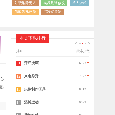
好玩消除游戏
实况足球修改
单人游戏
修改游戏画质
沉浸式清洁
本类下载排行
<
>
1
2
3
排名
搜索指数
9579
汗汗漫画
6573
95分
11
21
8200
来电秀秀
7972
多多灵动组
12
22
到心
热
7733
头像制作工具
8712
装扮次元
13
23
9242
滔搏运动
9699
米果相片大
14
24