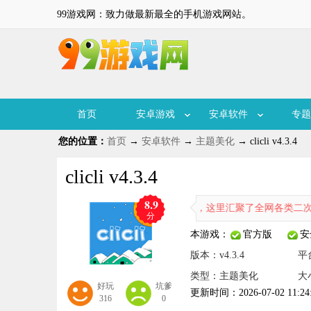
99游戏网：致力做最新最全的手机游戏网站。
首页
安卓游戏
安卓软件
专题
您的位置：
首页
→
安卓软件
→
主题美化
→ clicli v4.3.4
clicli v4.3.4
8.9
i是一款专为二次元爱好者打造的追番神器，这里汇聚了全网各类二次元番
分
本游戏：
官方版
安
版本：v4.3.4
平
类型：主题美化
大
好玩
坑爹
更新时间：2026-07-02 11:24
316
0