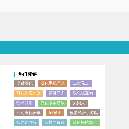
热门标签
冷狐汉化
汉化手机游戏
二次元act
还贴心配备了离线缓存和暗黑护眼模式，让追番更省心。历史观看记录随
可莉的恶作剧
原神同人
汉化版互动
记录日期
汉化版本游戏
火柴人
互动汉化安卓
fnf模组
模拟经营小游戏
低内存游戏
女性向修仙
策略塔防单机