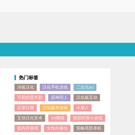
热门标签
冷狐汉化
汉化手机游戏
二次元act
软件不仅支持用户发挥创意，助力短剧创作，还方便用户筛选短剧，想看
可莉的恶作剧
原神同人
汉化版互动
记录日期
汉化版本游戏
火柴人
互动汉化安卓
fnf模组
模拟经营小游戏
低内存游戏
女性向修仙
策略塔防单机