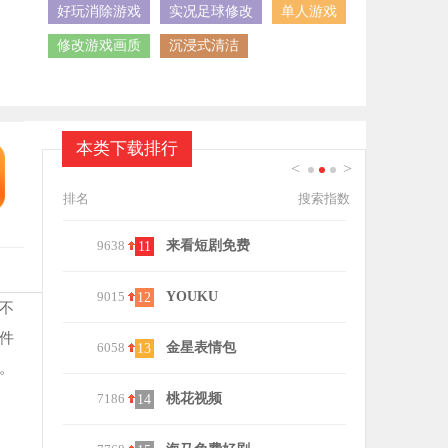
好玩消除游戏
实况足球修改
单人游戏
修改游戏画质
沉浸式清洁
本类下载排行
<
>
1
2
3
排名
搜索指数
9638
来看短剧免费
8700
dj音乐盒
11
21
9015
YOUKU
9119
星辰视频去
12
22
不
件
6058
金星表情包
9673
迷妹动漫去
13
23
。
7186
桃花视频
9187
回森app官
14
24