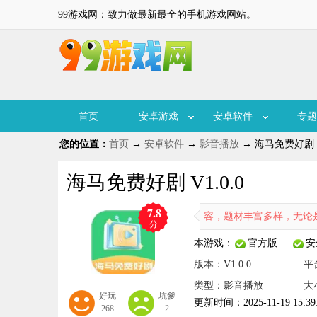
99游戏网：致力做最新最全的手机游戏网站。
首页
安卓游戏
安卓软件
专题
您的位置：
首页
→
安卓软件
→
影音播放
→ 海马免费好剧 V1
海马免费好剧 V1.0.0
7.8
海马免费好剧软件拥有海量短剧内容，题材丰富多样，无论是现代逆
分
本游戏：
官方版
安
版本：V1.0.0
平
类型：影音播放
大
好玩
坑爹
更新时间：2025-11-19 15:39
268
2