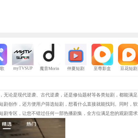
myTVSUP
K歌
魔音Morin
仲夏短剧
至尊影盒
豆花短剧
ER智能电
奇特电影网
1
视版
哇嘎
2
，无论是现代逆袭、古代逆袭，还是修仙题材等各类短剧，都能满足
短剧创作，还方便用户筛选短剧，想看什么直接就能找到。同时，软
王牌视频免费
3
短剧专区，让您不错过任何一部热播剧集，全方位满足您的观剧需求
电影天天看
4