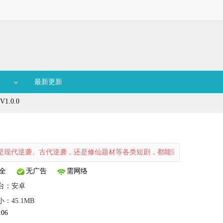
最新更新
.0.0
袭、古代逆袭，还是修仙题材等各类短剧，都能满足不同用户的喜好。该
全
无广告
需网络
台：
安卓
小：45.1MB
:06