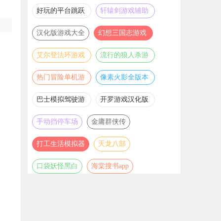
推荐
游戏大全
好玩的平台跳跃
轩辕剑游戏辅助
游戏合集
合集
汉化版游戏大全
幻想三国志游戏
辅助合集
艾尔登法环游戏
流行的狼人杀游
辅助合集
戏合集
热门冒险单机游
像素火影全版本
戏合集
合集
巴士模拟驾驶游
开罗游戏汉化版
戏合集
大全
手动挡停车场
金庸群侠传
打工生活模拟器
天龙八部
口袋妖怪黑白
海棠搜书app