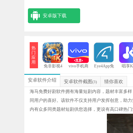
安卓版下载
热
门
应
用
免非影视4
vivo手机商
Eye4App免
唱享
K免费版
城正版
费版
安卓软件介绍
安卓软件截图
猜你喜欢
(3)
海马免费好剧软件拥有海量短剧内容，题材丰富多样
同用户的喜好。该软件不仅支持用户发挥创意，助力
内有众多同类题材短剧供您选择，更设有高口碑热门