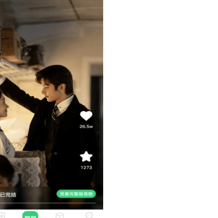
灵动相机免费版
5
音乐播放器
6
蓝狐视频
7
freeok免费追剧软件官方版
8
金枝剧场
9
醒目视频
10