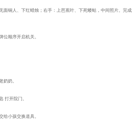
凡达世界手机版
6212
兰德里纳河的孩子黑客模组
15
无面铜人、下红蜡烛；右手：上芭蕉叶、下死蝼蛄，中间照片。完成
战你脑洞
9281
消失的妈妈
16
尽噩梦6内置菜单版
7838
宠物王国外传单机版
17
牌位顺序开启机关。
波比的游戏时间第四章手机版
8578
疯狂小镇游戏
18
右选择换装游戏安卓版
7156
无尽噩梦5怨灵咒国际服
19
亡爆发的秘密游戏
6768
班班幼儿园第9章
20
老奶奶。
匙 打开院门。
交给小孩交换道具。