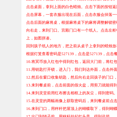
点击桌面，拿到上面的白色蜡烛。点击下面的按钮返
点击屏幕，一套衣服出现在后面，点击衣服会掉落一
点击后面的麻将桌，根据麻将桌下的麻将调整解锁密
向右走，来到门口。宫殿门口有一个纸人。点击左柜
上，如图拼凑。
回到孩子纸人的地方，把之前从桌子上拿到的蜡烛放
根据灯笼查看密码是527139，点击是527139，
10.将冥币放入红包中得到红包，返回大门前，将红
11.用钥匙打开锁，进入门，我们到达外面，点击外
12.然后在窗口收集钥匙，然后向右走回孩子的门口
13.来到餐桌前，点击前面的假火盆，用剪刀就能得
14.来到灵堂前用红布擦去相框上的灰尘，得到密码
15.在灵堂的两幅画像上获取密码后，来到餐桌前
16.来到门口，用秤杆把屋顶上的蝴蝶取下，得到蝴
17.出门到轿子前，用秤杆抬起红头盖，得到弓箭