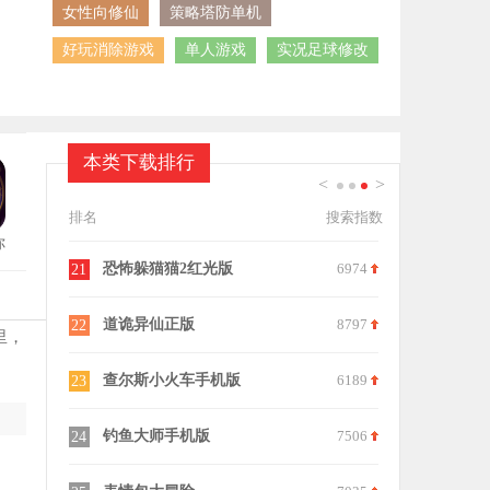
女性向修仙
策略塔防单机
好玩消除游戏
单人游戏
实况足球修改
本类下载排行
<
>
1
2
3
排名
搜索指数
你
8358
恐怖躲猫猫2红光版
6974
21
8705
道诡异仙正版
8797
22
里，
7247
查尔斯小火车手机版
6189
23
9072
钓鱼大师手机版
7506
24