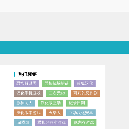
热门标签
恐怖解谜类
恐怖烧脑解谜
冷狐汉化
汉化手机游戏
二次元act
可莉的恶作剧
原神同人
汉化版互动
记录日期
汉化版本游戏
火柴人
互动汉化安卓
fnf模组
模拟经营小游戏
低内存游戏