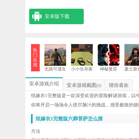
安卓版下载
热
门
应
用
无路可逃生
小小生存家
神秘复苏
废土新
存游戏
手机版
安卓
鬼
1
安卓游戏介绍
安卓游戏截图
猜你喜欢
(3)
恐
2
纸嫁衣1完整版是一款深受欢迎的冒险解谜游戏，以
你将开启一场场令人绞尽脑汁的挑战，感受极致的烧
Sl
3
纸嫁衣1完整版六葬菩萨怎么摆
恐
4
方法