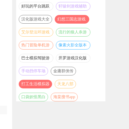
推荐
游戏大全
好玩的平台跳跃
轩辕剑游戏辅助
游戏合集
合集
汉化版游戏大全
幻想三国志游戏
辅助合集
艾尔登法环游戏
流行的狼人杀游
辅助合集
戏合集
热门冒险单机游
像素火影全版本
戏合集
合集
巴士模拟驾驶游
开罗游戏汉化版
戏合集
大全
手动挡停车场
金庸群侠传
打工生活模拟器
天龙八部
口袋妖怪黑白
海棠搜书app