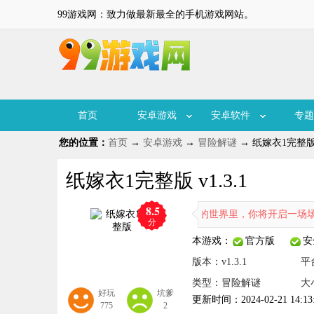
99游戏网：致力做最新最全的手机游戏网站。
首页
安卓游戏
安卓软件
专题
您的位置：
首页
→
安卓游戏
→
冒险解谜
→ 纸嫁衣1完整版 v
纸嫁衣1完整版 v1.3.1
8.5
你揭露了古老村庄的灵异陋俗，在这暗黑的世界里，你将开启一场场令人
分
本游戏：
官方版
安
版本：v1.3.1
平
类型：冒险解谜
大
好玩
坑爹
更新时间：2024-02-21 14:13
775
2