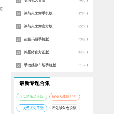
7724
表情包大冒险
7035
25
后
7260
冰与火之舞手机版
8704
26
8503
冰与火之舞官方版
6578
27
9270
超级玛丽手机版
7382
28
8666
捣蛋猪官方正版
9433
29
8137
手动挡停车场手机版
7149
30
最新专题合集
甜瓜游乐场全版
植物大战僵尸全
本合集
版本合集
二次元汉化手游
汉化版角色扮演