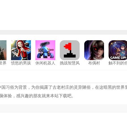
世界
愤怒的男孩
休闲机器人
挑战智慧风
布偶村
触不到的
版
最新版
战
暴游戏安卓
安卓版
天3多人联机
7262
阿尔卑斯与危险森林手机版
11
版
怖老奶奶重制版
7066
疯狂奶奶一家五口中文版
12
中国习俗为背景，为你揭露了古老村庄的灵异陋俗，在这暗黑的世界
脑体验，感兴趣的朋友就来本站下载吧。
enderMan安卓版
9897
恐怖奶奶格林菜单中文版
13
怖奶奶GMP重制版
8451
房间的秘密3女团回归夜游戏
14