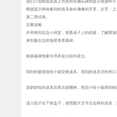
阿
5
我们只需根据桌面上书里和右侧石碑的提示摆放即可
根据提示将收集到的道具放在佛像的手里，左手：上
挑
6
第二章结束。
完整攻略
无
7
开局来到右边小祠堂，观看桌子上的线索，了解摆放
来到最左边的场景查看墓碑。
8
左
9
根据墓碑线索与书本提示排列灵位。
死
10
得到的拨浪鼓给小孩交换道具。得到的道具交给村口
老奶奶给的道具在草丛抓蟋蟀，然后小给小孩得到钥
进入院子右下角盒子，按照图片文字点击得到道具，