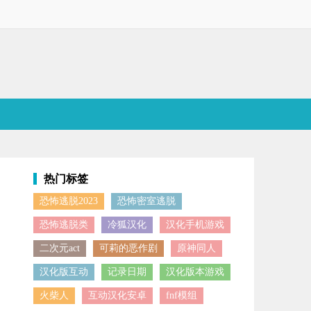
热门标签
恐怖逃脱2023
恐怖密室逃脱
恐怖逃脱类
冷狐汉化
汉化手机游戏
二次元act
可莉的恶作剧
原神同人
汉化版互动
记录日期
汉化版本游戏
火柴人
互动汉化安卓
fnf模组