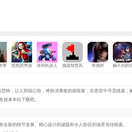
世界
愤怒的男孩
休闲机器人
挑战智慧风
布偶村
触不到的
版
最新版
战
暴游戏安卓
安卓版
鬼天3多人联机
1
版
恐怖老奶奶重制版
2
森恐怖，让人胆战心惊，将扮演勇敢的探险家，在密室中寻觅线索，
友就来本站下载吧。
恐怖奶奶GMP重制版
3
阿凡达世界手机版
4
有全新的情节发展、精心设计的谜题和令人惊叹的场景等待探索。