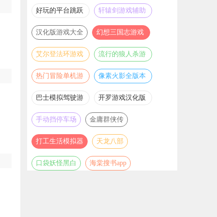
推荐
游戏大全
好玩的平台跳跃
轩辕剑游戏辅助
游戏合集
合集
汉化版游戏大全
幻想三国志游戏
辅助合集
艾尔登法环游戏
流行的狼人杀游
辅助合集
戏合集
热门冒险单机游
像素火影全版本
戏合集
合集
巴士模拟驾驶游
开罗游戏汉化版
戏合集
大全
手动挡停车场
金庸群侠传
打工生活模拟器
天龙八部
口袋妖怪黑白
海棠搜书app