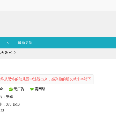
最新更新
版 v1.0
恐怖的幼儿园中逃脱出来，感兴趣的朋友就来本站下载吧。
全
无广告
需网络
台：
安卓
：378.1MB
:22