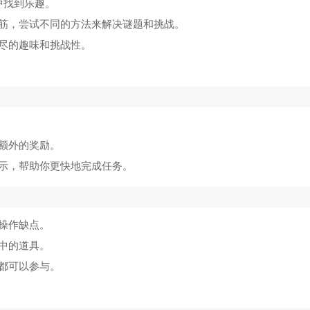
挑战你脑洞
5
中找到乐趣。
筋，尝试不同的方法来解决谜题和挑战。
无尽噩梦6内置菜单版
6
尽的趣味和挑战性。
波比的游戏时间第四章手机版
7
左右选择换装游戏安卓版
8
死亡爆发的秘密游戏
9
额外的奖励。
示，帮助你更快地完成任务。
阿尔卑斯与危险森林手机版
10
操作缺点。
中的道具。
都可以参与。