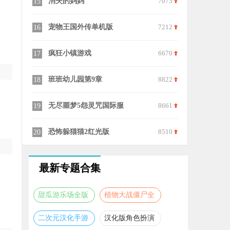
6624
消失的妈妈
7075
冰与火之舞
15
25
6930
宠物王国外传单机版
7212
冰与火之舞
16
26
6226
疯狂小镇游戏
6670
超级玛丽手
17
27
6786
班班幼儿园第9章
8822
捣蛋猪官方
18
28
7608
无尽噩梦5怨灵咒国际服
8661
手动挡停车
19
29
6405
恐怖躲猫猫2红光版
8510
超凡蜘蛛侠
20
30
最新专题合集
甜瓜游乐场全版
植物大战僵尸全
本合集
版本合集
二次元汉化手游
汉化版角色扮演