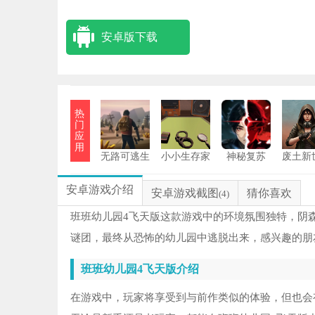
安卓版下载
热
门
应
用
无路可逃生
小小生存家
神秘复苏
废土新
存游戏
手机版
安卓
安卓游戏介绍
安卓游戏截图
猜你喜欢
(4)
班班幼儿园4飞天版这款游戏中的环境氛围独特，阴
谜团，最终从恐怖的幼儿园中逃脱出来，感兴趣的朋
班班幼儿园4飞天版介绍
在游戏中，玩家将享受到与前作类似的体验，但也会