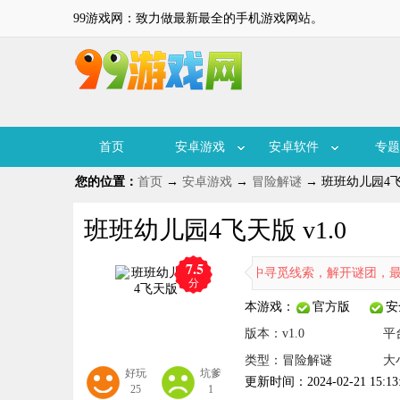
99游戏网：致力做最新最全的手机游戏网站。
首页
安卓游戏
安卓软件
专题
您的位置：
首页
→
安卓游戏
→
冒险解谜
→ 班班幼儿园4飞天
班班幼儿园4飞天版 v1.0
7.5
胆战心惊，将扮演勇敢的探险家，在密室中寻觅线索，解开谜团，最终从
分
本游戏：
官方版
安
版本：v1.0
平
类型：冒险解谜
大小
好玩
坑爹
更新时间：2024-02-21 15:13
25
1