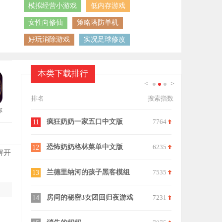
模拟经营小游戏
低内存游戏
女性向修仙
策略塔防单机
好玩消除游戏
实况足球修改
本类下载排行
<
>
1
2
3
排名
搜索指数
你
8274
疯狂奶奶一家五口中文版
7764
道诡异仙正
11
21
7661
恐怖奶奶格林菜单中文版
6235
查尔斯小火
12
22
解开
8180
兰德里纳河的孩子黑客模组
7535
钓鱼大师手
13
23
7764
房间的秘密3女团回归夜游戏
7231
表情包大冒
14
24