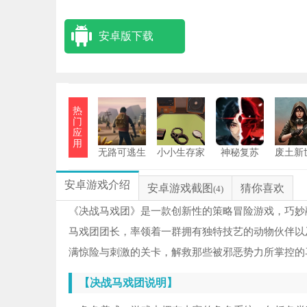
安卓版下载
热
门
应
用
无路可逃生
小小生存家
神秘复苏
废土新
存游戏
手机版
安卓
安卓游戏介绍
安卓游戏截图
猜你喜欢
(4)
《决战马戏团》是一款创新性的策略冒险游戏，巧妙
马戏团团长，率领着一群拥有独特技艺的动物伙伴以
满惊险与刺激的关卡，解救那些被邪恶势力所掌控的
【决战马戏团说明】