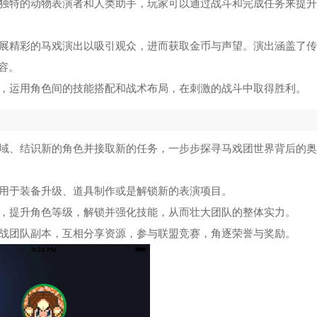
阿凡达世界手机版
5
类独特的动物表演者和人类助手，玩家可以通过战斗和完成任务来提
挑战你脑洞
6
开展精彩的马戏演出以吸引观众，进而获取金币与声望。演出涵盖了
容。
无尽噩梦6内置菜单版
7
容，运用角色间的技能搭配和战术布局，在刺激的战斗中取得胜利。
波比的游戏时间第四章手机版
8
左右选择换装游戏安卓版
9
区域、结识新的角色并接取新的任务，一步步探寻马戏团世界背后的奥
死亡爆发的秘密游戏
10
可用于装备升级、道具制作或是解锁新的表演项目。
值，提升角色等级，解锁并强化技能，从而壮大团队的整体实力。
挑战团队副本，互相分享资源，参与联盟竞赛，角逐荣誉与奖励。