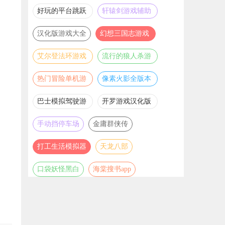
推荐
游戏大全
好玩的平台跳跃
轩辕剑游戏辅助
游戏合集
合集
汉化版游戏大全
幻想三国志游戏
辅助合集
艾尔登法环游戏
流行的狼人杀游
辅助合集
戏合集
热门冒险单机游
像素火影全版本
戏合集
合集
巴士模拟驾驶游
开罗游戏汉化版
戏合集
大全
手动挡停车场
金庸群侠传
打工生活模拟器
天龙八部
口袋妖怪黑白
海棠搜书app