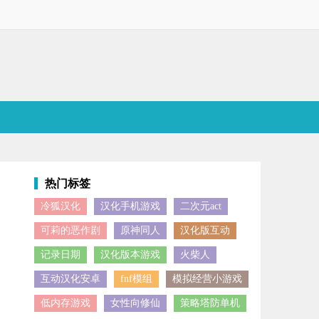
热门标签
冷狐汉化
汉化手机游戏
二次元act
有独特技艺的动物伙伴以及人类助手，踏上穿越奇幻大陆的旅程。旅途中
可莉的恶作剧
原神同人
汉化版互动
记录日期
汉化版本游戏
火柴人
互动汉化安卓
fnf模组
模拟经营小游戏
低内存游戏
女性向修仙
策略塔防单机