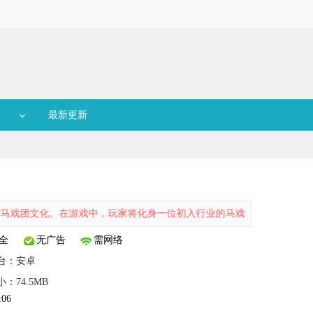
最新更新
文化。在游戏中，玩家将化身一位初入行业的马戏团团长，率领着一群拥
全
无广告
需网络
台：
安卓
小：74.5MB
:06