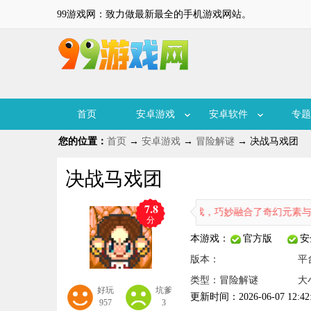
99游戏网：致力做最新最全的手机游戏网站。
首页
安卓游戏
安卓软件
专题
您的位置：
首页
→
安卓游戏
→
冒险解谜
→ 决战马戏团
决战马戏团
7.8
战马戏团》是一款创新性的策略冒险游戏，巧妙融合了奇幻元素与马戏团
分
本游戏：
官方版
安
版本：
平
类型：冒险解谜
大
好玩
坑爹
更新时间：2026-06-07 12:42
957
3