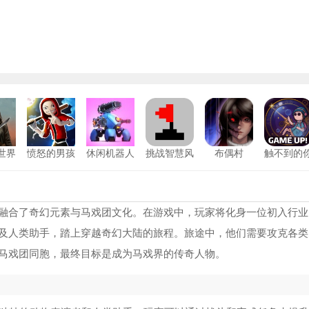
世界
愤怒的男孩
休闲机器人
挑战智慧风
布偶村
触不到的
版
最新版
战
暴游戏安卓
安卓版
鬼天3多人联机
1
版
恐怖老奶奶重制版
2
融合了奇幻元素与马戏团文化。在游戏中，玩家将化身一位初入行业
及人类助手，踏上穿越奇幻大陆的旅程。旅途中，他们需要攻克各类
SlenderMan安卓版
3
马戏团同胞，最终目标是成为马戏界的传奇人物。
恐怖奶奶GMP重制版
4