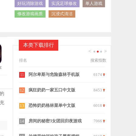
好玩消除游戏
实况足球修改
单人游戏
修改游戏画质
沉浸式清洁
本类下载排行
<
>
1
2
3
排名
搜索指数
你
8023
阿尔卑斯与危险森林手机版
6174
恐怖躲猫猫
11
21
9304
疯狂奶奶一家五口中文版
8453
道诡异仙正
12
22
的
充
9197
恐怖奶奶格林菜单中文版
6018
查尔斯小火
13
23
7330
房间的秘密3女团回归夜游戏
7066
钓鱼大师手
14
24