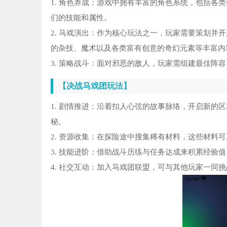
1. 角色养成：游戏中拥有丰富的角色系统，包括各
们的技能和属性。
2. 马戏演出：作为核心玩法之一，玩家需要策划并
的杂技、魔术以及各类富有创意的奇幻元素等丰富内
3. 策略战斗：面对邪恶的敌人，玩家需组建最佳阵
【决战马戏团玩法】
1. 剧情推进：沿着扣人心弦的故事脉络，开启新的
秘。
2. 资源收集：在探险途中搜集稀有材料，这些材料
3. 技能进阶：借助战斗历练与任务达成来积累经验
4. 社交互动：加入马戏团联盟，可与其他玩家一同