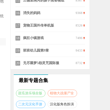
7581
兰德里纳河的孩子黑客模组
8567
表情包大冒
15
25
升他
8285
消失的妈妈
9368
冰与火之舞
16
26
传统
6531
宠物王国外传单机版
8526
冰与火之舞
17
27
8480
疯狂小镇游戏
7496
超级玛丽手
18
28
9552
班班幼儿园第9章
9433
捣蛋猪官方
19
29
6751
无尽噩梦5怨灵咒国际服
8732
手动挡停车
20
30
最新专题合集
甜瓜游乐场全版
植物大战僵尸全
本合集
版本合集
二次元汉化手游
汉化版角色扮演