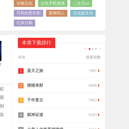
冷狐汉化
汉化手机游戏
二次元act
可莉的恶作剧
原神同人
汉化版互动
记录日期
本类下载排行
<
>
1
2
3
排名
搜索指数
行
蓝天之旅
7681
幸福小日子
1
11
猪猪来财
6888
答嗨嗨
2
12
起
面
千年复古
7863
方块工坊
3
13
别
实
弑神证道
9283
我爱刮鱼鳞
4
14