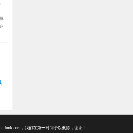
的
挑
造
城
tlook.com，我们在第一时间予以删除，谢谢！