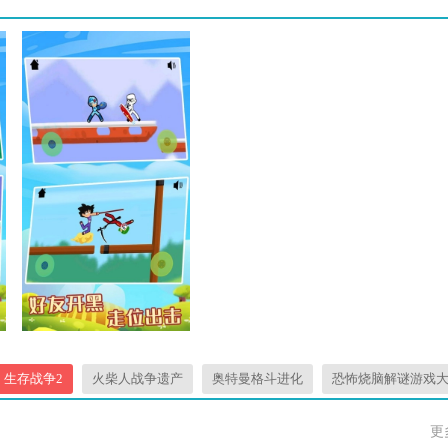
生存战争2
火柴人战争遗产
奥特曼格斗进化
恐怖烧脑解谜游戏
更