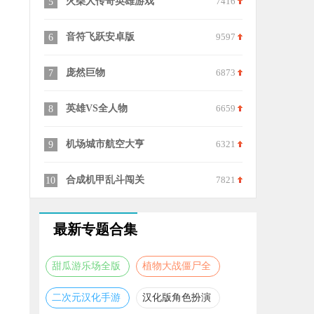
火柴人传奇英雄游戏
7416
悦动消消
5
15
音符飞跃安卓版
9597
快使用双节
6
16
庞然巨物
6873
快打旋风3
7
17
英雄VS全人物
6659
dx托雷基
8
18
机场城市航空大亨
6321
命运之战中
9
19
合成机甲乱斗闯关
7821
2026修仙传
10
20
最新专题合集
甜瓜游乐场全版
植物大战僵尸全
本合集
版本合集
二次元汉化手游
汉化版角色扮演