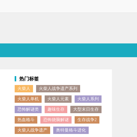
热门标签
火柴人
火柴人战争遗产系列
也得充分运用自身技巧，快速达成各方面的目标要求。只要把所有敌人和
火柴人单机
火柴人元素
火柴人系列
恐怖解谜类
趣味生存
大型末日生存
热血格斗
恐怖烧脑解谜
生存战争2
火柴人战争遗产
奥特曼格斗进化