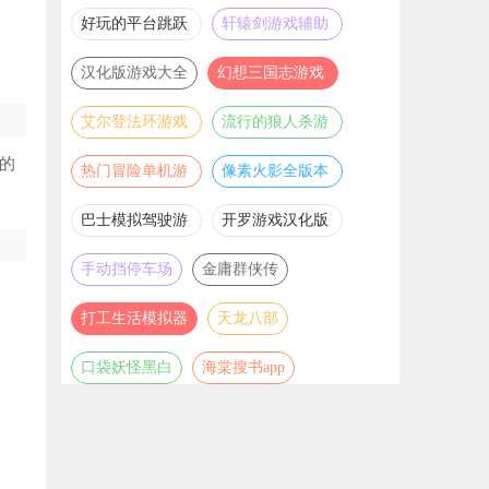
推荐
游戏大全
好玩的平台跳跃
轩辕剑游戏辅助
游戏合集
合集
汉化版游戏大全
幻想三国志游戏
辅助合集
艾尔登法环游戏
流行的狼人杀游
辅助合集
戏合集
的
热门冒险单机游
像素火影全版本
戏合集
合集
巴士模拟驾驶游
开罗游戏汉化版
戏合集
大全
手动挡停车场
金庸群侠传
打工生活模拟器
天龙八部
口袋妖怪黑白
海棠搜书app