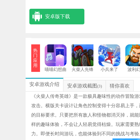
安卓版下载
热
门
应
用
喵喵幻想曲
火柴人先锋
小兵来了
波利
模拟
安卓游戏介绍
安卓游戏截图
猜你喜欢
(3)
《火柴人传奇英雄》是一款极具趣味性的动作冒险游
攻击。横版关卡设计让角色控制变得十分容易上手，
的目标要求。只要把所有敌人和怪物都消灭掉，就能
样的趣味体验，不会让人轻易觉得枯燥。玩家需要熟
力。即便长时间游玩，也能体验到不同的挑战与考验