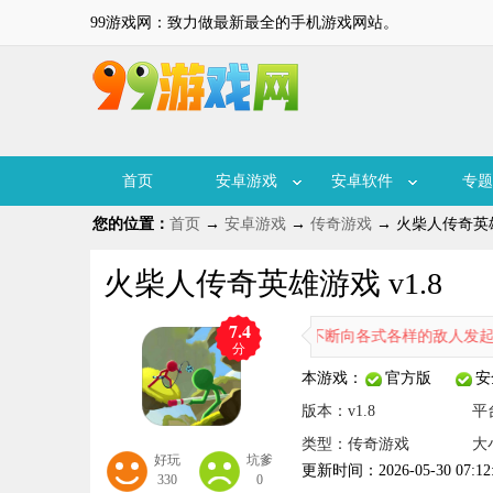
99游戏网：致力做最新最全的手机游戏网站。
首页
安卓游戏
安卓软件
专题
您的位置：
首页
→
安卓游戏
→
传奇游戏
→ 火柴人传奇英雄
火柴人传奇英雄游戏 v1.8
7.4
游戏里，玩家要操控自己的火柴人，不断向各式各样的敌人发起攻击。横
分
本游戏：
官方版
安
版本：v1.8
平
类型：传奇游戏
大
好玩
坑爹
更新时间：2026-05-30 07:12
330
0