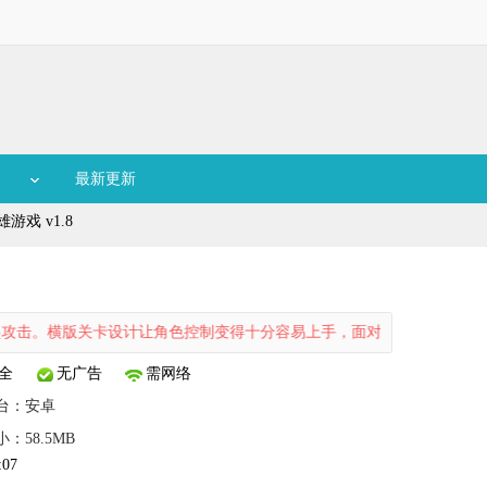
最新更新
游戏 v1.8
版关卡设计让角色控制变得十分容易上手，面对那些精彩刺激的挑战时，
全
无广告
需网络
台：
安卓
小：58.5MB
:07