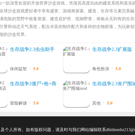
为一款深受欢迎的开放世界沙盒游戏，凭借其高度自由的建造系统和真实
全球沙盒游戏爱好者中享有盛誉。游戏将探索、建造、生存等元素完美融
满危险的荒野中收集资源、建造庇护所、抵御野兽，体验从无到有的生存
引擎和动态天气系统，配合丰富的制作配方和多样的生物群落，为玩家创
能的沙盒世界。
生存战争2.3虫虫助手
生存战争2.3扩展版
内置模组
5.0
5.0
休闲益智
角色扮演
生存战争2僵尸+枪+商
生存战争2.3丧尸围
店
mod
5.0
5.0
冒险解谜
其他
所有。如有版权问题，请及时与我们网站编辑联系dhldmmbz213@ou