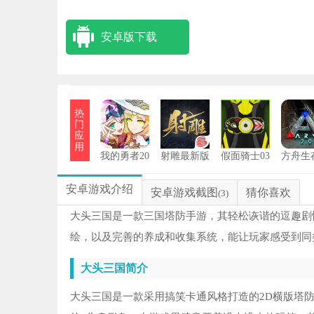
安卓版下载
热
门
应
用
我的勇者20
射雕最新版
假面骑士03
方舟生
26最新版
变身模拟器
化手
安卓游戏介绍
安卓游戏截图
猜你喜欢
(3)
大头三国是一款三国塔防手游，其轻松诙谐的逗趣剧
绘，以及完善的养成和收集系统，能让玩家感受到同
大头三国
简介
大头三国是一款采用搞笑卡通风格打造的2D横版塔