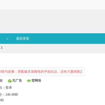
最新更新
.1
，搭配极具策略性的手操玩法，还有大量精致且丰富的人物立绘，以及完
全
无广告
需网络
台：
安卓
：248.4MB
:05