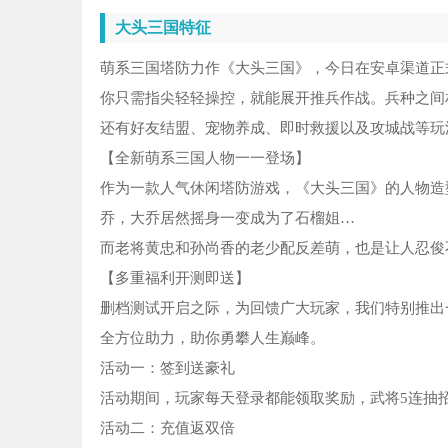
大头三国
特征
萌系三国塔防力作《大头三国》，今日在安卓渠道正
你只需指尖轻轻操控，就能展开推兵作战。兵种之间
还有好友结盟、宠物养成、即时救援以及攻城战等玩
【全新萌系三国人物一一登场】
作为一款人气休闲塔防游戏，《大头三国》的人物造
乔，大乔居然摇身一变成为了石榴姐…
而老将黄忠和孙尚香的老少配反差萌，也是让人忍俊
【多重福利开测即送】
删档测试开启之际，为回馈广大玩家，我们特别推出
全方位助力，助你勇攀人生巅峰。
活动一：签到送豪礼
活动期间，玩家每天登录都能领取奖励，武将5连抽
活动二：充值返双倍