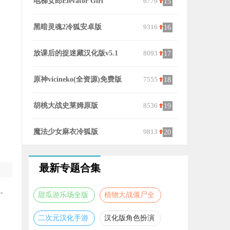
6779
四季v0.4汉化版安卓
9586
onnanok
15
25
9316
milk gallery0.1.7像素游戏
7748
touchitri
16
26
8093
深度睡眠2冷狐版
7822
疯狂播种大
17
27
7555
我的城镇时间停止时汉化版
8460
退魔师绫乃
18
28
8536
一直合宿到早上汉化版
8265
希露薇冷狐
19
29
9813
在阴暗的房间中和独孤的女孩子的物语汉化版
9632
女拳主义fis
20
30
最新专题合集
验。
甜瓜游乐场全版
植物大战僵尸全
本合集
版本合集
二次元汉化手游
汉化版角色扮演