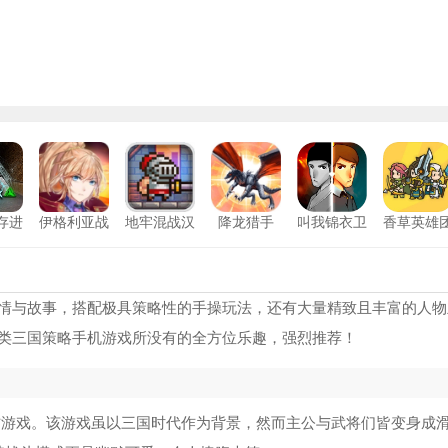
存进
伊格利亚战
地牢混战汉
降龙猎手
叫我锦衣卫
香草英雄
机版
记安卓版
化版
安卓版
魔法斗姬芙洛蒂亚冷狐版游戏
1
黑暗灵魂1冷狐版
2
情与故事，搭配极具策略性的手操玩法，还有大量精致且丰富的人物
类三国策略手机游戏所没有的全方位乐趣，强烈推荐！
美德v17安卓汉化版游戏
3
魔法斗姬芙洛蒂亚安卓汉化版
4
防游戏。该游戏虽以三国时代作为背景，然而主公与武将们皆变身成