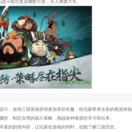
电梯女郎Elevator Girl
5
其战斗模式更是幽默可爱，令人捧腹大笑。
黑暗灵魂2冷狐安卓版
6
放课后的捉迷藏汉化版v5.1
7
原神vicineko(全资源)免费版
8
胡桃大战史莱姆原版
9
魔法少女麻衣冷狐版
10
头设计，使得三国英雄变得更加亲切有趣，给玩家带来全新的视觉体
和属性，制定合理的战斗策略，挑战各种难度的关卡和任务。
了丰富的剧情内容，让玩家在游戏的同时，也能了解三国历史。