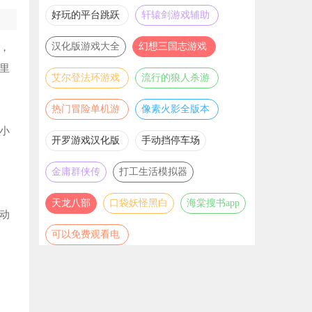
推荐
游戏大全
好玩的平台跳跃
轩辕剑游戏辅助
游戏合集
合集
汉化版游戏大全
幻想三国志游戏
，
辅助合集
里
艾尔登法环游戏
流行的狼人杀游
辅助合集
戏合集
热门冒险单机游
像素火影全版本
戏合集
合集
小
开罗游戏汉化版
手动挡停车场
大全
金庸群侠传
打工生活模拟器
天龙八部
口袋妖怪黑白
海棠搜书app
动
可以免费观看电
视剧电影的软件
推荐