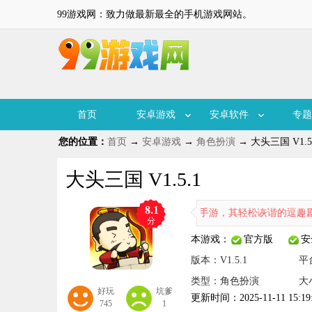
99游戏网：致力做最新最全的手机游戏网站。
首页
安卓游戏
安卓软件
专题
您的位置：
首页
→
安卓游戏
→
角色扮演
→ 大头三国 V1.5
大头三国 V1.5.1
8.1
大头三国九游版是一款三国塔防手游，其轻松诙谐的逗趣剧情与故事
分
本游戏：
官方版
安
版本：V1.5.1
平
类型：角色扮演
大小
好玩
坑爹
更新时间：2025-11-11 15:19
745
1