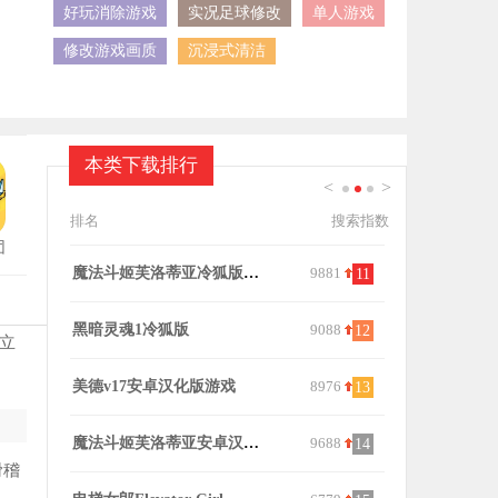
好玩消除游戏
实况足球修改
单人游戏
修改游戏画质
沉浸式清洁
本类下载排行
<
>
1
2
3
排名
搜索指数
团
9881
在阴暗的房间中和独孤的女孩子的物语中文版
6821
11
21
9088
TK挠女仆脚心模拟器安卓版
9172
夏日狂想曲
12
22
立
8976
elevator电梯女孩直装版
6598
少女的求生
13
23
9688
异形病栋正版中文版
6653
campbud
14
24
滑稽