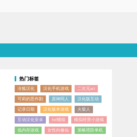
热门标签
冷狐汉化
汉化手机游戏
二次元act
善的养成和收集系统，能让玩家感受到同类三国策略手机游戏所没有的全
可莉的恶作剧
原神同人
汉化版互动
记录日期
汉化版本游戏
火柴人
互动汉化安卓
fnf模组
模拟经营小游戏
低内存游戏
女性向修仙
策略塔防单机