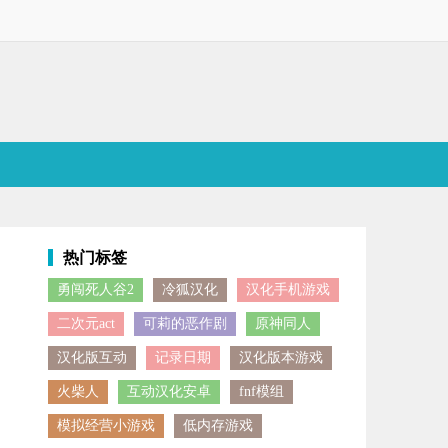
热门标签
勇闯死人谷2
冷狐汉化
汉化手机游戏
生物、敌对势力以及其他幸存者。游戏里有着丰富的剧情故事线，玩家在探
二次元act
可莉的恶作剧
原神同人
汉化版互动
记录日期
汉化版本游戏
火柴人
互动汉化安卓
fnf模组
模拟经营小游戏
低内存游戏