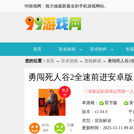
99游戏网：致力做最新最全的手机游戏网站。
首页
安卓游戏
安卓软件
专题
您的位置：
首页
→
安卓游戏
→
冒险解谜
→ 勇闯死人谷2全速
勇闯死人谷2全速前进安卓版 v2
9.3
勇闯死人谷2全速前进安卓版这款游戏运用第一人称射击与
分
本游戏：
官方版
安
版本：v2.04.0
平
类型：冒险解谜
大
好玩
坑爹
更新时间：2025-11-11 09:45
889
3