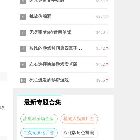
阿凡达世界手机版
9632
兰德里纳河的孩子黑客
15
挑战你脑洞
6854
消失的妈妈
16
无尽噩梦6内置菜单版
9468
宠物王国外传单机版
17
波比的游戏时间第四章手机版
9542
疯狂小镇游戏
18
左右选择换装游戏安卓版
9482
班班幼儿园第9章
19
死亡爆发的秘密游戏
8976
无尽噩梦5怨灵咒国际服
20
最新专题合集
度取
甜瓜游乐场全版
植物大战僵尸全
本合集
版本合集
二次元汉化手游
汉化版角色扮演