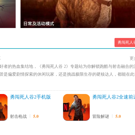
勇闯死人
2
更
好者的热血集结地，《勇闯死人谷 2》专题站为你解锁跑酷与射击融合的
管是偏爱剧情探索的休闲玩家，还是挑战极限生存的硬核达人，都能在此
勇闯死人谷2手机版
勇闯死人谷2全速前
手机版
5.0
5.0
射击枪战
冒险解谜