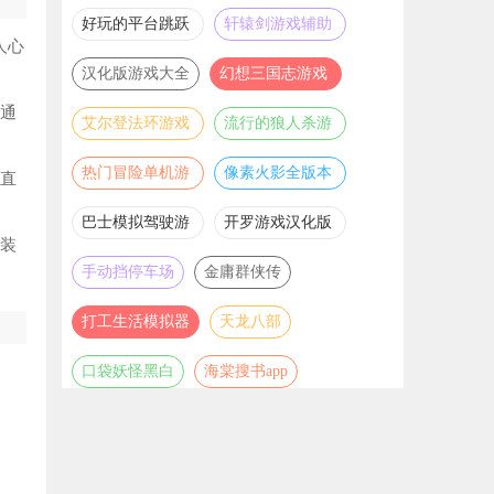
推荐
游戏大全
好玩的平台跳跃
轩辕剑游戏辅助
人心
游戏合集
合集
汉化版游戏大全
幻想三国志游戏
辅助合集
利通
艾尔登法环游戏
流行的狼人杀游
辅助合集
戏合集
热门冒险单机游
像素火影全版本
单直
戏合集
合集
巴士模拟驾驶游
开罗游戏汉化版
备装
戏合集
大全
手动挡停车场
金庸群侠传
打工生活模拟器
天龙八部
口袋妖怪黑白
海棠搜书app