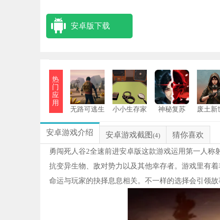
安卓版下载
热
门
应
用
无路可逃生
小小生存家
神秘复苏
废土新
存游戏
手机版
安卓
安卓游戏介绍
安卓游戏截图
猜你喜欢
(4)
勇闯死人谷2全速前进安卓版这款游戏运用第一人称
抗变异生物、敌对势力以及其他幸存者。游戏里有着丰
命运与玩家的抉择息息相关。不一样的选择会引领故