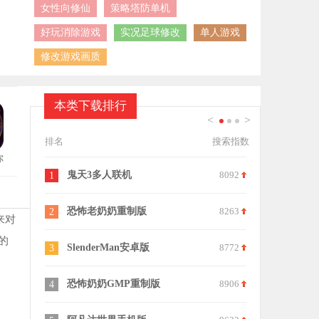
女性向修仙
策略塔防单机
好玩消除游戏
实况足球修改
单人游戏
修改游戏画质
本类下载排行
<
>
1
2
3
排名
搜索指数
你
鬼天3多人联机
8092
阿尔卑斯与危险森林手
11
恐怖老奶奶重制版
8263
疯狂奶奶一家五口中文
12
来对
的
SlenderMan安卓版
8772
恐怖奶奶格林菜单中文
13
恐怖奶奶GMP重制版
8906
房间的秘密3女团回归夜
14