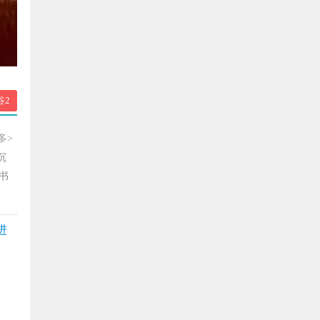
谷2
多>
沉
书
进