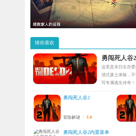
猜你喜欢
勇闯死人谷
这里是末日生存爱
浸式废土体验，不
写专属逃生传奇！
勇闯死人谷2
5.0
冒险解谜
勇闯死人谷2内置菜单