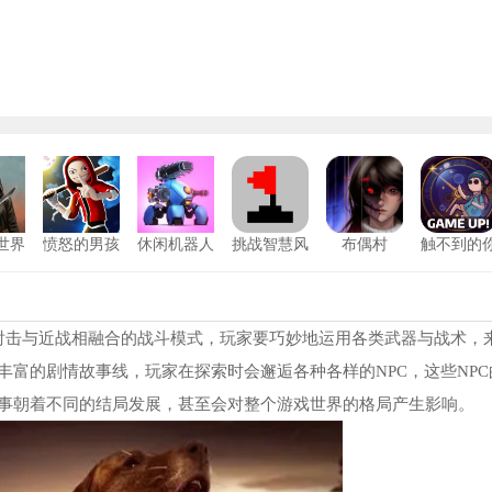
世界
愤怒的男孩
休闲机器人
挑战智慧风
布偶村
触不到的
版
最新版
战
暴游戏安卓
安卓版
1
版
2
射击与近战相融合的战斗模式，玩家要巧妙地运用各类武器与战术，
富的剧情故事线，玩家在探索时会邂逅各种各样的NPC，这些NPC
3
事朝着不同的结局发展，甚至会对整个游戏世界的格局产生影响。
4