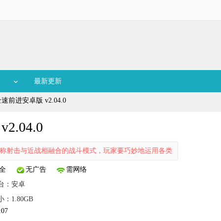
最新更新
前进安卓版 v2.04.0
.04.0
近战相融合的战斗模式，玩家要巧妙地运用各类武器与战术，来对抗变异
全
无广告
需网络
台：
安卓
小：1.80GB
:07