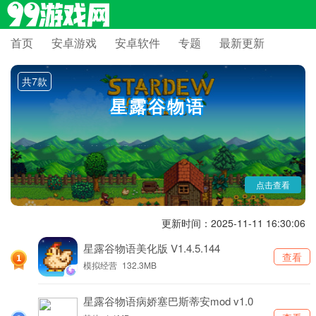
首页
安卓游戏
安卓软件
专题
最新更新
《星露谷物语》作为ConcernedApe独立开发的农场模拟游戏，凭借
共7款
其深度的生活模拟系统和充满温情的叙事风格，在全球玩家心中树立了独
特的地位。游戏将经典的农场经营与角色扮演元素完美结合，玩家可以在
星露谷物语
迷人的星露谷中耕种、畜牧、采矿、钓鱼，并与村民建立深厚的情谊。其
像素风格的画面搭配悠扬的配乐，配合四季更迭的景观变化和丰富的隐藏
事件，创造出一个令人流连忘返的田园世界。
点击查看
更新时间：2025-11-11 16:30:06
星露谷物语美化版 V1.4.5.144
查看
模拟经营
132.3MB
星露谷物语病娇塞巴斯蒂安mod v1.0