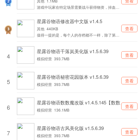
查看
其他
1.1MB
游戏中玩家在特定场景需要战斗获得物资，掉血过
多的一定要去商店购买补血药哦。
星露谷物语修改器中文版 v1.4.5
查看
其他
440KB
值得一提的是，每个人的存档都不一样，除了第三
天的天气固定是雨天外，其他天气可能不一样，我
是按照我的存档写的，所以各位也只能借鉴一下，
星露谷物语千落岚美化版 v1.5.6.39
不可能生搬硬套的。
4
查看
模拟经营
393.7MB
星露谷物语秘密花园版本 v1.5.6.39
5
查看
模拟经营
393.7MB
星露谷物语数数魔改版 v1.4.5.145【数数
6
查看
魔改版】
模拟经营
136.1MB
星露谷物语古风美化版 v1.5.6.39
7
查看
模拟经营
393.7MB