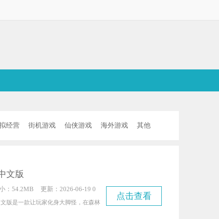
拟经营
街机游戏
仙侠游戏
海外游戏
其他
中文版
小：54.2MB
更新：2026-06-19 0
点击查看
5:17:07
中文版是一款让玩家化身大脚怪，在森林
恶作剧的休闲游戏。它的玩法风格与《捣