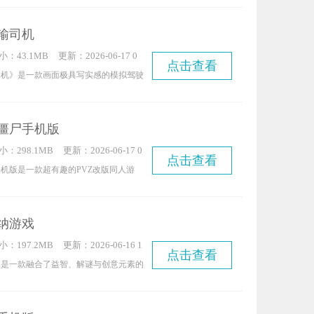
需指尖轻轻点击，就能移动各种软萌的萨
是刚上手的新手也能快速玩转，无论何时
输司机
戏，在轻松愉快的游玩过程中释放压力，
小：43.1MB
更新：2026-06-17 0
！
点击查看
6:23:04
司机》是一款画面极具写实感的模拟驾驶
第一人称视角，沉浸式体验城市大巴司机
戏玩法简洁明了，核心目标就是作为大巴
僵尸手机版
各个站点，将乘客安全送达目的地。而游
小：298.1MB
更新：2026-06-17 0
亮点，在于它高度还原了不同城市的自然
点击查看
5:33:07
机版是一款超有趣的PVZ改版同人游
，让玩家能以大巴司机的独特视角，亲身
看到各式各样植物的娘化形象，和这些可
别样魅力。
肩作战，消灭更多丧尸，守护属于你的庄
纳游戏
植或与娘化植物互动时，还会触发不同的
小：197.2MB
更新：2026-06-16 1
性拉满，特别适合闲暇时光打开玩一玩。
点击查看
4:05:05
》是一款融合了益智、解谜与创意元素的
们，快来体验植物娘大战僵尸手机版吧！
面向热衷于挑战、乐于体验思维碰撞的玩
，玩家会化身为“归纳大师”，在形形色