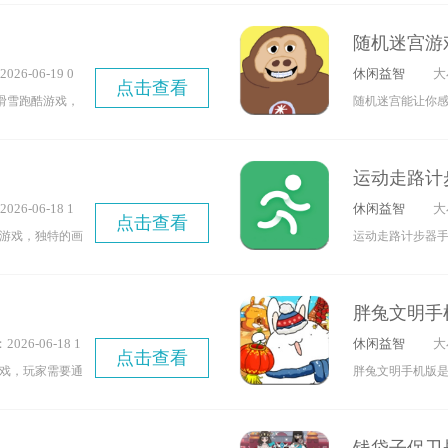
障碍物，并收集
蛋鹅》颇为相似
随机迷宫游
多样的场景地
为，无论是捉弄
26-06-19 0
休闲益智
大
让你尽情展示炫
题。这款中文版
点击查看
1
发的滑雪跑酷游戏，
随机迷宫能让你
成游戏任务，你
场，在穿越重重
在迷宫中探寻出
事，不必在意他
操作简单易上
避。这里有大量
作剧才是唯一的“
运动走路计
，途中会遇到形
线。只需操控角
26-06-18 1
休闲益智
大
有时是深不见底
点击查看
6
游戏，独特的画
运动走路计步器
阻碍，力求滑行
沙盒世界！在这
依据自身需求设
配真实的昼夜交
新朋友，甚至可
数目标情况，知
版本提供无限金
胖兔文明手
喜欢的朋友别再
制定和调整运动
！
026-06-18 1
休闲益智
大
计步器手机版吧
点击查看
07
戏，玩家需要通
胖兔文明手机版
凭借自身的智慧
戏。在游戏里，
吸引了许多端游
兵与产业链，从