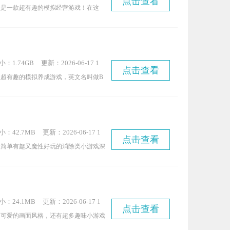
点击查看
5:50:19
》是一款超有趣的模拟经营游戏！在这
一位个性小姐姐，在城市里惬意地过着悠
按照自己的喜好与创意DIY家居布置
现代风，还是北欧风、日式榻榻米、田园
小：1.74GB
更新：2026-06-17 1
能亲手设计打造。游戏里有丰富多样的房
点击查看
2:59:11
超有趣的模拟养成游戏，英文名叫做B
有角色搭配好物，助你塑造独一无二的专
ouse Adventures。在游戏里，你能看到和动画
屋。部分稀有道具需要参与游戏活动获
各种各样的芭比娃娃都会活灵活现地出现
，活动内容也十分丰富有趣。 此外，
你探索不同的场景，游戏玩法也会跟着变
能赚取金币，用金币兑换道具就能升级房
小：42.7MB
更新：2026-06-17 1
高。你可以体验芭比娃娃之间的互动，感
有菜市场，每日所需的生活用品和食材都
点击查看
2:09:13
款简单有趣又魔性好玩的消除类小游戏深
浸感和代入感。感兴趣的话，就快来玩芭
不过不同商人的价格会略有差异，可别
来一起享受游戏的乐趣吧，清新有趣的游
玩难度，一起完成属于自己的游戏奖励，
高难度关卡——要是你对自己的连连看水
小：24.1MB
更新：2026-06-17 1
就可以来试试这个好玩的休闲连一连！
点击查看
1:03:14
趣可爱的画面风格，还有超多趣味小游戏