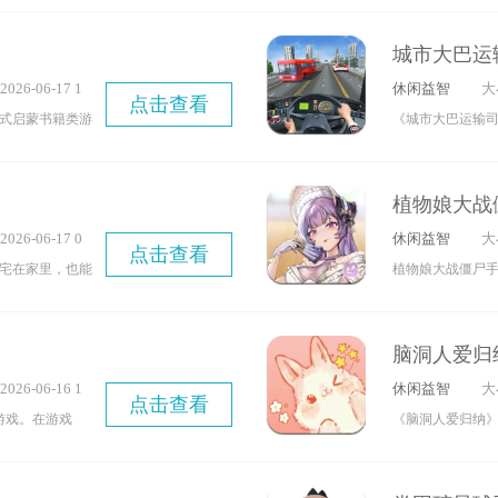
乐。在游戏里，
等你来体验。只
糕制作技艺打造
卡班甲鱼，就算
城市大巴运
发新配方，以此
何地都能加入游
26-06-17 1
休闲益智
大
提升店员能力和
挑战更多关卡吧
点击查看
6
式启蒙书籍类游
《城市大巴运输
多的乐趣与趣味
识，提升对各类
游戏。玩家将以
图、虚拟驾驶、
的日常工作。游
植物娘大战
游戏。
司机，准时抵达
26-06-17 0
休闲益智
大
戏最引人注目的
点击查看
9
宅在家里，也能
植物娘大战僵尸手
景观与人文风貌
热爱，开启探索
戏，在这里你能
感受每座城市的
踏上一段别具一
爱的植物娘们并
脑洞人爱归
的关卡设计中默
园吧。游戏里种
26-06-16 1
休闲益智
大
害的旅行者组
语音对话，趣味
点击查看
8
游戏。在游戏
《脑洞人爱归纳
启这段旅程吧！
感兴趣的小伙伴
欢乐的滑板竞技
休闲游戏，专门
试完成各种难度
家群体。在游戏里