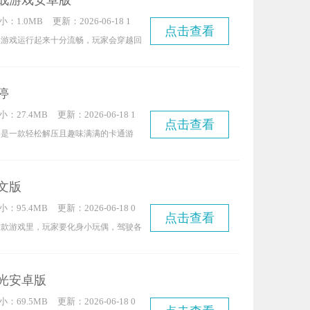
战游戏安卓版
色。和同类型游戏相比，胖兔文明手机版
小：1.0MB
更新：2026-06-18 1
，你可以尽情建造各种想要的设施，努力
点击查看
2:42:09
款游戏运行起来十分流畅，玩家会穿越回
兔子领主。感兴趣的小伙伴们，快来加入
身份低微，得靠努力打拼逐步提升地位、
的世界吧！
目标是登上皇位。游戏过程中还能解锁更
停
可以选妃，所有操作都只需点击即可完
小：27.4MB
更新：2026-06-18 1
点击查看
1:20:09
》是一款轻松解压且趣味满满的卡通游
你会变身为技术高超的维修达人，进入一
装置的奇妙天地。你可以拿起手中的工
文版
一颗颗螺丝，享受那种酣畅淋漓的操作快
小：95.4MB
更新：2026-06-18 0
外形不同、功能独特的机械部件等待你去
点击查看
7:45:09
这款游戏里，玩家要化身小玩偶，驾驶各
更多新奇有趣的拆卸挑战。
制造车祸，车祸的惨烈程度直接影响能拿
，玩家就是要开启这样一场“作死”的冒
光安卓版
行驶的赛道不算长，那怎么才能简单粗暴
小：69.5MB
更新：2026-06-18 0
？下面就来给大家介绍方法。