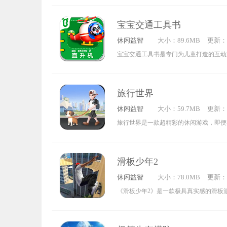
画面风格十分可爱，能为玩家带来大量欢
玩家将化身蛋糕店老板，需凭借自身的蛋
宝宝交通工具书
出各式各样美味的蛋糕。玩家可以自主研
休闲益智
大小：89.6MB
更新：20
吸引更多顾客，进而获取收益。借助收益
0:14:0
宝宝交通工具书是专门为儿童打造的互动
店铺等级，能让玩家在游戏过程中收获更
戏，目的是让孩子们在玩耍过程中学习知
体验。
交通工具的认知能力。书中包含了益智拼
旅行世界
消防车体验、载具操作等多种有趣的互动
休闲益智
大小：59.7MB
更新：20
6:06:0
旅行世界是一款超精彩的休闲游戏，即便
尽情享受休闲旅行的乐趣，感受对旅行的
未知世界的奇妙体验。在游戏里，你可以
滑板少年2
格的冒险旅程，和你的狗狗搭档，在独特
休闲益智
大小：78.0MB
更新：20
契配合，解锁全新的精彩玩法，成为最厉
4:21:1
《滑板少年2》是一款极具真实感的滑板
合。感兴趣的小伙伴们，快来旅行世界开
里，玩家能自由挑选滑板，开启一段充满
之旅。你可以快速掌握基础滑板操作，尝