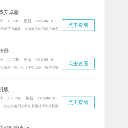
，玩家可以做出各种逗趣搞怪的捣蛋行
戏安卓版
森林里的伙伴，还是路过的行人都没问
小：31.3MB
更新：2026-06-18 1
游戏能让玩家更轻松地理解文字内容、完
点击查看
5:44:18
感受迷宫的趣味，在游戏里你得操控角色
只需操控大脚怪去做那些能让自己开心的
口，途中会遇到各类陷阱，你要留意规
人的感受——在这里，尽情捣蛋、放肆恶
的关卡，你需要在限定时间内找出最优路
正确选择”。
步器
色移动就行，它的操作很简便。
小：42.9MB
更新：2026-06-18 1
点击查看
4:54:10
手机版是一款运动计步类应用，用户能够
置每日或每周的步数目标，借助完成的步
晓自己的运动习惯与模式，从而更高效地
机版
计划，若你感兴趣，就快来使用运动走路
小：214.0MB
更新：2026-06-18 1
。
点击查看
3:15:10
是一款超有趣的文明发展题材休闲挂机游
你会跟着时代演进逐步解锁更多英雄、士
石器时代一路发展到工业化时代，完整体