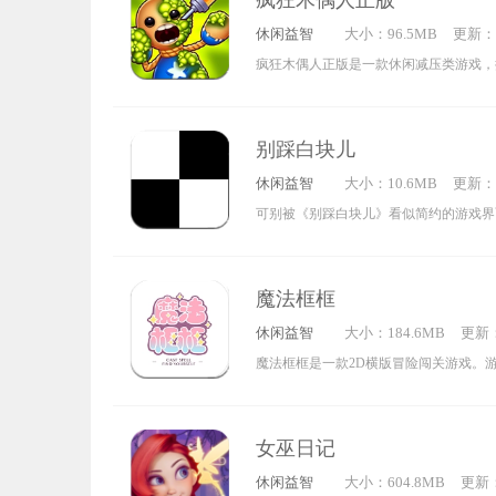
疯狂木偶人正版
玩家前来体验，大家要不断想办法找出路
休闲益智
大小：96.5MB
更新：20
的朋友，别再犹豫啦！赶紧去游戏里感受
2:59:0
疯狂木偶人正版是一款休闲减压类游戏，
单。玩家能自由操控木偶人进行各类互动
或是通过击打它来释放自身压力，还可完
别踩白块儿
样式的木偶人，这种轻松的玩法备受玩家
休闲益智
大小：10.6MB
更新：20
备了丰富多样的道具，玩家只需借助道具
1:53:0
可别被《别踩白块儿》看似简约的游戏界
可。尽管部分道具操作起来略显迟缓，且
游戏实际上一点都不简单。你得依靠精准
使画面显得杂乱无章、缺乏美感，但整个
戏进程，特别考验脑力，对于锻炼逻辑思
样的舒适感。不仅如此，游戏还拥有近乎
魔法框框
小，说不定还能对防治老年痴呆有点作用呢(ง •
其中包含火箭、手榴弹、自动步枪、折磨
休闲益智
大小：184.6MB
更新：2
核弹等。这些攻击方式虽然十分另类，却
8:18:
魔法框框是一款2D横版冒险闯关游戏。
放压力，甚至改善心情，体验相当不错。
腻的画风，搭配趣味生动的剧情故事与海
家将操控角色在地图关卡中自由探索冒险
女巫日记
与NPC互动，借助魔法击败关卡敌人，
休闲益智
大小：604.8MB
更新：2
闯关成功。每个关卡都设有独特的道具与