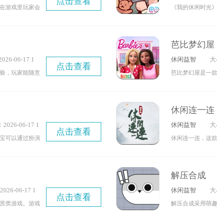
点击查看
14
在游戏里玩家会
《我的休闲时光
的世界里搜寻那
里，你可以化身
技艺，同时去处
闲生活。你能完全
芭比梦幻屋
——无论是简约
26-06-17 1
休闲益智
大
木屋等风格，都
点击查看
1
验，玩家能随意
芭比梦幻屋是一款
屋装饰道具，还
、饰品、语音气
arbie Dreamh
属角色和温馨小
外，完成不同的
片一样的画面，
取，游戏难度轻松
休闲连一连
在你眼前。随着
完成游戏任务还
026-06-17 1
休闲益智
大
化，适配度特别
屋啦！游戏里还
点击查看
07
宝可以通过扮演
休闲连一连，这
受那种超强的沉
能在这里买到，
职业的兴趣。游
受大家喜爱！快
比梦幻屋吧！
被“宰”哦！
职业，帮助宝宝
戏风格能降低游
解压合成
得劳动的艰辛。
别轻易放弃那些
26-06-17 1
休闲益智
大
平有自信，现在
点击查看
7
营类游戏。游戏
解压合成采用萌