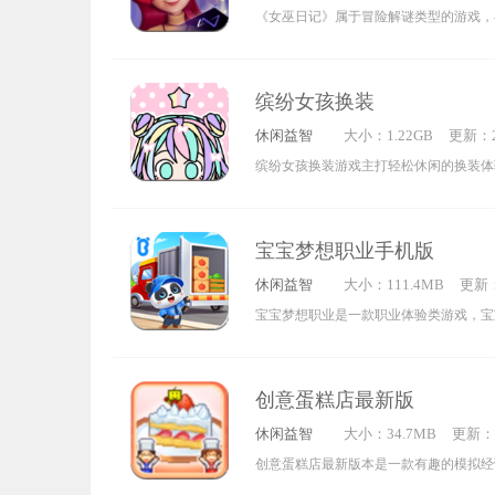
7:12:
《女巫日记》属于冒险解谜类型的游戏，
需要玩家运用智慧才能顺利通关。
化身为名为艾米莉的女巫，于充满神秘感
些遗失的魔法物品，探寻魔法方面的奥秘
缤纷女孩换装
理各种各样的谜题与难题。
休闲益智
大小：1.22GB
更新：20
5:44:1
缤纷女孩换装游戏主打轻松休闲的换装体
摆放衣物与各类物品，灵活运用海量服装
泡和字母元素来装扮可爱的女孩角色。此
宝宝梦想职业手机版
任务关卡还能解锁更多精美服饰！
休闲益智
大小：111.4MB
更新：2
2:42:
宝宝梦想职业是一款职业体验类游戏，宝
不同角色，认识各类职业的特点，激发对
戏包含美发师、农场主、销售员等数十种
创意蛋糕店最新版
从新的视角认识世界，提升社会认知，懂
休闲益智
大小：34.7MB
更新：20
1:36:1
创意蛋糕店最新版本是一款有趣的模拟经