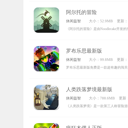
转等一系列动作，灵活规避关卡中的各类
阿尔托的冒险
道具助力快速通关。游戏内不仅拥有丰富
休闲益智
大小：52.9MB
更新：20
图，还提供了多种道具供玩家自由选择，
5:00:1
《阿尔托的冒险》是由Noodlecake开
酷的闯关操作！
玩家将化身主角阿尔托，脚踩滑板驰骋雪
挑战与障碍的过程中完成各类任务。游戏
罗布乐思最新版
手，只需控制角色借助滑雪板在雪地滑行
休闲益智
大小：99.8MB
更新：20
态各异的障碍物——有时是挡路的石块，
5:27:0
罗布乐思最新版免费是一款超有趣的闯关
的鸿沟，玩家需要凭借精准操作躲避这些
风搭配丰富玩法，带你走进自由度拉满的
得更远。游戏内的场景设计极为丰富，搭
里你能随心所欲做任何事，还能结识更多
替系统，呈现出美不胜收的冰雪风光。本
人类跌落梦境最新版
以开发全新的游戏玩法，简直趣味十足！
币福利，感兴趣的玩家不妨前来体验一番
休闲益智
大小：788.6MB
更新：2
犹豫啦，赶紧去体验吧！
4:05:
《人类跌落梦境》是一款第三人称冒险游
过持续解开谜题来寻找出路，过程中还得
与知识为自己创造机会。游戏独特的画风