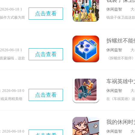
钱袋子保卫
。喜欢这类游戏
验不同时代的特
26-06-18 1
休闲益智
大
一下吧。
的玩法更有意思
点击查看
7
操作方式极为简
钱袋子保卫战这
成为最厉害的胖
：陪它玩游戏，
古代，初始角色
胖兔文明手机版
成任务解锁不同
积累财富，最终
拆螺丝不能
青睐。游戏内配
多新玩法，并且
26-06-18 1
休闲益智
大
攻击木偶人即
成。
点击查看
6
面蒙骗啦，这款
《拆螺丝不能停
重复使用道具会
的判断来推进游
戏。在游戏里，
过程却能带来别
维能力帮助不
个满是各类机械
无限的武器库，
车祸英雄中
̀_•́)ง
具，畅快地拆卸
工具，甚至还有
026-06-18 0
休闲益智
大
感。此外，还有
能让玩家充分释
点击查看
14
游戏采用精美细
在《车祸英雄》
解锁，为你带来
量关卡模式，玩
式各样的车辆去
——通过解谜、
到的分数——没错
我的休闲时
完成主线任务即可
险。游戏里可供
026-06-18 0
休闲益智
大
机关作为阻碍，
地“终结”自己呢