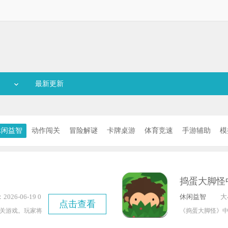
最新更新
休闲益智
动作闯关
冒险解谜
卡牌桌游
体育竞速
手游辅助
模
捣蛋大脚怪
026-06-19 0
休闲益智
大
点击查看
07
关游戏。玩家将
《捣蛋大脚怪》
跳跃、奔跑、翻
中尽情开展各类