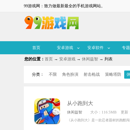
99游戏网：致力做最新最全的手机游戏网站。
首页
安卓游戏
安卓软件
专题
您的位置：
首页
→
安卓游戏
→
休闲益智
→ 列表
分类：
不限
角色扮演
射击枪战
策略塔防
从小跑到大
休闲益智
大小：116.5MB
更新：2
6:06:
《从小跑到大》是一款忍者题材的跑酷闯
化身为一名跑酷忍者，通过操控角色完成