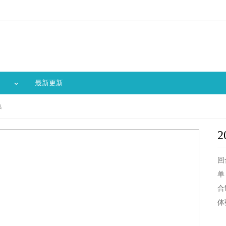
最新更新
集
回
单
合
体