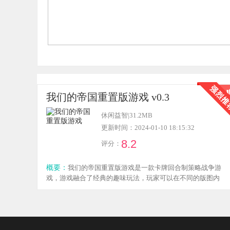
我们的帝国重置版游戏 v0.3
休闲益智
|
31.2MB
更新时间：2024-01-10 18:15:32
8.2
评分：
概要：
我们的帝国重置版游戏是一款卡牌回合制策略战争游
戏，游戏融合了经典的趣味玩法，玩家可以在不同的版图内
进行探索，与不同的敌人遭遇战斗，战斗胜利即可获得大量
的道具和奖励，让自己的帝国更加繁荣昌盛，感兴趣的小伙
伴欢迎点击下载体验！