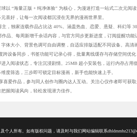
以 “海量正版 + 纯净体验” 为核心，为漫迷打造一站式二次元阅
多元喜好，让每一次阅读都沉浸在无界的漫画世界里。
主，独家连载作品占比达 40%。涵盖热血、恋爱、悬疑、科幻等 3
0部作品、每周新增千余话内容，与官方同步更新进度，订阅提醒功
字体大小、背景色调可自由调整，自适应排版适配不同设备。高清画
进度跨设备同步，书签功能可记录心得，批量离线缓存与存储空间优化
进入阅读状态，专注沉浸剧情。25MB 超小安装包，运行内存占用
多维度筛选，三步即可锁定目标漫画，新手也能快速上手。
、分享喜爱作品，参与同人创作与圈内达人互动。关注心仪作者即可获
准把握阅读风向，轻松发现潜力佳作。
所有。如有版权问题，请及时与我们网站编辑联系dhldmmbz213@ou