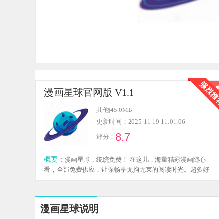
漫画星球官网版 V1.1
其他
|
45.0MB
更新时间：2025-11-19 11:01:06
8.7
评分：
概要：
漫画星球，统统免费！ 在这儿，海量精彩漫画随心
看，全部免费供应，让你畅享无拘无束的阅读时光。超多好
看的漫画内容任你挑选，只需一键就能把心仪漫画添加到书
架，下次阅读轻松便捷。重点是，这里看漫画毫干扰，阅读
体验超舒适！
漫画星球说明