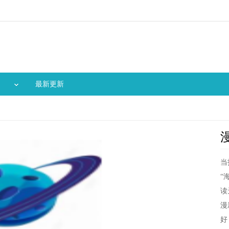
最新更新
当
“
读
漫
好