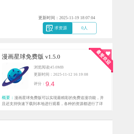
更新时间：2025-11-19 18:07:04
求资源
0
人
漫画星球免费版 v1.5.0
浏览阅读
|
45.0MB
更新时间：2025-11-12 16:19:08
9.4
评分：
概要：
漫画星球免费版可以实现最精彩的免费追漫功能，并
且还支持快速下载到本地进行观看，各种的资源都进行了详
细的资源分类，并且每天都会实时更新连载，有需要的话就
快来下载使用吧。