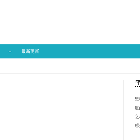
最新更新
黑
度
之
感