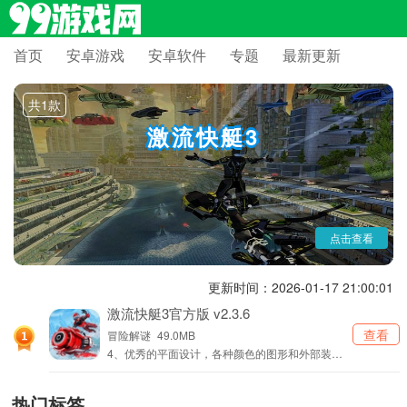
首页
安卓游戏
安卓软件
专题
最新更新
这里是竞速爱好者的极速天堂！《激流快艇 3》手游专题带你解锁主
共1款
机级水上竞速体验，在浪花飞溅的赛道中比拼速度与技巧，用特技空翻甩
开对手，在多人竞技中登顶冠军，开启热血沸腾的狂飙之旅。
激流快艇3
点击查看
更新时间：2026-01-17 21:00:01
激流快艇3官方版 v2.3.6
查看
冒险解谜
49.0MB
4、优秀的平面设计，各种颜色的图形和外部装
饰，定制您的快艇外观。
热门标签