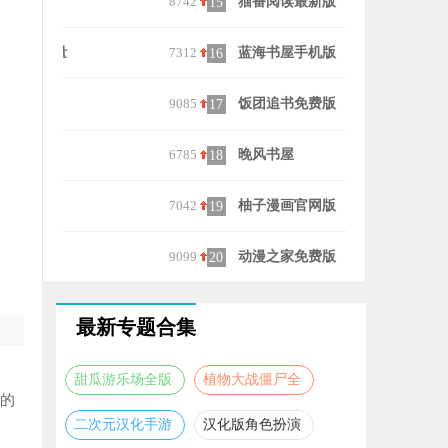
8742
猫番阅读最新版
9317
漫士多漫画
15
25
7312
蓝海书屋手机版
6521
易次元
16
26
9085
饭团追书免费版
7465
可可漫画官
17
27
6785
晚风书屋
6626
赛事助手
18
28
7042
柚子漫画官网版
9522
免费小说全
19
29
9099
动漫之家免费版
8424
截天帝
20
30
最新专题合集
甜瓜游乐场全版
植物大战僵尸全
新的
本合集
版本合集
二次元汉化手游
汉化版角色扮演