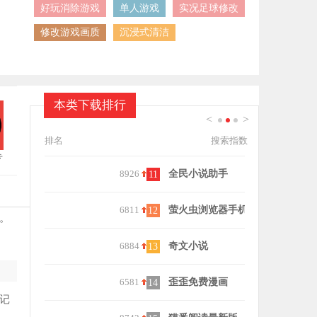
好玩消除游戏
单人游戏
实况足球修改
修改游戏画质
沉浸式清洁
本类下载排行
<
>
1
2
3
排名
搜索指数
专
8926
全民小说助手
8612
点点穿书安
11
21
6811
萤火虫浏览器手机版
7910
神马搜索
12
22
。
6884
奇文小说
7267
百度小说
13
23
6581
歪歪免费漫画
6480
掌旗小说阅
14
24
记