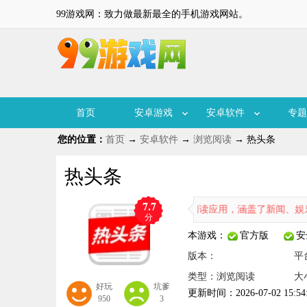
99游戏网：致力做最新最全的手机游戏网站。
首页
安卓游戏
安卓软件
专题
您的位置：
首页
→
安卓软件
→
浏览阅读
→ 热头条
热头条
7.7
热头条作为一款广受欢迎的新闻阅读应用，涵盖了新闻、娱乐、
分
本游戏：
官方版
安
版本：
平
类型：浏览阅读
大
好玩
坑爹
更新时间：2026-07-02 15:54
950
3