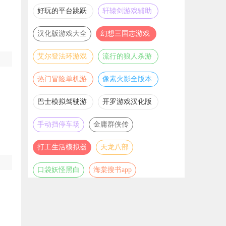
推荐
游戏大全
好玩的平台跳跃
轩辕剑游戏辅助
游戏合集
合集
汉化版游戏大全
幻想三国志游戏
辅助合集
艾尔登法环游戏
流行的狼人杀游
辅助合集
戏合集
热门冒险单机游
像素火影全版本
戏合集
合集
巴士模拟驾驶游
开罗游戏汉化版
戏合集
大全
手动挡停车场
金庸群侠传
打工生活模拟器
天龙八部
口袋妖怪黑白
海棠搜书app