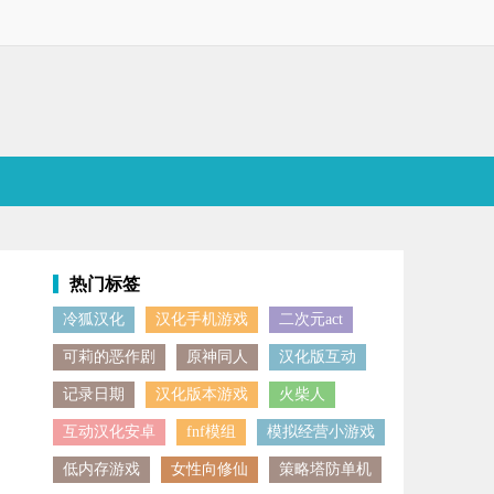
热门标签
冷狐汉化
汉化手机游戏
二次元act
它查看最新的新闻资讯，知晓当下的热门事件，还能够在此表达个人的看
可莉的恶作剧
原神同人
汉化版互动
记录日期
汉化版本游戏
火柴人
互动汉化安卓
fnf模组
模拟经营小游戏
低内存游戏
女性向修仙
策略塔防单机