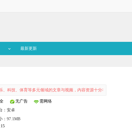
最新更新
科技、体育等多元领域的文章与视频，内容资源十分丰富。用户既能通过
全
无广告
需网络
台：
安卓
小：97.1MB
:15