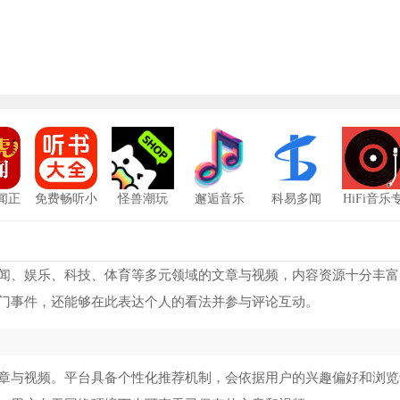
闻正
免费畅听小
怪兽潮玩
邂逅音乐
科易多闻
HiFi音乐
版
说
业版
天天动漫手机版
1
妖精漫画免费版
2
闻、娱乐、科技、体育等多元领域的文章与视频，内容资源十分丰富
门事件，还能够在此表达个人的看法并参与评论互动。
秀秀漫画免费版
3
点众小说
4
章与视频。平台具备个性化推荐机制，会依据用户的兴趣偏好和浏览