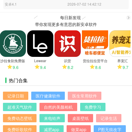
安卓4.1
2026-07-02 14:42:12
每日新发现
带你发现更多有意思的新安卓软件
更
多
沙拉食刻免费版
Lewear
识货
货拉拉拉货平台
养宠汇
手机版
9.6
9.4
8.2
8.6
9.7
热门合集
记录日期
医疗健康软件
医生常用软件
超准天气软件
自然的美颜相机
免费学习
免费动态壁纸
来电铃声
桌面壁纸
记录生活
免费听歌软件
减肥app
做菜app
P图无痕改字