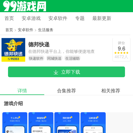
首页
安卓游戏
安卓软件
专题
最新更新
首页
>
安卓软件
>
生活服务
评分
德邦快递
9.6
在德邦快递平台上，你能够便捷地查
4672人
快递软件
同城快送
生活辅助
看心仪物品的物流状态，实时掌握运
输进度，还能获取商家的详细信息，
立即下载
全方位满足你的各类需求。
详情
合集推荐
相关推荐
游戏介绍