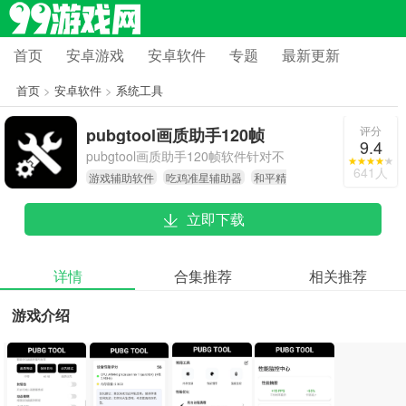
首页
安卓游戏
安卓软件
专题
最新更新
首页
>
安卓软件
>
系统工具
评分
pubgtool画质助手120帧
9.4
pubgtool画质助手120帧软件针对不
641人
游戏辅助软件
吃鸡准星辅助器
和平精
同机型提供差异化的画质调整服务，
英画质修改器
能适配各类设备优化需求，手机配置
立即下载
越高，可获得的优化效果越出色，部
分机型甚至支持开启240HZ极限帧
率。
详情
合集推荐
相关推荐
游戏介绍