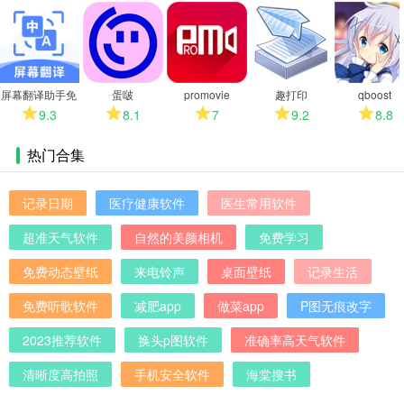
多
屏幕翻译助手免
蛋啵
promovie
趣打印
qboost
费版
9.3
8.1
7
9.2
8.8
热门合集
记录日期
医疗健康软件
医生常用软件
超准天气软件
自然的美颜相机
免费学习
免费动态壁纸
来电铃声
桌面壁纸
记录生活
免费听歌软件
减肥app
做菜app
P图无痕改字
2023推荐软件
换头p图软件
准确率高天气软件
清晰度高拍照
手机安全软件
海棠搜书