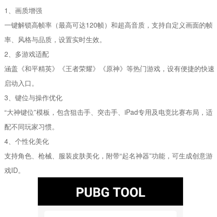
1、画质增强
一键解锁高帧率（最高可达120帧）和超高音质，支持自定义画面的帧
率、风格与品质，设置实时生效。
2、多游戏适配
涵盖《和平精英》《王者荣耀》《原神》等热门游戏，设有便捷的快速
启动入口。
3、键位与操作优化
“大神键位”模板，包含狙击手、突击手、iPad专用及电竞比赛布局，适
配不同玩家习惯。
4、个性化美化
支持角色、枪械、服装皮肤美化，附带“起名神器”功能，可生成创意游
戏ID。