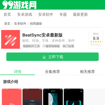
首页
安卓游戏
安卓软件
专题
最新更新
首页
>
安卓软件
>
拍照摄影
评分
BeatSync安卓最新版
8.9
贴纸、转场、字体，多种多样，制作
5715人
视频制作工具
一键剪辑模板
热门短视
你的独家印记。
频创作
立即下载
详情
合集推荐
相关推荐
游戏介绍