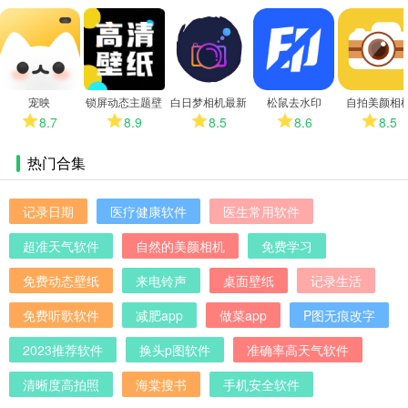
更
多
宠映
锁屏动态主题壁
白日梦相机最新
松鼠去水印
自拍美颜相
纸
版
8.7
8.9
8.5
8.6
8.5
热门合集
记录日期
医疗健康软件
医生常用软件
超准天气软件
自然的美颜相机
免费学习
免费动态壁纸
来电铃声
桌面壁纸
记录生活
免费听歌软件
减肥app
做菜app
P图无痕改字
2023推荐软件
换头p图软件
准确率高天气软件
清晰度高拍照
海棠搜书
手机安全软件