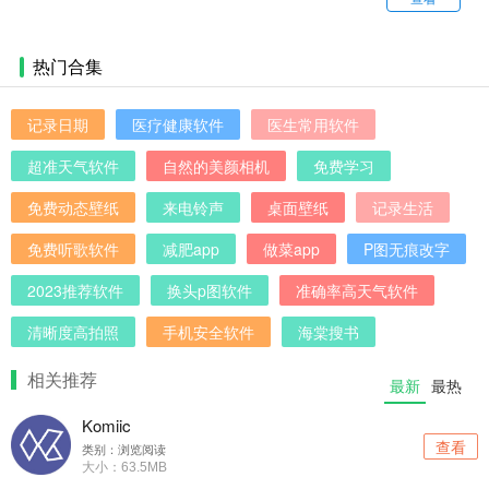
热门合集
记录日期
医疗健康软件
医生常用软件
超准天气软件
自然的美颜相机
免费学习
免费动态壁纸
来电铃声
桌面壁纸
记录生活
免费听歌软件
减肥app
做菜app
P图无痕改字
2023推荐软件
换头p图软件
准确率高天气软件
清晰度高拍照
手机安全软件
海棠搜书
相关推荐
最新
最热
Komiic
查看
类别：浏览阅读
大小：63.5MB