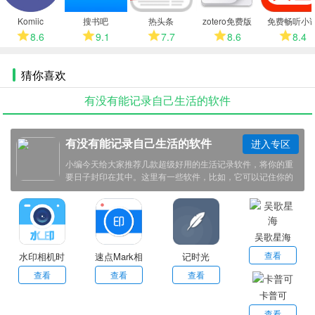
多
Komiic
搜书吧
热头条
zotero免费版
免费畅听小
8.6
9.1
7.7
8.6
8.4
猜你喜欢
有没有能记录自己生活的软件
有没有能记录自己生活的软件
进入专区
小编今天给大家推荐几款超级好用的生活记录软件，将你的重
要日子封印在其中。这里有一些软件，比如，它可以记住你的
生日、纪念日，甚至记录你和TA的恋爱天数，让每一个特殊的
日子都如诗如画般熠熠生辉，如果对这些软件感兴趣的话，就
来下载吧。
吴歌星海
查看
水印相机时
速点Mark相
记时光
间打卡
机
查看
查看
查看
卡普可
查看