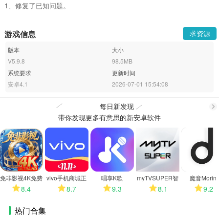
1、修复了已知问题。
游戏信息
求资源
版本
大小
V5.9.8
98.5MB
系统要求
更新时间
安卓4.1
2026-07-01 15:54:08
每日新发现
带你发现更多有意思的新安卓软件
更
多
免非影视4K免费
vivo手机商城正
唱享K歌
myTVSUPER智
魔音Morin
版
版
能电视版
8.4
8.7
9.3
8.1
9.2
热门合集