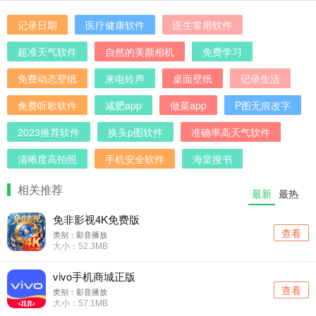
记录日期
医疗健康软件
医生常用软件
超准天气软件
自然的美颜相机
免费学习
免费动态壁纸
来电铃声
桌面壁纸
记录生活
免费听歌软件
减肥app
做菜app
P图无痕改字
2023推荐软件
换头p图软件
准确率高天气软件
清晰度高拍照
手机安全软件
海棠搜书
相关推荐
最新
最热
免非影视4K免费版
查看
类别：影音播放
大小：52.3MB
vivo手机商城正版
查看
类别：影音播放
大小：57.1MB