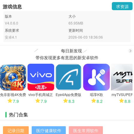
游戏信息
求资源
版本
大小
V4.0.6.0
65.95MB
系统要求
更新时间
安卓4.1
2026-06-03 18:36:06
每日新发现
带你发现更多有意思的新安卓软件
更
多
免非影视4K免费
vivo手机商城正
Eye4App免费版
唱享K歌
myTVSUPE
版
版
能电视版
7.9
7.9
8.3
8.2
8.8
热门合集
记录日期
医疗健康软件
医生常用软件