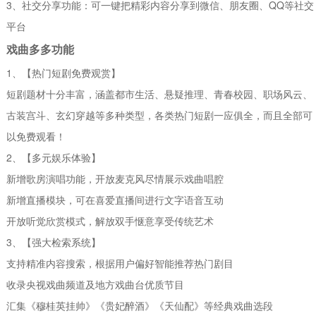
3、社交分享功能：可一键把精彩内容分享到微信、朋友圈、QQ等社交
平台
戏曲多多功能
1、【热门短剧免费观赏】
短剧题材十分丰富，涵盖都市生活、悬疑推理、青春校园、职场风云、
古装宫斗、玄幻穿越等多种类型，各类热门短剧一应俱全，而且全部可
以免费观看！
2、【多元娱乐体验】
新增歌房演唱功能，开放麦克风尽情展示戏曲唱腔
新增直播模块，可在喜爱直播间进行文字语音互动
开放听觉欣赏模式，解放双手惬意享受传统艺术
3、【强大检索系统】
支持精准内容搜索，根据用户偏好智能推荐热门剧目
收录央视戏曲频道及地方戏曲台优质节目
汇集《穆桂英挂帅》《贵妃醉酒》《天仙配》等经典戏曲选段