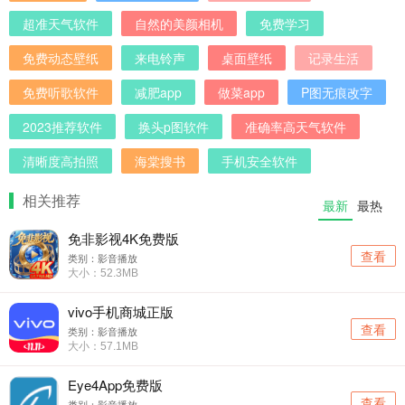
超准天气软件
自然的美颜相机
免费学习
免费动态壁纸
来电铃声
桌面壁纸
记录生活
免费听歌软件
减肥app
做菜app
P图无痕改字
2023推荐软件
换头p图软件
准确率高天气软件
清晰度高拍照
海棠搜书
手机安全软件
相关推荐
最新
最热
免非影视4K免费版
查看
类别：影音播放
大小：52.3MB
vivo手机商城正版
查看
类别：影音播放
大小：57.1MB
Eye4App免费版
查看
类别：影音播放