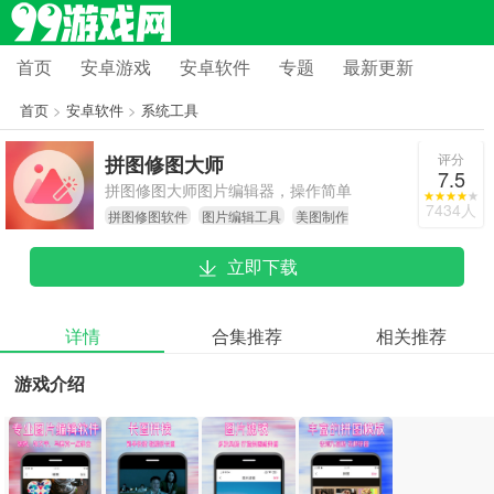
首页
安卓游戏
安卓软件
专题
最新更新
首页
>
安卓软件
>
系统工具
评分
拼图修图大师
7.5
拼图修图大师图片编辑器，操作简单
7434人
拼图修图软件
图片编辑工具
美图制作
又好用，是手机里必不可少的图片处
神器
理软件！它支持多种图片格式，绝对
立即下载
是您工作和生活中的理想之选。
详情
合集推荐
相关推荐
游戏介绍