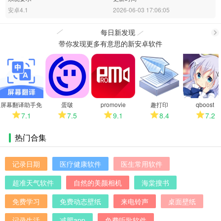
安卓4.1
2026-06-03 17:06:05
每日新发现
带你发现更多有意思的新安卓软件
更
多
屏幕翻译助手免
蛋啵
promovie
趣打印
qboost
费版
7.1
7.5
9.1
8.4
7.2
热门合集
记录日期
医疗健康软件
医生常用软件
超准天气软件
自然的美颜相机
海棠搜书
免费学习
免费动态壁纸
来电铃声
桌面壁纸
记录生活
减肥app
免费听歌软件