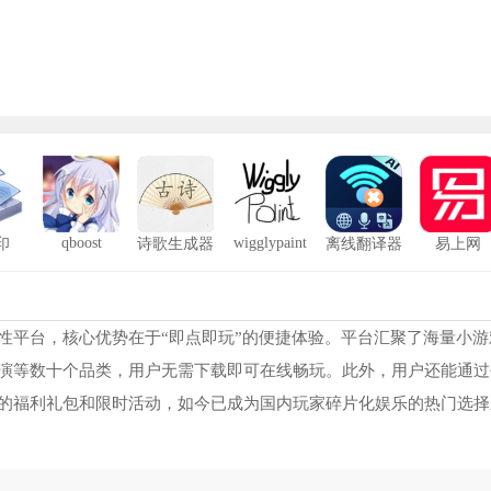
qboost
wigglypaint
印
诗歌生成器
离线翻译器
易上网
虫虫助手老版
1
掌瓦安卓版
2
性平台，核心优势在于“即点即玩”的便捷体验。平台汇聚了海量小游
演等数十个品类，用户无需下载即可在线畅玩。此外，用户还能通过
996传奇盒子
3
的福利礼包和限时活动，如今已成为国内玩家碎片化娱乐的热门选择
表情包神器
4