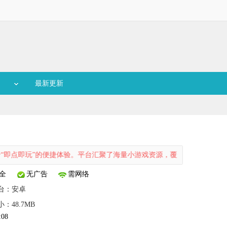
最新更新
玩”的便捷体验。平台汇聚了海量小游戏资源，覆盖休闲益智、动作冒险
全
无广告
需网络
台：
安卓
小：48.7MB
:08