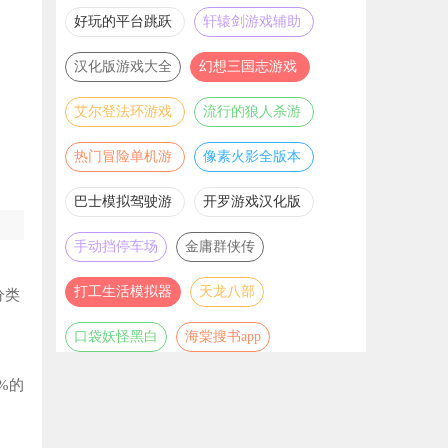
推荐
游戏大全
好玩的平台跳跃
轩辕剑游戏辅助
游戏合集
合集
汉化版游戏大全
幻想三国志游戏
辅助合集
艾尔登法环游戏
流行的狼人杀游
辅助合集
戏合集
热门冒险单机游
像素火影全版本
戏合集
合集
巴士模拟驾驶游
开罗游戏汉化版
戏合集
大全
手动挡停车场
金庸群侠传
打工生活模拟器
天龙八部
分类
口袋妖怪黑白
海棠搜书app
%的