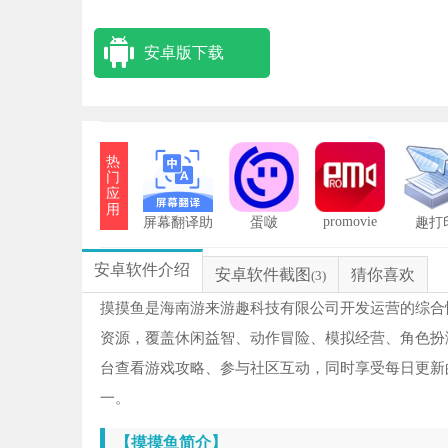
安卓版下载
热
门
应
用
promovie
屏幕翻译助
蛋啵
趣打
手免费版
安卓软件介绍
安卓软件截图
猜你喜欢
(3)
摸摸鱼是海南游来游趣科技有限公司开发运营的综合
资源，覆盖休闲益智、动作冒险、模拟经营、角色扮
台查看游戏攻略、参与社区互动，同时享受每日更新
一。
【摸摸鱼简介】