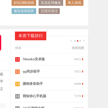
好玩消除游戏
实况足球修改
单人游戏
修改游戏画质
沉浸式清洁
本类下载排行
<
>
1
2
3
排名
搜索指数
7755
Shizuku安卓版
9431
MT管理器
11
21
6106
qq同步助手
7051
小茂画质Pr
12
22
戏
平
9578
搜狗录音助手
9408
爱玩机工具
13
23
之
8351
我知你心手机版
7278
CIBN中科
14
24