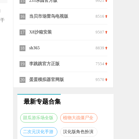
6477
233乐园官方版
9921
华为浏览器
15
25
加
6903
当贝市场雷鸟电视版
8516
Picsart
16
26
告干
。
9713
X8沙箱安装
9507
联途汇率
17
27
7647
sh365
8839
兔喜生活最
18
28
9696
李跳跳官方正版
7554
小星记账
19
29
9232
蛋蛋模拟器官网版
9570
快斗美化
20
30
最新专题合集
甜瓜游乐场全版
植物大战僵尸全
本合集
版本合集
二次元汉化手游
汉化版角色扮演