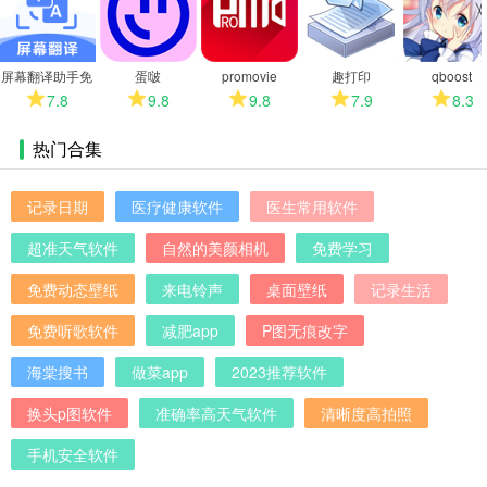
多
屏幕翻译助手免
蛋啵
promovie
趣打印
qboost
费版
7.8
9.8
9.8
7.9
8.3
热门合集
记录日期
医疗健康软件
医生常用软件
超准天气软件
自然的美颜相机
免费学习
免费动态壁纸
来电铃声
桌面壁纸
记录生活
免费听歌软件
减肥app
P图无痕改字
海棠搜书
做菜app
2023推荐软件
换头p图软件
准确率高天气软件
清晰度高拍照
手机安全软件