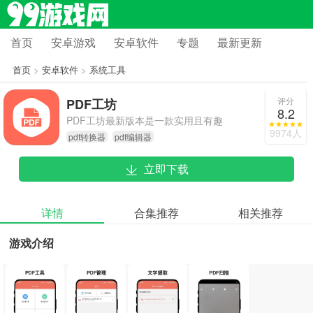
首页
安卓游戏
安卓软件
专题
最新更新
首页
>
安卓软件
>
系统工具
评分
PDF工坊
8.2
PDF工坊最新版本是一款实用且有趣
9974人
pdf转换器
pdf编辑器
的PDF文件管理工具，支持多功能的
PDF编辑与格式转换处理。该软件提
立即下载
供的所有PDF工具均为免费，不存在
任何收费项目和弹窗广告，界面设计
简约大方；有需要的用户可直接在本
详情
合集推荐
相关推荐
站获取使用。
游戏介绍